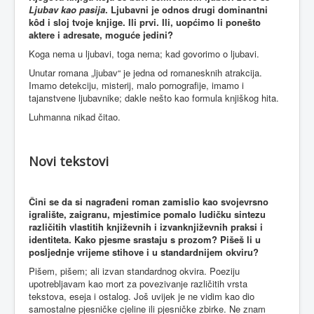
Ljubav kao pasija
. Ljubavni je odnos drugi dominantni
kôd i sloj tvoje knjige. Ili prvi. Ili, uopćimo li ponešto
aktere i adresate, moguće jedini?
Koga nema u ljubavi, toga nema; kad govorimo o ljubavi.
Unutar romana „ljubav“ je jedna od romanesknih atrakcija.
Imamo detekciju, misterij, malo pornografije, imamo i
tajanstvene ljubavnike; dakle nešto kao formula knjiškog hita.
Luhmanna nikad čitao.
Novi tekstovi
Čini se da si nagrađeni roman zamislio kao svojevrsno
igralište, zaigranu, mjestimice pomalo ludičku sintezu
različitih vlastitih književnih i izvanknjiževnih praksi i
identiteta. Kako pjesme srastaju s prozom? Pišeš li u
posljednje vrijeme stihove i u standardnijem okviru?
Pišem, pišem; ali izvan standardnog okvira. Poeziju
upotrebljavam kao mort za povezivanje različitih vrsta
tekstova, eseja i ostalog. Još uvijek je ne vidim kao dio
samostalne pjesničke cjeline ili pjesničke zbirke. Ne znam