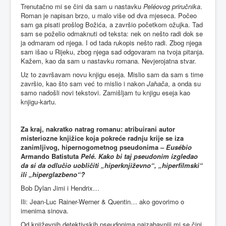
Trenutačno mi se čini da sam u nastavku
Peléovog priručnika
.
Roman je napisan brzo, u malo više od dva mjeseca. Počeo
sam ga pisati prošlog Božića, a završio početkom ožujka. Tad
sam se poželio odmaknuti od teksta: nek on nešto radi dok se
ja odmaram od njega. I od tada rukopis nešto radi. Zbog njega
sam išao u Rijeku, zbog njega sad odgovaram na tvoja pitanja.
Kažem, kao da sam u nastavku romana. Nevjerojatna stvar.
Uz to završavam novu knjigu eseja. Mislio sam da sam s time
završio, kao što sam već to mislio i nakon
Jahača
, a onda su
samo nadošli novi tekstovi. Zamišljam tu knjigu eseja kao
knjigu-kartu.
Za kraj, nakratko natrag romanu: atribuirani autor
misteriozne knjižice koja pokreće radnju krije se iza
zanimljivog, hipernogometnog pseudonima –
Eusébio
Armando Batistuta
Pelé. Kako bi taj pseudonim izgledao
da si da odlučio uobličiti „hiperknjiževno“, „hiperfilmski“
ili „hiperglazbeno“?
Bob Dylan Jimi i Hendrix…
Ili: Jean-Luc Rainer-Werner & Quentin… ako govorimo o
imenima sinova.
Od književnih detektivskih pseudonima najzabavniji mi se čini