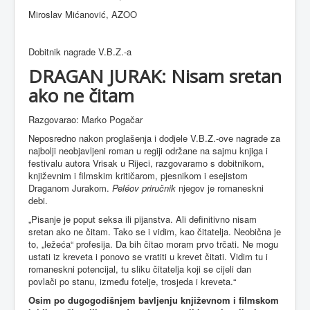
Miroslav Mićanović, AZOO
Dobitnik nagrade V.B.Z.-a
DRAGAN JURAK: Nisam sretan
ako ne čitam
Razgovarao: Marko Pogačar
Neposredno nakon proglašenja i dodjele V.B.Z.-ove nagrade za
najbolji neobjavljeni roman u regiji održane na sajmu knjiga i
festivalu autora Vrisak u Rijeci, razgovaramo s dobitnikom,
književnim i filmskim kritičarom, pjesnikom i esejistom
Draganom Jurakom.
Peléov priručnik
njegov je romaneskni
debi.
„Pisanje je poput seksa ili pijanstva. Ali definitivno nisam
sretan ako ne čitam. Tako se i vidim, kao čitatelja. Neobična je
to, „ležeća“ profesija. Da bih čitao moram prvo trčati. Ne mogu
ustati iz kreveta i ponovo se vratiti u krevet čitati. Vidim tu i
romaneskni potencijal, tu sliku čitatelja koji se cijeli dan
povlači po stanu, između fotelje, trosjeda i kreveta.“
Osim po dugogodišnjem bavljenju književnom i filmskom