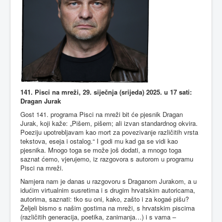
141. Pisci na mreži, 29. siječnja (srijeda) 2025. u 17 sati:
Dragan Jurak
Gost 141. programa Pisci na mreži bit će pjesnik Dragan
Jurak, koji kaže: „Pišem, pišem; ali izvan standardnog okvira.
Poeziju upotrebljavam kao mort za povezivanje različitih vrsta
tekstova, eseja i ostalog.“ I godi mu kad ga se vidi kao
pjesnika. Mnogo toga se može još dodati, a mnogo toga
saznat ćemo, vjerujemo, iz razgovora s autorom u programu
Pisci na mreži.
Namjera nam je danas u razgovoru s Draganom Jurakom, a u
idućim virtualnim susretima i s drugim hrvatskim autoricama,
autorima, saznati: tko su oni, kako, zašto i za kogaé pišu?
Željeli bismo s našim gostima na mreži, s hrvatskim piscima
(različitih generacija, poetika, zanimanja…) i s vama –