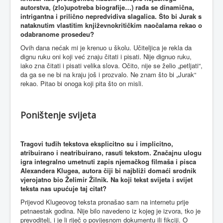
autorstva, (zlo)upotreba biografije…) rađa se dinamična,
intrigantna i prilično nepredvidiva slagalica. Što bi Jurak s
nataknutim vlastitim književnokritičkim naočalama rekao o
odabranome prosedeu?
Ovih dana nećak mi je krenuo u školu. Učiteljica je rekla da
dignu ruku oni koji već znaju čitati i pisati. Nije dignuo ruku,
iako zna čitati i pisati velika slova. Očito, nije se želio „petljati“,
da ga se ne bi na kraju još i prozvalo. Ne znam što bi „Jurak“
rekao. Pitao bi onoga koji pita što on misli.
Poništenje svijeta
Tragovi tuđih tekstova eksplicitno su i implicitno,
atribuirano i neatribuirano, rasuti tekstom. Značajnu ulogu
igra integralno umetnuti zapis njemačkog filmaša i pisca
Alexandera Klugea, autora čiji bi najbliži domaći srodnik
vjerojatno bio Želimir Žilnik. Na koji tekst svijeta i svijet
teksta nas upućuje taj citat?
Prijevod Klugeovog teksta pronašao sam na internetu prije
petnaestak godina. Nije bilo navedeno iz kojeg je izvora, tko je
prevoditelj, i je li riječ o povijesnom dokumentu ili fikciji. O