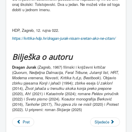
onaj školski: Tolstojevski. Dva u jedan. Ne možeš više od toga
dobiti u jednom imenu.
HDP, Zagreb, 12. rujna 022.
https://kritika-hdp.hr/dragan-jurak-nisam-sretan-ako-ne-citam/
Bilješka o autoru
Dragan Jurak
(Zagreb, 1967) filmski i književni kritičar
(
Quorum, Nedjeljna Dalmacija, Feral Tribune, Jutarnji list, HRT,
Moderna vremena, Novosti, Kritika h,d,p, Bestbook
). Objavio
zbirku pjesama
Konji i jahači
(1994); zbirke eseja
U zaklon!
(2014),
Život jahača u trenutku skoka konja preko prepone
(2020),
Ah!
(2021) i
Katastrofe
(2024); romane
Peléov priručnik
(2022) i
Sveto pismo
(2024). Koautor monografija
Berković
(2016),
Tanhofer
(2017),
Tko pjeva zlo ne misli
(2020) i
Protest
(2022). U pripremi: roman
Skijanje
(2025)
Pret
Sljedeće