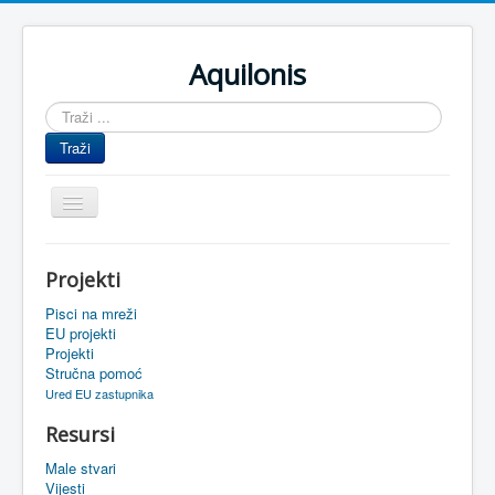
Aquilonis
Traži
...
Traži
Prikaz/Sakrivanje
navigacije
Naslovnica
Projekti
Upravljanje znanjem
Pisci na mreži
Obrazovanje
EU projekti
Projekti
Upravljanje projektima
Stručna pomoć
Ured EU zastupnika
Događaji
Resursi
Oaza
Male stvari
Sistemski alati
Vijesti