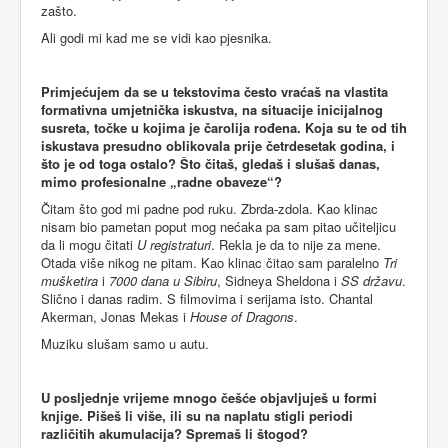
zašto.
Ali godi mi kad me se vidi kao pjesnika.
Primjećujem da se u tekstovima često vraćaš na vlastita
formativna umjetnička iskustva, na situacije inicijalnog
susreta, točke u kojima je čarolija rođena. Koja su te od tih
iskustava presudno oblikovala prije četrdesetak godina, i
što je od toga ostalo? Što čitaš, gledaš i slušaš danas,
mimo profesionalne „radne obaveze“?
Čitam što god mi padne pod ruku. Zbrda-zdola. Kao klinac
nisam bio pametan poput mog nećaka pa sam pitao učiteljicu
da li mogu čitati
U registraturi
. Rekla je da to nije za mene.
Otada više nikog ne pitam. Kao klinac čitao sam paralelno
Tri
mušketira
i
7000 dana u Sibiru
, Sidneya Sheldona i
SS državu
.
Slično i danas radim. S filmovima i serijama isto. Chantal
Akerman, Jonas Mekas i
House of Dragons
.
Muziku slušam samo u autu.
U posljednje vrijeme mnogo češće objavljuješ u formi
knjige. Pišeš li više, ili su na naplatu stigli periodi
različitih akumulacija? Spremaš li štogod?