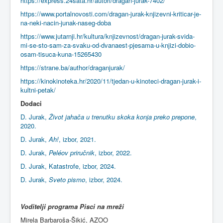
https://express.24sata.hr/autori/dragan-jurak-7402/
https://www.portalnovosti.com/dragan-jurak-knjizevni-kriticar-je-
na-neki-nacin-junak-naseg-doba
https://www.jutarnji.hr/kultura/knjizevnost/dragan-jurak-svida-
mi-se-sto-sam-za-svaku-od-dvanaest-pjesama-u-knjizi-dobio-
osam-tisuca-kuna-15265430
https://strane.ba/author/draganjurak/
https://kinokinoteka.hr/2020/11/tjedan-u-kinoteci-dragan-jurak-i-
kultni-petak/
Dodaci
D. Jurak,
Život jahača u trenutku skoka konja preko prepone
,
2020.
D. Jurak,
Ah!
, izbor, 2021.
D. Jurak,
Peléov priručnik
, izbor, 2022.
D. Jurak, Katastrofe, izbor, 2024.
D. Jurak,
Sveto pismo
, izbor, 2024.
Voditelji programa Pisci na mreži
Mirela Barbaroša-Šikić, AZOO