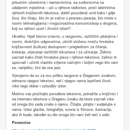
prisutnim učenicima i nastavnicima, sa sudionicima na
udaljenim mjestima – ući u njihove radionice, proći labirintima
njihovih književnih tekstova, dobiti pouzdaniji uvid kako i gdje
žive, što čitaju, što im je važno u procesu pisanja, što misle o
novim tehnologijama i mogućnostima komuniciranja s drugima,
koji su njihovi uzori i životni izbori?
Ukratko: htjeli bismo izravno, u razgovoru, različitim pitanjima i
novim, drukčijim odgovorima, učiniti složenu mrežu hrvatske
književnosti (kulture) dostupnom i preglednom za čitanje,
kretanje, stjecanje različitih iskustava i za uživanje. Želimo
saznati kako čitati hrvatske pisce i njihove tekstove, želimo ih
upoznati i učiniti vlastito vrijeme važnijim i boljim nego što nam
se, nerijetko, čini da ono jest.
Vjerujemo da su za ovu priliku razgovor s Draganom Jurakom,
odnosno njegovi tekstovi, rad i njegov nama ispričani život,
više nego dobar i uzbudljiv izbor.
Molimo vas pročitajte ponuđene tekstove, potražite u knjižnici i
na internetu tekstove o Draganu Juraku da biste saznali više
od onoga što sada znate o njemu. Čitajte, pitajte i sudjelujte s
nama. Izbor glazbe, fotografija, scene iz filmove, ilustracije,
ako ih bude, također su dio onoga što nam želi reći o sebi.
Poveznice