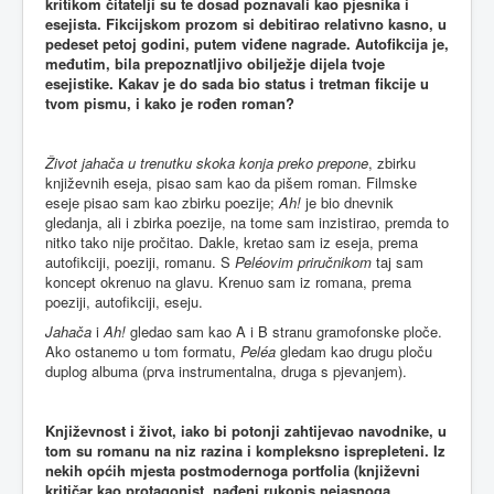
kritikom čitatelji su te dosad poznavali kao pjesnika i
esejista. Fikcijskom prozom si debitirao relativno kasno, u
pedeset petoj godini, putem viđene nagrade. Autofikcija je,
međutim, bila prepoznatljivo obilježje dijela tvoje
esejistike. Kakav je do sada bio status i tretman fikcije u
tvom pismu, i kako je rođen roman?
Život jahača u trenutku skoka konja preko prepone
, zbirku
književnih eseja, pisao sam kao da pišem roman. Filmske
eseje pisao sam kao zbirku poezije;
Ah!
je bio dnevnik
gledanja, ali i zbirka poezije, na tome sam inzistirao, premda to
nitko tako nije pročitao. Dakle, kretao sam iz eseja, prema
autofikciji, poeziji, romanu. S
Peléovim priručnikom
taj sam
koncept okrenuo na glavu. Krenuo sam iz romana, prema
poeziji, autofikciji, eseju.
Jahača
i
Ah!
gledao sam kao A i B stranu gramofonske ploče.
Ako ostanemo u tom formatu,
Peléa
gledam kao drugu ploču
duplog albuma (prva instrumentalna, druga s pjevanjem).
Književnost i život, iako bi potonji zahtijevao navodnike, u
tom su romanu na niz razina i kompleksno isprepleteni. Iz
nekih općih mjesta postmodernoga portfolia (književni
kritičar kao protagonist, nađeni rukopis nejasnoga