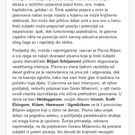
iskaza o različitim pojavama poput koze, oca, majke,
kapitalizma, goluba i sl. Širok spektar pojava u ovim je
pjesmama našao svoje mjesto u kojemu se može književno
oblikovati, što može dati prilično dobar uvid u sve ono u čemu
lirski subjekt može prepoznati poeziju i potencijal za
raspisivanje. Ipak, dok funkcioniraju pojedinačno, te pjesme
zajedno ništa ne povezuje osim samog odsustva poveznice,
zbog čega su i najslabiji dio zbirke.
Posljednji dio, možda i najintrigantniji, nazvan je
Pisma Biljani
,
a iza njega se nalazi dvanaest pisama koja je lirski subjekt
uputio dramatičarki
Biljani Srbljanović
prilikom dogovaranja
neodržanog intervjua. Pisma su slana tijekom razdoblja od
deset godina pa je naslovljenica na prva još i odgovarala, dok
se na kasnija oglušila, kako nas sam lirski glas izvještava na
početku toga dijela. U pismima se bavi intervjuom, ali njihov
pošiljatelj, redovito potpisan kao Goran Milaković, u njih često
uvodi vlastita razmišljanja vrlo slična prethodnim pjesmama. U
njima se bavi
Heideggerom
, svojim dilerom
Ivicom
,
Kraft-
Ebingom
,
Kišem
,
Harmsom
i
Ugrešićkom
ne bi li provocirao
Biljanin odgovor koji u zbirci ne donosi. Pismo tako uvijek
dolazi na pogrešnu adresu, a pošiljatelja paradoksalno otuđuje
od onoga kome je upućeno. Šutnja primatelja, odnosno
neprimatelja, ne da potpisanom Goranu Milakoviću da postane
subjekt ni putem pisanja, što dovodi do krajnosti neuspjeh