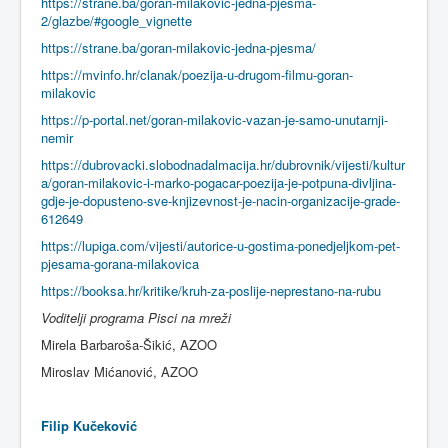
https://strane.ba/goran-milakovic-jedna-pjesma-
2/glazbe/#google_vignette
https://strane.ba/goran-milakovic-jedna-pjesma/
https://mvinfo.hr/clanak/poezija-u-drugom-filmu-goran-
milakovic
https://p-portal.net/goran-milakovic-vazan-je-samo-unutarnji-
nemir
https://dubrovacki.slobodnadalmacija.hr/dubrovnik/vijesti/kultur
a/goran-milakovic-i-marko-pogacar-poezija-je-potpuna-divljina-
gdje-je-dopusteno-sve-knjizevnost-je-nacin-organizacije-grade-
612649
https://lupiga.com/vijesti/autorice-u-gostima-ponedjeljkom-pet-
pjesama-gorana-milakovica
https://booksa.hr/kritike/kruh-za-poslije-neprestano-na-rubu
Voditelji programa Pisci na mreži
Mirela Barbaroša-Šikić, AZOO
Miroslav Mićanović, AZOO
Filip Kučeković