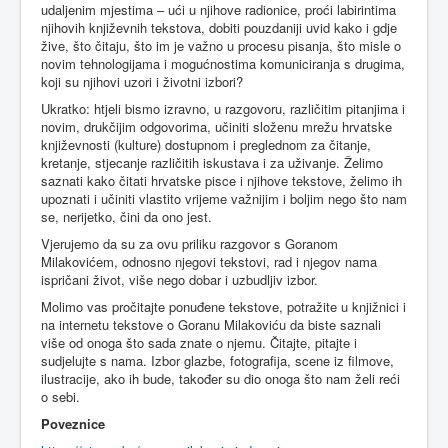
udaljenim mjestima – ući u njihove radionice, proći labirintima
njihovih književnih tekstova, dobiti pouzdaniji uvid kako i gdje
žive, što čitaju, što im je važno u procesu pisanja, što misle o
novim tehnologijama i mogućnostima komuniciranja s drugima,
koji su njihovi uzori i životni izbori?
Ukratko: htjeli bismo izravno, u razgovoru, različitim pitanjima i
novim, drukčijim odgovorima, učiniti složenu mrežu hrvatske
književnosti (kulture) dostupnom i preglednom za čitanje,
kretanje, stjecanje različitih iskustava i za uživanje. Želimo
saznati kako čitati hrvatske pisce i njihove tekstove, želimo ih
upoznati i učiniti vlastito vrijeme važnijim i boljim nego što nam
se, nerijetko, čini da ono jest.
Vjerujemo da su za ovu priliku razgovor s Goranom
Milakovićem, odnosno njegovi tekstovi, rad i njegov nama
ispričani život, više nego dobar i uzbudljiv izbor.
Molimo vas pročitajte ponuđene tekstove, potražite u knjižnici i
na internetu tekstove o Goranu Milakoviću da biste saznali
više od onoga što sada znate o njemu. Čitajte, pitajte i
sudjelujte s nama. Izbor glazbe, fotografija, scene iz filmove,
ilustracije, ako ih bude, također su dio onoga što nam želi reći
o sebi.
Poveznice