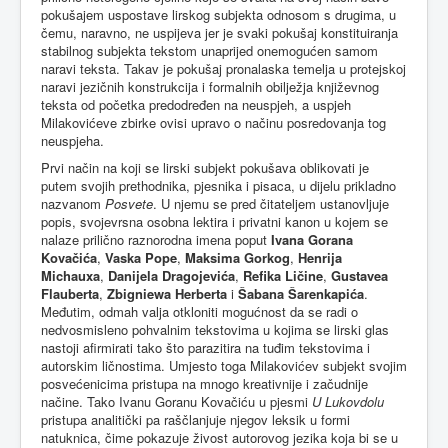
pokušajem uspostave lirskog subjekta odnosom s drugima, u
čemu, naravno, ne uspijeva jer je svaki pokušaj konstituiranja
stabilnog subjekta tekstom unaprijed onemogućen samom
naravi teksta. Takav je pokušaj pronalaska temelja u protejskoj
naravi jezičnih konstrukcija i formalnih obilježja književnog
teksta od početka predodređen na neuspjeh, a uspjeh
Milakovićeve zbirke ovisi upravo o načinu posredovanja tog
neuspjeha.
Prvi način na koji se lirski subjekt pokušava oblikovati je
putem svojih prethodnika, pjesnika i pisaca, u dijelu prikladno
nazvanom
Posvete
. U njemu se pred čitateljem ustanovljuje
popis, svojevrsna osobna lektira i privatni kanon u kojem se
nalaze prilično raznorodna imena poput
Ivana Gorana
Kovačića
,
Vaska Pope
,
Maksima Gorkog
,
Henrija
Michauxa
,
Danijela Dragojevića
,
Refika Ličine
,
Gustavea
Flauberta
,
Zbigniewa Herberta
i
Šabana Šarenkapića
.
Međutim, odmah valja otkloniti mogućnost da se radi o
nedvosmisleno pohvalnim tekstovima u kojima se lirski glas
nastoji afirmirati tako što parazitira na tuđim tekstovima i
autorskim ličnostima. Umjesto toga Milakovićev subjekt svojim
posvećenicima pristupa na mnogo kreativnije i začudnije
načine. Tako Ivanu Goranu Kovačiću u pjesmi
U Lukovdolu
pristupa analitički pa raščlanjuje njegov leksik u formi
natuknica, čime pokazuje živost autorovog jezika koja bi se u