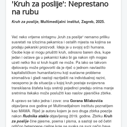
'Kruh za poslije': Neprestano
na rubu
Kruh za poslije
, Multimedijalni institut, Zagreb, 2025.
Već neko vrijeme sintagmu „kruh za poslije“ nemamo priliku
susretati na izlozima pekarnica i ostalih mjesta na kojima se
prodaju pekarski proizvodi. Ideja je u svojoj srži humana.
Osobe koje si mogu priuštiti kruh, odnosno barem dva, kupe
jedan i ostave ga u pekarnici kako bi ga nakon njih mogao
uzeti netko tko si kruh kupiti ne može. Pa iako se takvom
djelovanju može prigovoriti da je riječ o jednom navlastito
kapitalističkom humanitarizmu koji sustavne probleme
siromaštva i gladi nastoji razriješiti na individualnoj razini,
neosporno je da situacija u kojoj kruh postaje svojevrsna
transklasna štafeta koju sretniji pojedinci predaju onima manje
sretnima itekako može poslužiti kao naslov pjesničke zbirke.
A upravo se tako jedna i zove: ona
Gorana Milakovića
objavljena ove godine pri Multimedijalnom institutu poznatijem
kao MAMA. Riječ je autoru kojem je ovo druga zbirka poezije
nakon
Rudnika stakla
objavljenog 2019. godine. Zbirku
Kruh
za poslije
čine pjesme, poema i pisma, a sastoji se od četiri
prilično heterogene cjeline koje se svaka na svoj način bave