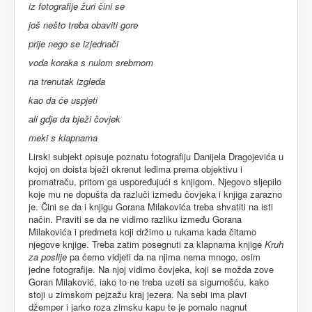
iz fotografije žuri čini se
još nešto treba obaviti gore
prije nego se izjednači
voda koraka s nulom srebrnom
na trenutak izgleda
kao da će uspjeti
ali gdje da bježi čovjek
meki s klapnama
Lirski subjekt opisuje poznatu fotografiju Danijela Dragojevića u
kojoj on doista bježi okrenut leđima prema objektivu i
promatraču, pritom ga uspoređujući s knjigom. Njegovo sljepilo
koje mu ne dopušta da razluči između čovjeka i knjiga zarazno
je. Čini se da i knjigu Gorana Milakovića treba shvatiti na isti
način. Praviti se da ne vidimo razliku između Gorana
Milakovića i predmeta koji držimo u rukama kada čitamo
njegove knjige. Treba zatim posegnuti za klapnama knjige
Kruh
za poslije
pa ćemo vidjeti da na njima nema mnogo, osim
jedne fotografije. Na njoj vidimo čovjeka, koji se možda zove
Goran Milaković, iako to ne treba uzeti sa sigurnošću, kako
stoji u zimskom pejzažu kraj jezera. Na sebi ima plavi
džemper i jarko roza zimsku kapu te je pomalo nagnut