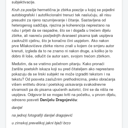
subjektivacije.
Kruh za poslije
hermetična je zbirka poezije u kojoj se pojedini
autobiografski i autofikcionalni trenuci tek naslućuju, ali nisu
presudni za njeno razumijevanje i čitanje. Sastavljena od
heterogenog sadržaja, njezina je koherencija neprestano na
rubu i prijeti da se raspadne, što se i događa u trećem dijelu
zbirke, ali nasreću posljednjih dvanaest pisama ipak uspijeva
zaokružiti cjelinu, što je konačno čini uspjelom. Ako nakon
prve Milakovićeve zbirke nismo znali u kojem će smjeru autor
krenuti, izgleda da to ne znamo ni nakon druge, a koliko je to
dobro ili loše, odlučit će autor sam, svojom trećom zbirkom.
Međutim, da se vratimo početnom pitanju. Kako pronaći
žarište poetskih iskaza koji su pred čitateljem ako neprestano
pokazuju da se lirski subjekt ne može izgraditi tekstom i na
tekstu? Od posveta zaslužnim prethodnicima, preko obraćanja
višem entitetu drona i poetskog usisavanja svakodnevne
stvarnosti pa do pisama upućenih autorici, čini se da ništa ne
uspijeva. Odgovor bi se mogao kriti na početku, u prvom dijelu,
odnosno posveti
Danijelu Dragojeviću
:
danijel
na jednoj fotografiji danijel dragojević
u zimskoj prevelikoj jakni bježi brzo