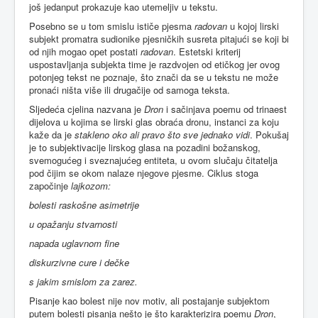
još jedanput prokazuje kao utemeljiv u tekstu.
Posebno se u tom smislu ističe pjesma
radovan
u kojoj lirski
subjekt promatra sudionike pjesničkih susreta pitajući se koji bi
od njih mogao opet postati
radovan
. Estetski kriterij
uspostavljanja subjekta time je razdvojen od etičkog jer ovog
potonjeg tekst ne poznaje, što znači da se u tekstu ne može
pronaći ništa više ili drugačije od samoga teksta.
Sljedeća cjelina nazvana je
Dron
i sačinjava poemu od trinaest
dijelova u kojima se lirski glas obraća dronu, instanci za koju
kaže da je
stakleno oko ali pravo što sve jednako vidi
. Pokušaj
je to subjektivacije lirskog glasa na pozadini božanskog,
svemogućeg i sveznajućeg entiteta, u ovom slučaju čitatelja
pod čijim se okom nalaze njegove pjesme. Ciklus stoga
započinje
lajkozom:
bolesti raskošne asimetrije
u opažanju stvarnosti
napada uglavnom fine
diskurzivne cure i dečke
s jakim smislom za zarez.
Pisanje kao bolest nije nov motiv, ali postajanje subjektom
putem bolesti pisanja nešto je što karakterizira poemu
Dron
,