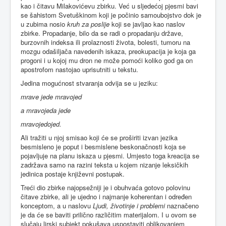
kao i čitavu Milakovićevu zbirku. Već u sljedećoj pjesmi bavi
se šahistom Svetuškinom koji je počinio samoubojstvo dok je
u zubima nosio
kruh za poslije
koji se javljao kao naslov
zbirke. Propadanje, bilo da se radi o propadanju države,
burzovnih indeksa ili prolaznosti života, bolesti, tumoru na
mozgu odašiljača navedenih iskaza, preokupacija je koja ga
progoni i u kojoj mu dron ne može pomoći koliko god ga on
apostrofom nastojao uprisutniti u tekstu.
Jedina mogućnost stvaranja odvija se u jeziku:
mrave jede mravojed
a mravojeda jede
mravojedojed.
Ali tražiti u njoj smisao koji će se proširiti izvan jezika
besmisleno je poput i besmislene beskonačnosti koja se
pojavljuje na planu iskaza u pjesmi. Umjesto toga kreacija se
zadržava samo na razini teksta u kojem nizanje leksičkih
jedinica postaje književni postupak.
Treći dio zbirke najopsežniji je i obuhvaća gotovo polovinu
čitave zbirke, ali je ujedno i najmanje koherentan i određen
konceptom, a u naslovu
Ljudi, životinje i problemi
naznačeno
je da će se baviti prilično različitim materijalom. I u ovom se
slučaju lirski subjekt pokušava uspostaviti oblikovanjem