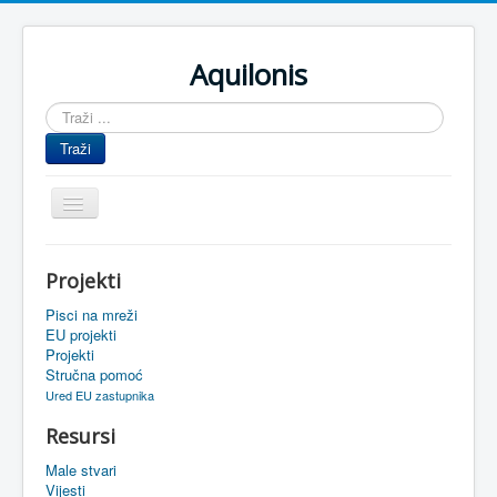
Aquilonis
Traži
...
Traži
Prikaz/Sakrivanje
navigacije
Naslovnica
Projekti
Upravljanje znanjem
Pisci na mreži
Obrazovanje
EU projekti
Projekti
Upravljanje projektima
Stručna pomoć
Ured EU zastupnika
Događaji
Resursi
Oaza
Male stvari
Sistemski alati
Vijesti