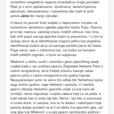
sintetičkim pregledima njegova stvaralaštva mogla previdjeti.
Riječ je o svim pješačicama, njivetinama, lastavičnjacima,
jastučenju, besavješćenju i mjesečenju bez kojih bi jezik
autora
Jame
bio manje začudan.
U idućoj će posveti lirski subjekt u nepoznatom čovjeku na
tuzlanskom aerodromu ugledati pjesnika Vaska Popu. Pjesma
je to bez naslova, sažetog izraza, kratkih stihova i bez rime,
baš onih poput samog pjesnika kojem je posvećena. I u tom je
slučaju jasno da je identifikacija moguća jedino kao pogrešna
identifikacija budući da je od samoga početka jasno da Vaska
Pope nema, osim u stihovima koji, ma koliko se formalno
trudili približiti originalu, u tome ne uspijevaju.
Milaković u zbirku uvodi i zanimljivu gestu pjesničkog
ready-
madea
kada u nju uvrštava pjesmu Zbigniewa Herberta
Priča o
ruskim emigrantima
, da bi čitatelj stranicu kasnije našao
pjesmu priča o ruskim emigrantima sto godina kasnije.
Neuspostavljeni autor ne samo što odbija biti Herbertova sjena
duga stotinu godina, nego Herberta i ispravlja. U vlastitoj
pjesmi otklanja Herbertov pjesnički višak za koji kaže da
izmišlja
, naime
šaputanja i svjetla zabava koja su se palila
, a
kojih danas kao ni onda nije bilo. Nema i nije bilo ni
samovara
,
ni
svete ikone
, ni
zastave
, sve su to dodaci i nadomjesci koje
poezija dodaje povijesti ne bi li se lakše čuo pjesnički glas, isti
onaj glas koji Milaković u svojoj pjesmi nemilosrdno podriva i