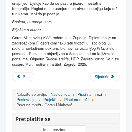
unaprijed. Djeluje kao da će pasti u jezero i nestati s
fotografije. Pogled mu je usmjeren na otvorenu knjigu koju drži
u rukama. Možda je poezija.
Booksa, 8. srpnja 2025.
Bilješka o autoru
Goran Milaković (1983) rodom je iz Županje. Diplomirao je na
zagrebačkom Filozofskom fakultetu filozofiju i sociologiju,
radio u nevladinom sektoru, bio novinar
Jutarnjeg lista
, živio
posvuda. Poeziju je objavljivao u časopisima i na književnim
portalima. Objavio:
Rudnik stakla
, HDP, Zagreb, 2019;
Kruh za
poslije
, Multimedijalni institut, Zagreb, 2025.
Pret
Sljedeće
Nalazite se ovdje:
Naslovnica
Pisci na mreži
Poslovanje
Projekti
Pisci na mreži
Pisci na mreži - Goran Milaković
Pretplatite se