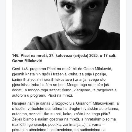
146. Pisci na mreži, 27. kolovoza (srijeda) 2025. u 17 sati:
Goran Milaković
Gost 146. programa Pisci na mreži bit će Goran Milaković,
pjesnik kristalnih riječi i traženja kruha, za prije i poslije,
iznimnih životnih i radnih iskustava i znanja, svega što
pjesništvu treba i s čim se bori. Mnogo toga se može još
dodati, a mnogo toga saznat ćemo, vjerujemo, iz razgovora s
autorom u programu Pisci na mreži.
Namjera nam je danas u razgovoru s Goranom Milakovićem, a
u idućim virtualnim susretima i s drugim hrvatskim autoricama,
autorima, saznati: tko su oni, kako, zašto i za koga pišu?
Željeli bismo s našim gostima na mreži, s hrvatskim piscima
(različitih generacija, poetika, zanimanja…) i s vama –
prisutnim učenicima i nastavnicima, sa sudionicima na