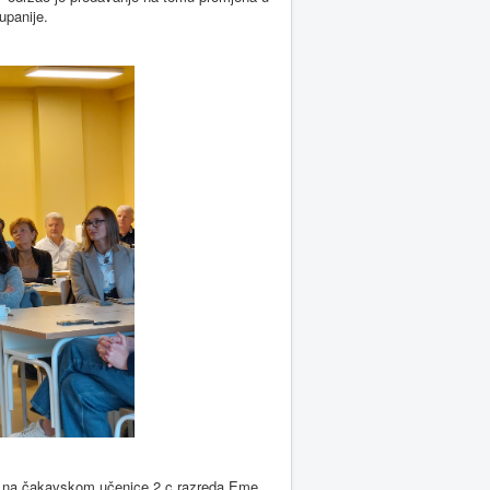
upanije.
 na čakavskom učenice 2.c razreda Eme