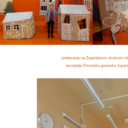
predavanje na Županijskom stručnom s
ravnatelja Primorsko-goranske župani