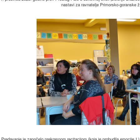
nastavi za ravnatelje Primorsko-goranske ž
Predavanje je započelo prekrasnom recitacijom (koja je probudila emocije
)
J