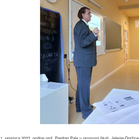
1. prosinca 2023. godine prof. Predrag Pale u osnovnoj školi „Jelenje-Dražic