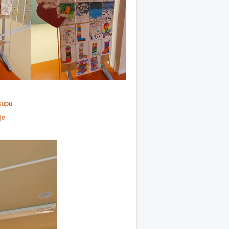
kupu
je