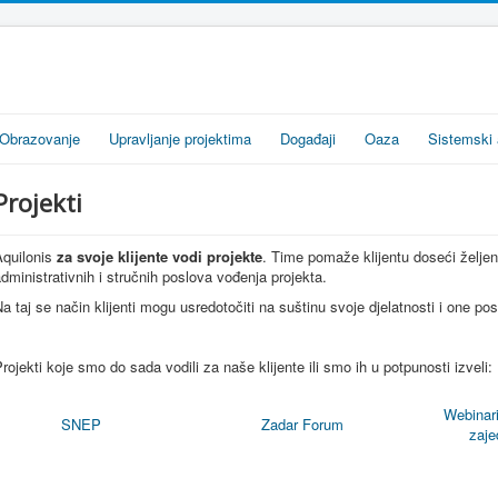
Obrazovanje
Upravljanje projektima
Događaji
Oaza
Sistemski 
Projekti
quilonis
za
svoje
klijente
vodi
projekte
. Time
pomaže
klijentu
doseći
želje
dministrativnih
i
stručnih
poslova
vođenja
projekta
.
Na
taj
se
način
klijenti
mogu
usredotočiti
na
suštinu
svoje
djelatnosti
i one
pos
rojekti
koje
smo
do
sada
vodili
za
naše
klijente
ili
smo
ih
u
potpunosti
izveli
:
Webinar
SNEP
Zadar Forum
zaje