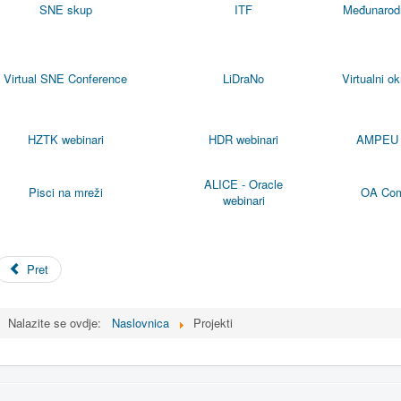
SNE
skup
ITF
Međunarodn
Virtual
SNE
Conference
LiDraNo
Virtualni
ok
HZTK webinari
HDR webinari
AMPEU w
ALICE - Oracle
Pisci na mreži
OA Com
webinari
Pret
Nalazite se ovdje:
Naslovnica
Projekti