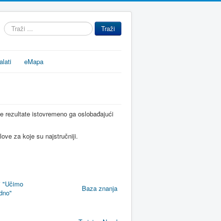
Traži
Traži
...
alati
eMapa
ne
rezultate
istovremeno
ga
oslobađajući
love
za
koje
su
najstručniji
.
i
"
Učimo
Baza znanja
dno
"