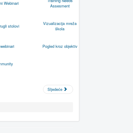
Training Needs
i Webinari
Assesment
Vizualizacija mreža
rugli
stolovi
škola
ebinari
Pogled kroz objektiv
munity
Sljedeće