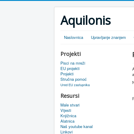
Aquilonis
Naslovnica
Upravljanje znanjem
Projekti
Pisci na mreži
EU projekti
A
Projekti
a
Stručna pomoć
Ured EU zastupnika
Resursi
P
Male stvari
Vijesti
Knjižnica
Alatnica
Naš youtube kanal
Linkovi