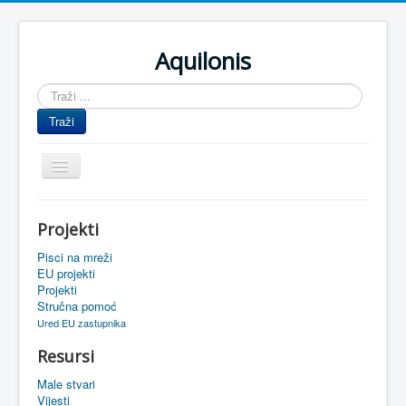
Aquilonis
Traži
...
Traži
Prikaz/Sakrivanje
navigacije
Naslovnica
Projekti
Upravljanje znanjem
Pisci na mreži
Obrazovanje
EU projekti
Projekti
Upravljanje projektima
Stručna pomoć
Ured EU zastupnika
Događaji
Resursi
Oaza
Male stvari
Sistemski alati
Vijesti