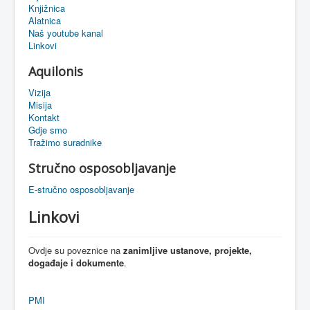
Knjižnica
eMapa
Alatnica
Naš youtube kanal
Linkovi
Aquilonis
Vizija
Misija
Kontakt
Gdje smo
Tražimo suradnike
Stručno osposobljavanje
E-stručno osposobljavanje
Linkovi
Ovdje
su
poveznice
na
zanimljive
ustanove
,
projekte
,
događaje
i
dokumente
.
PMI