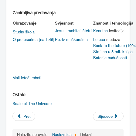
Zanimljiva
predavanja
Obrazovanje
Svjesnost
Znanost
i
tehnologija
Jesu
li
mobiteli
štetni
Kvantna
levitacija
Studio škola
O
profesorima
[
na
1:46]
Poziv
muškarcima
Leteća
meduza
Back to the future (1994
Što
ima
u 5 mil.
knjiga
Baterije
budućnosti
Mali
leteći
roboti
Ostalo
Scale of The Universe
Pret
Sljedeće
Nalazite se ovdje:
Naslovnica
Linkovi