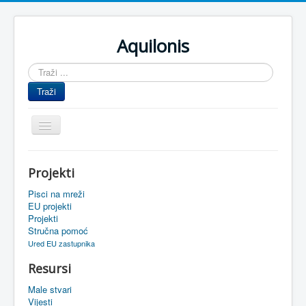
Aquilonis
Traži
...
Traži
Prikaz/Sakrivanje
navigacije
Naslovnica
Projekti
Upravljanje znanjem
Pisci na mreži
Obrazovanje
EU projekti
Projekti
Upravljanje projektima
Stručna pomoć
Ured EU zastupnika
Događaji
Resursi
Oaza
Male stvari
Sistemski alati
Vijesti