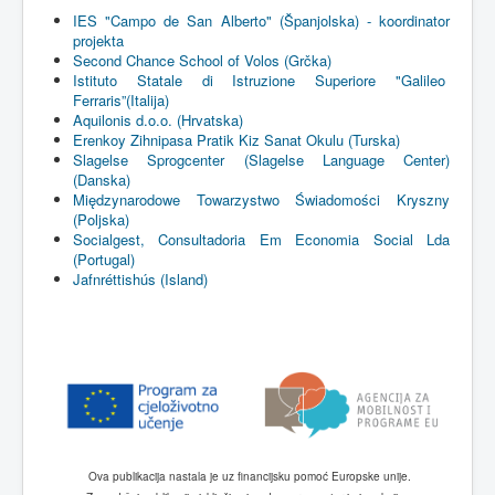
IES
"Campo de San Alberto" (
Španjolska
) -
koordinator
projekta
Second Chance School of
Volos
(
Grčka
)
Istituto
Statale
di
Istruzione
Superiore
"Galileo
Ferraris”(
Italija
)
Aquilonis
d.o.o
. (
Hrvatska
)
Erenkoy
Zihnipasa
Pratik
Kiz
Sanat
Okulu
(
Turska
)
Slagelse
Sprogcenter
(
Slagelse
Language Center)
(
Danska
)
Międzynarodowe
Towarzystwo
Świadomości
Kryszny
(
Poljska
)
Socialgest
,
Consultadoria
Em
Economia
Social
Lda
(Portugal)
Jafnréttishús
(Island)
Ova
publikacija
nastala
je
uz
financijsku
pomoć
Europske
unije
.