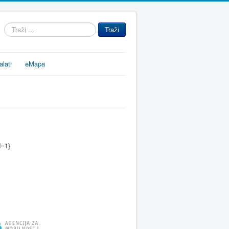
Traži
Traži
...
alati
eMapa
d=1}