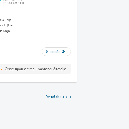
ske unije.
na
koji se
e unije.
Sljedeće
Once upon a time - sastanci čitatelja
Povratak na vrh