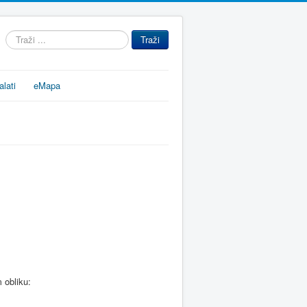
Traži
Traži
...
alati
eMapa
m obliku: