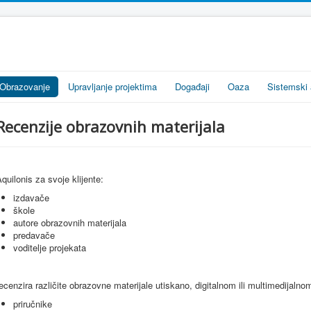
Obrazovanje
Upravljanje projektima
Događaji
Oaza
Sistemski 
Recenzije obrazovnih materijala
quilonis za svoje klijente:
izdavače
škole
autore obrazovnih materijala
predavače
voditelje projekata
ecenzira različite obrazovne materijale utiskano, digitalnom ili multimedijalno
priručnike