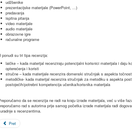
udžbenike
prezentacijske materijale (PowerPoint, …)
predavanja
ispitna pitanja
video materijale
audio materijale
obrazovne igre
računalne programe
 ponudi su tri tipa recenzija:
laičke – kada materijal recenziraju potencijalni korisnici materijala i daju
opterećenja i koristi
stručne – kada materijale recenzira domenski stručnjak s aspekta točnosti
metodičke- kada materijal recenzira stručnjak za metodiku s aspekta postiz
postojećih/potrebni kompetencija učenika/korisnika materijala
reporučamo da se recenzija ne radi na kraju izrade materijala, već u više faz
reporučamo rad s autorima prije samog početka izrade materijala radi dogova
suradnje s recenzentima.
Pret