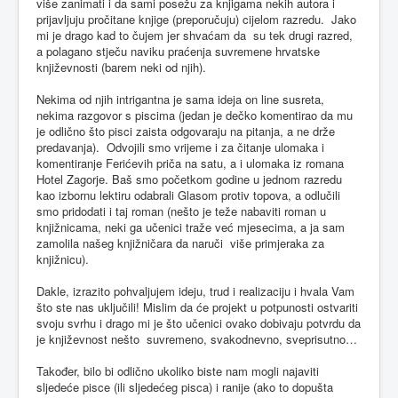
više zanimati i da sami posežu za knjigama nekih autora i
prijavljuju pročitane knjige (preporučuju) cijelom razredu. Jako
mi je drago kad to čujem jer shvaćam da su tek drugi razred,
a polagano stječu naviku praćenja suvremene hrvatske
književnosti (barem neki od njih).
Nekima od njih intrigantna je sama ideja on line susreta,
nekima razgovor s piscima (jedan je dečko komentirao da mu
je odlično što pisci zaista odgovaraju na pitanja, a ne drže
predavanja). Odvojili smo vrijeme i za čitanje ulomaka i
komentiranje Ferićevih priča na satu, a i ulomaka iz romana
Hotel Zagorje. Baš smo početkom godine u jednom razredu
kao izbornu lektiru odabrali Glasom protiv topova, a odlučili
smo pridodati i taj roman (nešto je teže nabaviti roman u
knjižnicama, neki ga učenici traže već mjesecima, a ja sam
zamolila našeg knjižničara da naruči više primjeraka za
knjižnicu).
Dakle, izrazito pohvaljujem ideju, trud i realizaciju i hvala Vam
što ste nas uključili! Mislim da će projekt u potpunosti ostvariti
svoju svrhu i drago mi je što učenici ovako dobivaju potvrdu da
je književnost nešto suvremeno, svakodnevno, sveprisutno…
Također, bilo bi odlično ukoliko biste nam mogli najaviti
sljedeće pisce (ili sljedećeg pisca) i ranije (ako to dopušta