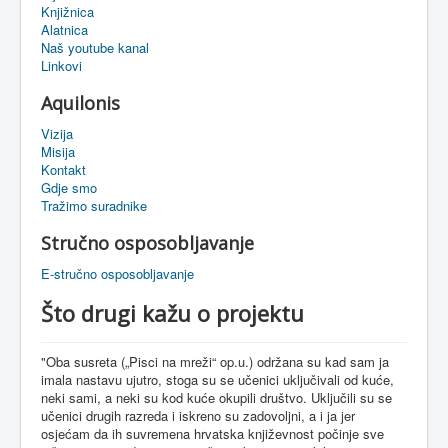
Knjižnica
eMapa
Alatnica
Naš youtube kanal
Linkovi
Aquilonis
Vizija
Misija
Kontakt
Gdje smo
Tražimo suradnike
Stručno osposobljavanje
E-stručno osposobljavanje
Što drugi kažu o projektu
"Oba susreta („Pisci na mreži“ op.u.) održana su kad sam ja
imala nastavu ujutro, stoga su se učenici uključivali od kuće,
neki sami, a neki su kod kuće okupili društvo. Uključili su se
učenici drugih razreda i iskreno su zadovoljni, a i ja jer
osjećam da ih suvremena hrvatska književnost počinje sve