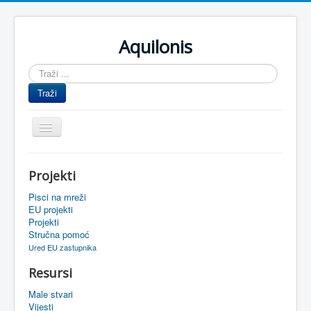
Aquilonis
Traži
...
Traži
Prikaz/Sakrivanje
navigacije
Naslovnica
Projekti
Upravljanje znanjem
Pisci na mreži
Obrazovanje
EU projekti
Projekti
Upravljanje projektima
Stručna pomoć
Ured EU zastupnika
Događaji
Resursi
Oaza
Male stvari
Sistemski alati
Vijesti