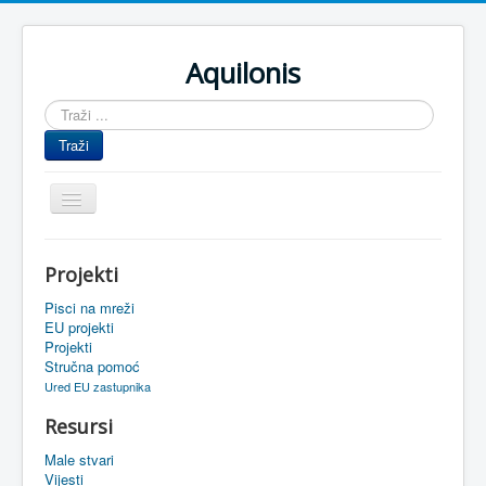
Aquilonis
Traži
...
Traži
Prikaz/Sakrivanje
navigacije
Naslovnica
Projekti
Upravljanje znanjem
Pisci na mreži
Obrazovanje
EU projekti
Projekti
Upravljanje projektima
Stručna pomoć
Ured EU zastupnika
Događaji
Resursi
Oaza
Male stvari
Sistemski alati
Vijesti