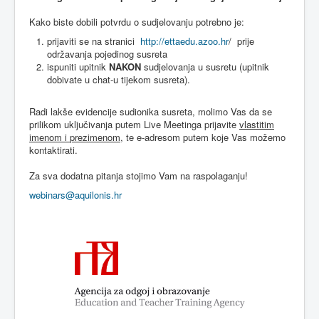
Kako
biste
dobili
potvrdu
o
sudjelovanju
potrebno
je:
prijaviti
se
na
stranici
http://ettaedu.azoo.hr
/
prije
odr
žavanja
pojedinog
susreta
ispuniti upitnik
NAKON
sudjelovanja u susretu (upitnik
dobivate u chat-u tijekom susreta).
Radi
lakše
evidencije
sudionika
susreta
,
molimo
Vas
da
se
prilikom
uključivanja
putem
Live
Meetinga
prijavite
vlastitim
imenom
i
prezimenom
,
te
e-adresom
putem
koje
Vas
možemo
kontaktirati
.
Za
sva
dodatna
pitanja
stojimo
Vam
na
raspolaganju
!
webinars@aquilonis.hr