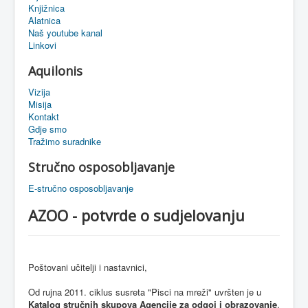
Knjižnica
eMapa
Alatnica
Naš youtube kanal
Linkovi
Aquilonis
Vizija
Misija
Kontakt
Gdje smo
Tražimo suradnike
Stručno osposobljavanje
E-stručno osposobljavanje
AZOO - potvrde o sudjelovanju
Poštovani
učitelji
i
nastavnici
,
Od
rujna
2011.
ciklus
susreta
"
Pisci
na
mreži
"
uvršten
je u
Katalog
stručnih
skupova
Agencije
za
odgoj
i
obrazovanje
.