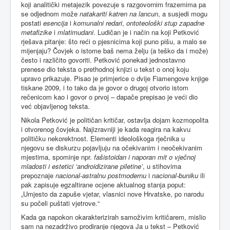
koji analitički metajezik povezuje s razgovornim frazemima pa
se odjednom može
natakariti katren na lancun
, a susjedi mogu
postati
esencija
i
komunalni redari
,
ontoteološki stup zapadne
metafizike
i
mlatimudani
. Ludičan je i način na koji Petković
rješava pitanje: što reći o pjesnicima koji puno pišu, a malo se
mijenjaju? Čovjek o istome baš nema želju (a teško da i može)
često i različito govoriti. Petković ponekad jednostavno
prenese dio teksta o prethodnoj knjizi u tekst o onoj koju
upravo prikazuje. Pisao je primjerice o dvije Fiamengove knjige
tiskane 2009, i to tako da je govor o drugoj otvorio istom
rečenicom kao i govor o prvoj – dapače prepisao je veći dio
već objavljenog teksta.
Nikola Petković je političan kritičar, ostavlja dojam kozmopolita
i otvorenog čovjeka. Najizravniji je kada reagira na kakvu
političku nekorektnost. Elementi ideološkoga rječnika u
njegovu se diskurzu pojavljuju na očekivanim i neočekivanim
mjestima, spominje npr.
fašistoidan i naporan mit o vječnoj
mladosti i estetici ‘androidizirane piletine’
, u stihovima
prepoznaje
nacional-astralnu postmodernu
i
nacional-buniku
ili
pak zapisuje egzaltirane ocjene aktualnog stanja poput:
„Umjesto da zapuše vjetar, vlasnici nove Hrvatske, po narodu
su počeli puštati vjetrove.“
Kada ga napokon okarakterizirah samoživim kritičarem, mislio
sam na nezadrživo prodiranje njegova Ja u tekst – Petković