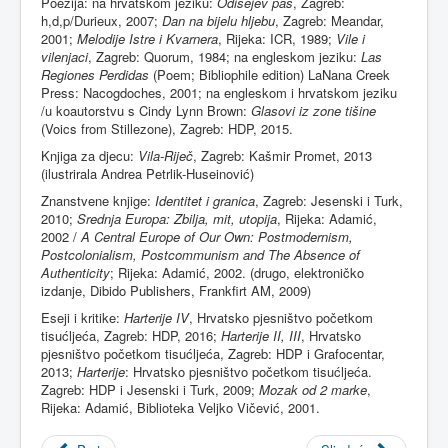
Poezija: na hrvatskom jeziku:
Odisejev pas
, Zagreb:
h,d,p/Durieux, 2007;
Dan na bijelu hljebu
, Zagreb: Meandar,
2001;
Melodije Istre i Kvarnera
, Rijeka: ICR, 1989;
Vile i
vilenjaci
, Zagreb: Quorum, 1984; na engleskom jeziku:
Las
Regiones Perdidas
(Poem; Bibliophile edition) LaNana Creek
Press: Nacogdoches, 2001; na engleskom i hrvatskom jeziku
/u koautorstvu s Cindy Lynn Brown:
Glasovi iz zone tišine
(Voics from Stillezone), Zagreb: HDP, 2015.
Knjiga za djecu:
Vila-Riječ
, Zagreb: Kašmir Promet, 2013
(ilustrirala Andrea Petrlik-Huseinović)
Znanstvene knjige:
Identitet i granica
, Zagreb: Jesenski i Turk,
2010;
Srednja Europa: Zbilja, mit, utopija
, Rijeka: Adamić,
2002 /
A Central Europe of Our Own: Postmodernism,
Postcolonialism, Postcommunism and The Absence of
Authenticity
; Rijeka: Adamić, 2002. (drugo, elektroničko
izdanje, Dibido Publishers, Frankfirt AM, 2009)
Eseji i kritike:
Harterije IV
, Hrvatsko pjesništvo početkom
tisućljeća, Zagreb: HDP, 2016;
Harterije II, III
, Hrvatsko
pjesništvo početkom tisućljeća, Zagreb: HDP i Grafocentar,
2013;
Harterije
: Hrvatsko pjesništvo početkom tisućljeća.
Zagreb: HDP i Jesenski i Turk, 2009;
Mozak od 2 marke
,
Rijeka: Adamić, Biblioteka Veljko Vičević, 2001.