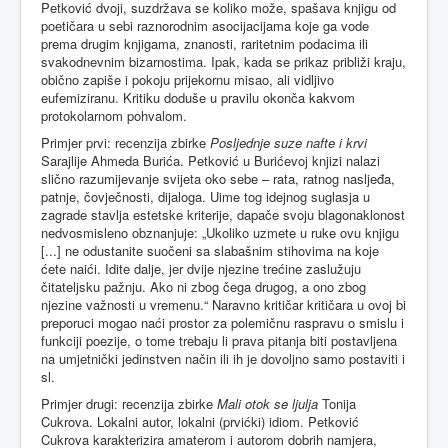
Petković dvoji, suzdržava se koliko može, spašava knjigu od
poetičara u sebi raznorodnim asocijacijama koje ga vode
prema drugim knjigama, znanosti, raritetnim podacima ili
svakodnevnim bizarnostima. Ipak, kada se prikaz približi kraju,
obično zapiše i pokoju prijekornu misao, ali vidljivo
eufemiziranu. Kritiku doduše u pravilu okonča kakvom
protokolarnom pohvalom.
Primjer prvi: recenzija zbirke
Posljednje suze nafte i krvi
Sarajlije Ahmeda Burića. Petković u Burićevoj knjizi nalazi
slično razumijevanje svijeta oko sebe – rata, ratnog nasljeđa,
patnje, čovječnosti, dijaloga. Uime tog idejnog suglasja u
zagrade stavlja estetske kriterije, dapače svoju blagonaklonost
nedvosmisleno obznanjuje: „Ukoliko uzmete u ruke ovu knjigu
[...] ne odustanite suočeni sa slabašnim stihovima na koje
ćete naići. Idite dalje, jer dvije njezine trećine zaslužuju
čitateljsku pažnju. Ako ni zbog čega drugog, a ono zbog
njezine važnosti u vremenu.“ Naravno kritičar kritičara u ovoj bi
preporuci mogao naći prostor za polemičnu raspravu o smislu i
funkciji poezije, o tome trebaju li prava pitanja biti postavljena
na umjetnički jedinstven način ili ih je dovoljno samo postaviti i
sl.
Primjer drugi: recenzija zbirke
Mali otok se ljulja
Tonija
Cukrova. Lokalni autor, lokalni (prvićki) idiom. Petković
Cukrova karakterizira amaterom i autorom dobrih namjera,