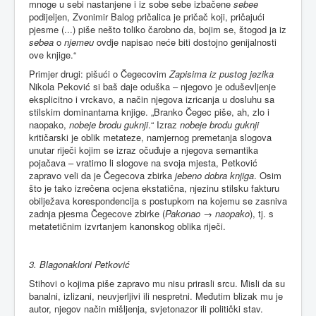
mnoge u sebi nastanjene i iz sobe sebe izbačene
sebee
podijeljen, Zvonimir Balog pričalica je pričač koji, pričajući
pjesme (...) piše nešto toliko čarobno da, bojim se, štogod ja iz
sebea
o
njemeu
ovdje napisao neće biti dostojno genijalnosti
ove knjige.“
Primjer drugi: pišući o Čegecovim
Zapisima iz pustog jezika
Nikola Peković si baš daje oduška – njegovo je oduševljenje
eksplicitno i vrckavo, a način njegova izricanja u dosluhu sa
stilskim dominantama knjige. „Branko Čegec piše, ah, zlo i
naopako,
nobeje brodu guknji
.“ Izraz
nobeje brodu guknji
kritičarski je oblik metateze, namjernog premetanja slogova
unutar riječi kojim se izraz očuđuje a njegova semantika
pojačava – vratimo li slogove na svoja mjesta, Petković
zapravo veli da je Čegecova zbirka
jebeno dobra knjiga
. Osim
što je tako izrečena ocjena ekstatična, njezinu stilsku fakturu
obilježava korespondencija s postupkom na kojemu se zasniva
zadnja pjesma Čegecove zbirke (
Pakonao
→
naopako
), tj. s
metatetičnim izvrtanjem kanonskog oblika riječi.
3. Blagonakloni Petković
Stihovi o kojima piše zapravo mu nisu prirasli srcu. Misli da su
banalni, izlizani, neuvjerljivi ili nespretni. Međutim blizak mu je
autor, njegov način mišljenja, svjetonazor ili politički stav.