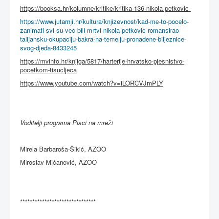
https://booksa.hr/kolumne/kritike/kritika-136-nikola-petkovic
https://www.jutarnji.hr/kultura/knjizevnost/kad-me-to-pocelo-
zanimati-svi-su-vec-bili-mrtvi-nikola-petkovic-romansirao-
talijansku-okupaciju-bakra-na-temelju-pronadene-biljeznice-
svog-djeda-8433245
https://mvinfo.hr/knjiga/5817/harterije-hrvatsko-pjesnistvo-
pocetkom-tisucljeca
https://www.youtube.com/watch?v=iLORCVJmPLY
Voditelji programa Pisci na mreži
Mirela Barbaroša-Šikić, AZOO
Miroslav Mićanović, AZOO
*******************************