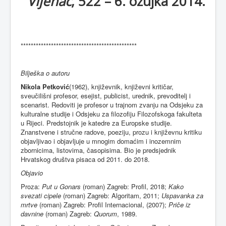
Vijenac
, 522 – 6. ožujka 2014.
**********************************************
Bilješka o autoru
Nikola Petković
(1962), književnik, književni kritičar,
sveučilišni profesor, esejist, publicist, urednik, prevoditelj i
scenarist. Redoviti je profesor u trajnom zvanju na Odsjeku za
kulturalne studije i Odsjeku za filozofiju Filozofskoga fakulteta
u Rijeci. Predstojnik je katedre za Europske studije.
Znanstvene i stručne radove, poeziju, prozu i književnu kritiku
objavljivao i objavljuje u mnogim domaćim i inozemnim
zbornicima, listovima, časopisima. Bio je predsjednik
Hrvatskog društva pisaca od 2011. do 2018.
Objavio
Proza:
Put u Gonars
(roman) Zagreb: Profil, 2018;
Kako
svezati cipele
(roman) Zagreb: Algoritam, 2011;
Uspavanka za
mrtve
(roman) Zagreb: Profil Internacional, (2007);
Priče iz
davnine
(roman) Zagreb:
Quorum
, 1989.