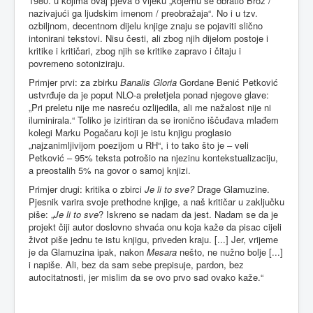
1980. u kojima ovaj pjeva o vijeku „kojemu se obratio Broz /
nazivajući ga ljudskim imenom / preobražaja“. No i u tzv.
ozbiljnom, decentnom dijelu knjige znaju se pojaviti slično
intonirani tekstovi. Nisu česti, ali zbog njih dijelom postoje i
kritike i kritičari, zbog njih se kritike zapravo i čitaju i
povremeno sotoniziraju.
Primjer prvi: za zbirku
Banalis Gloria
Gordane Benić Petković
ustvrđuje da je poput NLO-a preletjela ponad njegove glave:
„Pri preletu nije me nasreću ozlijedila, ali me nažalost nije ni
iluminirala.“ Toliko je iziritiran da se ironično iščuđava mlađem
kolegi Marku Pogačaru koji je istu knjigu proglasio
„najzanimljivijom poezijom u RH“, i to tako što je – veli
Petković – 95% teksta potrošio na njezinu kontekstualizaciju,
a preostalih 5% na govor o samoj knjizi.
Primjer drugi: kritika o zbirci
Je li to sve?
Drage Glamuzine.
Pjesnik varira svoje prethodne knjige, a naš kritičar u zaključku
piše: „
Je li to sve
? Iskreno se nadam da jest. Nadam se da je
projekt čiji autor doslovno shvaća onu koja kaže da pisac cijeli
život piše jednu te istu knjigu, priveden kraju. [...] Jer, vrijeme
je da Glamuzina ipak, nakon
Mesara
nešto, ne nužno bolje [...]
i napiše. Ali, bez da sam sebe prepisuje, pardon, bez
autocitatnosti, jer mislim da se ovo prvo sad ovako kaže.“