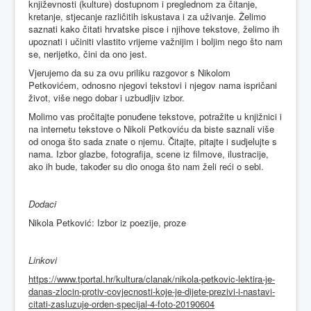
književnosti (kulture) dostupnom i preglednom za čitanje,
kretanje, stjecanje različitih iskustava i za uživanje. Želimo
saznati kako čitati hrvatske pisce i njihove tekstove, želimo ih
upoznati i učiniti vlastito vrijeme važnijim i boljim nego što nam
se, nerijetko, čini da ono jest.
Vjerujemo da su za ovu priliku razgovor s Nikolom
Petkovićem, odnosno njegovi tekstovi i njegov nama ispričani
život, više nego dobar i uzbudljiv izbor.
Molimo vas pročitajte ponuđene tekstove, potražite u knjižnici i
na internetu tekstove o Nikoli Petkoviću da biste saznali više
od onoga što sada znate o njemu. Čitajte, pitajte i sudjelujte s
nama. Izbor glazbe, fotografija, scene iz filmove, ilustracije,
ako ih bude, također su dio onoga što nam želi reći o sebi.
Dodaci
Nikola Petković: Izbor iz poezije, proze
Linkovi
https://www.tportal.hr/kultura/clanak/nikola-petkovic-lektira-je-
danas-zlocin-protiv-covjecnosti-koje-je-dijete-prezivi-i-nastavi-
citati-zasluzuje-orden-specijal-4-foto-20190604