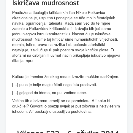
Iskričava mudrosnost
Predložena tipologija kritičarskih lica Nikole Petkovića
okazionalna je, usputna i ponajprije se tiče mojih čitateljskih
navika, ograničenja i talenata. Kada sam već do te mjere
zaronio u Petkovićev kritičarski stil, izdvojio bih još samo
jednu njegovu bitnu karakteristiku. Nazvat ću je iskričava
mudrosnost. Naime taj kritičar uime humanističkih vrijednosti,
morala, istine, prava na razliku i sl. počesto aforistički
najavljuje, zaključuje ili pak poentira svoje kritičke glose. Ti
aforizmi na ozbiljan ili uvrnut način prikupljaju iskustvo njegova
čitanja, npr.:
Kultura je imenica ženskog roda s izrazito muškim sadržajem.
[...] puno je bolje maglu čitati nego istu prodavati.
[...] gdjegod da idemo, na put vodimo sebe.
Većina tih aforizama temelji se na paradoksu. A i kako bi
drukčije!? Govoriti o poeziji uvijek je pustolovina s neizvjesnim
ishodom. Ali beskrajno uzbudljiva pustolovina.