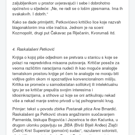
zaljubljenikom u prostor uvjeravajući i sebe i dobrohotno
općinstvo u sljedeće: „Ne, ne radi se o lošim pjesmama. Ima ih
svakakvih. I dobrih.“
Kako se dade primijetiti, Petkovićevo kritičko lice koje nazvah
blagonaklonim ima više inačica. Jednom je na sceni
Kozmopolit, drugi put Čakavac pa Riječanin, Kvorumaš itd.
4. Raskalašeni Petković
Knjiga o kojoj piše odjednom se pretvara u stanicu s koje se
polazi na nepredvidiva misaona putovanja. Kritičar poseže za
veoma različitim naracijama nudeći ih kao moguće analogije
tematskom prostoru knjige pri čem te analogije ne moraju biti
vidljive golim okom ni spoznatljive konvencionalnom mišlju.
Kritika se promeće u samodostatan solilokvij ili intelektualnu
igru jer se kritičar prepušta svojim interesima i
idiosinkrazijama, a stihove uz koje se oni artikuliraju nekad
više a nekad manje sretno privodi u taj psihogramski krug.
Primjer: tekst u povodu zbirke
Postanak ptica
Ane Brnardić.
Raskalašeni ga Petković otvara angažiranim suočavanjem
Parmenida, biskupa Bogovića i Jezerinca te don Kaćunka, u
drugom ulomku pojavljuju se „BBA (Bivši Bijeli Anđeo) Zlajči
(Čelni) Krst Superstar (pomoćni) sudac“, razulareni sotonisti,