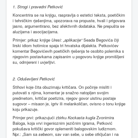
1. Strogi i pravedni Petković
Koncentrira se na knjigu, raspravlja o estetici teksta, poetičkim
i tehničkim rješenjima, upozorava na propuste, hvali i prigovara
jasno, argumentirano, bez afektivnih dodataka. Ne prepušta se
aluzijama i asocijacijama.
Primjer: prikaz knjige
Uresi: „aplikacije“
Seada Begovića čiji
lirski idiom hotimice spaja tri hrvatska dijalekta. Petkovićev
komentar Begovićevih poetičkih rješenja te osobito polemika s
njegovim postavkama zapisanim u pogovoru knjige promišljeni
su, odmjereni i uvjerljivi.
2. Oduševljeni Petković
Stihovi koje čita obuzimaju kritičara. On počinje misliti i
putovati s njima, komentar je snažno natopljen svojim
predmetom, kritičar poetizira, njegov govor uistinu postaje
sugovor – misaon je, igriv ili melankoličan, ovisno o tonu knjige
koju prikazuje.
Primjer prvi: prikazujući zbirku
Kockasta kugla
Zvonimira
Baloga, koja vrvi ingenioznim jezičnim igrama, Petković
pokušava kritički govor oplemeniti balogovskim ludizmom.
Npr.: „Sam sa
sebeom
, sav van sebe, u sebe otključan i na