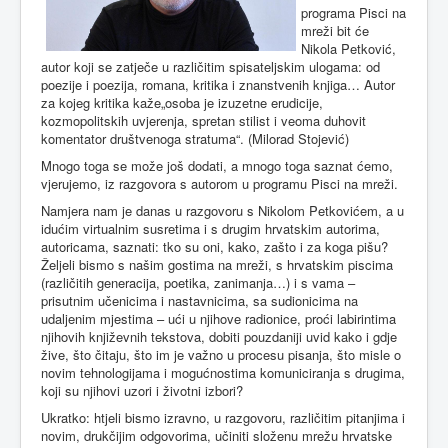
programa Pisci na
mreži bit će
Nikola Petković,
autor koji se zatječe u različitim spisateljskim ulogama: od
poezije i poezija, romana, kritika i znanstvenih knjiga… Autor
za kojeg kritika kaže„osoba je izuzetne erudicije,
kozmopolitskih uvjerenja, spretan stilist i veoma duhovit
komentator društvenoga stratuma“. (Milorad Stojević)
Mnogo toga se može još dodati, a mnogo toga saznat ćemo,
vjerujemo, iz razgovora s autorom u programu Pisci na mreži.
Namjera nam je danas u razgovoru s Nikolom Petkovićem, a u
idućim virtualnim susretima i s drugim hrvatskim autorima,
autoricama, saznati: tko su oni, kako, zašto i za koga pišu?
Željeli bismo s našim gostima na mreži, s hrvatskim piscima
(različitih generacija, poetika, zanimanja…) i s vama –
prisutnim učenicima i nastavnicima, sa sudionicima na
udaljenim mjestima – ući u njihove radionice, proći labirintima
njihovih književnih tekstova, dobiti pouzdaniji uvid kako i gdje
žive, što čitaju, što im je važno u procesu pisanja, što misle o
novim tehnologijama i mogućnostima komuniciranja s drugima,
koji su njihovi uzori i životni izbori?
Ukratko: htjeli bismo izravno, u razgovoru, različitim pitanjima i
novim, drukčijim odgovorima, učiniti složenu mrežu hrvatske