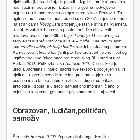
rijetko čita (taj su običaj, da prostite, izgubili i oni koji zdvajaju
nad njezinim postojanjem). Zadnjih je godina nedvojbeno
najprisutniji kritičar recentnog pjesništva Nikola Petković. Taj
agilni pisac i sveučilištarac još od srpnja 2007. u tjednom ritmu
na stranicama
Novog lista
procjenjuje stanje stiha na Kvarneru,
u Istri, Hrvatskoj i „na ovim prostorima“. Dio objavljenih
tekstova ukoričio je 2009. u knjizi
Harterije
. U naslovnoj se
stopljenici susreću različite aluzije – može ju se razumijevati
kao
arteriju hartije
,
histeriju hartije
, kao intelektualnog potomka
Kamovljeve
Ištipane hartije
ili pak kao proizvod tipično riječkog
književnog uma (zbog onog registracijskog RI u sredini riječi).
Potkraj 2013. Petković tiska
Harterije II/III.
Knjiga, koju je
uredila Jadranka Pintarić, sadrži 169 tekstova podijeljenih u tri
cjeline – u prvoj abecednim redom prezimena pjesnika
poslagane su kritike autorskih zbirki, u drugoj su prikazi
antologija i izbora, a u trećoj sarkastično intonirani članci o
pojedinim knjigama, gestama i pojavama na lirskoj sceni.
Obrazovan, ludičan,političan,
samoživ
Što nude
Harterije
II/III
? Zapravo dosta toga. Kroniku