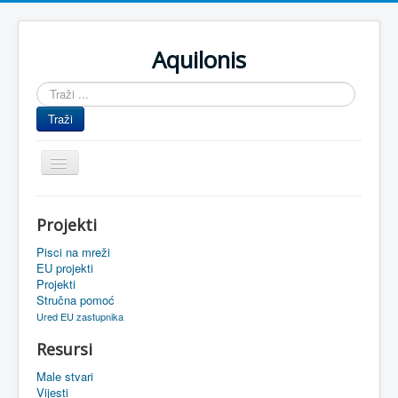
Aquilonis
Traži
...
Traži
Prikaz/Sakrivanje
navigacije
Naslovnica
Projekti
Upravljanje znanjem
Pisci na mreži
Obrazovanje
EU projekti
Projekti
Upravljanje projektima
Stručna pomoć
Ured EU zastupnika
Događaji
Resursi
Oaza
Male stvari
Sistemski alati
Vijesti