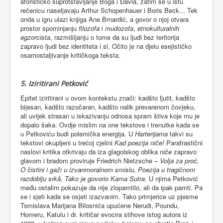
aforističko suprotstavljanje Boga i Đavla, zatim se u istu
rečenicu naseljavaju Arthur Schopenhauer i Boris Beck... Tek
onda u igru ulazi knjiga Ane Brnardić, a govor o njoj otvara
prostor spominjanju
filozofa
i
mudozofa
,
etnokulturalnih
egzorcista
, razmišljanju o tome da su ljudi bez teritorija
zapravo ljudi bez identiteta i sl. Očito je na djelu esejističko
osamostaljivanje kritičkoga teksta.
5. Iziritirani Petković
Epitet iziritirani u ovom kontekstu znači: kadšto ljutit, kadšto
bijesan, kadšto razočaran, kadšto nalik prevarenom čovjeku,
ali uvijek strasan u iskazivanju odnosa spram štiva koje mu je
dopalo šaka. Ovdje mislim na one tekstove i trenutke kada se
u Petkoviću budi polemička energija. U
Harterijama
takvi su
tekstovi okupljeni u trećoj cjelini
Kad poezija niče!
Parafrastični
naslovi kritika otkrivaju da iza glagolskog oblika
niče
zapravo
glavom i bradom proviruje Friedrich Nietzsche –
Volja za proć,
O čistini i gaži u izvanmoralnom smislu, Poezija u tragičnom
razdoblju srkâ, Tako je govorio Kama Sutra
. U njima Petković
među ostalim pokazuje da nije zlopamtilo, ali da ipak pamti. Pa
se i sjeti kada se osjeti izazvanim. Tako primjerice uz pjesme
Tomislava Marijana Bilosnića upućene Nerudi, Poundu,
Homeru, Katulu i dr. kritičar evocira stihove istog autora iz