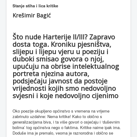
Stanje stiha i lica kritike
Krešimir Bagić
Što nude Harterije II/III? Zapravo
dosta toga. Kroniku pjesništva,
slijepu i lijepu vjeru u poeziju i
duboki smisao govora o njoj,
upućuju na obrise intelektualnog
portreta njezina autora,
podsjećaju javnost da postoje
vrijednosti kojih smo nedovoljno
svjesni i koje nedovoljno cijenimo
Oko poezije okupljeno općinstvo s vremena na vrijeme
zabrinuto uzdahne: Nema kritike! Kako to obično s
generalizacijama biva, i ta više govori o osjećaju i ‘duševnim
bolima’ tog općinstva nego o faktima. Kritike naime ipak ima.
Doduše ima je premalo, veoma je raznorodna i obično se