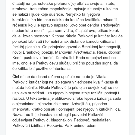
čitateljima (uz estetske preferencije) otkriva svoje afinitete,
strahove, trenutačna raspoloženja, opisuje situacije u kojima
se nalazi i ljude koje susreće. Nerijetko ta njegova
karakteristika ide tako daleko da ironično kvalificira misao ili
rečenicu koju je upravo napisao: „ovo opet cendra sredovječni
modernist u meni“ – „Ja sam vidite, čitajući ovo, otišao korak
dalje. Izvan prostora
.
“ K tome Nikola Petković je kritičar koji će
ponekad izbrisati i formalni znak distance između kritičara i
(nekih) pjesnika. On primjerice govori o Brankinoj kozmogoniji,
novoj Brankovoj poeziji, Markovim
Predmetima
, Rešu, dobrom
Kemi, pustolovu Tomici, Damiru itd. Kada se pojavi osobno
ime, ono je u Petkovićevu slučaju prilično pouzdan signal da
će kritika biti pozitivno intonirana.
Čini mi se da dosad rečeno upućuje na to da je Nikola
Petković kritičar koji ne izbjegava vrijednosne kvalifikacije ili
možda točnije: Nikola Petković je pristojan čovjek koji se ne
uspijeva suzdržati. Iza njegovih ocjena stoje različiti poticaji i
razlozi. U tekstovima je oblikovao široku lepezu izricanja suda
o pjesnicima i njihovim zbirkama. Izdvojit ću, prigodno
imenovati, kratko opisati i oprimjeriti pet njegovih kritičkih lica.
Nazvat ću ih jednostavno: strogi i pravedni Petković,
oduševljeni Petković, blagonakloni Petković, raskalašeni
Petković i iziritirani Petković. Pa krenimo redom.