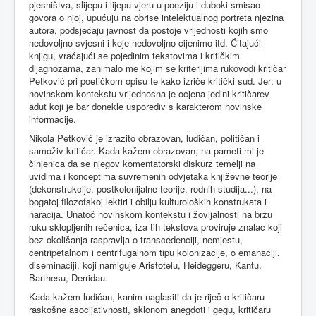
pjesništva, slijepu i lijepu vjeru u poeziju i duboki smisao
govora o njoj, upućuju na obrise intelektualnog portreta njezina
autora, podsjećaju javnost da postoje vrijednosti kojih smo
nedovoljno svjesni i koje nedovoljno cijenimo itd. Čitajući
knjigu, vraćajući se pojedinim tekstovima i kritičkim
dijagnozama, zanimalo me kojim se kriterijima rukovodi kritičar
Petković pri poetičkom opisu te kako izriče kritički sud. Jer: u
novinskom kontekstu vrijednosna je ocjena jedini kritičarev
adut koji je bar donekle usporediv s karakterom novinske
informacije.
Nikola Petković je izrazito obrazovan, ludičan, političan i
samoživ kritičar. Kada kažem obrazovan, na pameti mi je
činjenica da se njegov komentatorski diskurz temelji na
uvidima i konceptima suvremenih odvjetaka književne teorije
(dekonstrukcije, postkolonijalne teorije, rodnih studija...), na
bogatoj filozofskoj lektiri i obilju kulturoloških konstrukata i
naracija. Unatoč novinskom kontekstu i žovijalnosti na brzu
ruku sklopljenih rečenica, iza tih tekstova proviruje znalac koji
bez okolišanja raspravlja o transcedenciji, nemjestu,
centripetalnom i centrifugalnom tipu kolonizacije, o emanaciji,
diseminaciji, koji namiguje Aristotelu, Heideggeru, Kantu,
Barthesu, Derridau.
Kada kažem ludičan, kanim naglasiti da je riječ o kritičaru
raskošne asocijativnosti, sklonom anegdoti i gegu, kritičaru