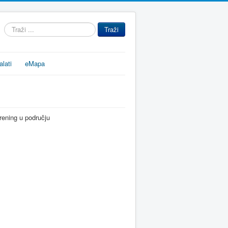
Traži
Traži
...
alati
eMapa
trening u području