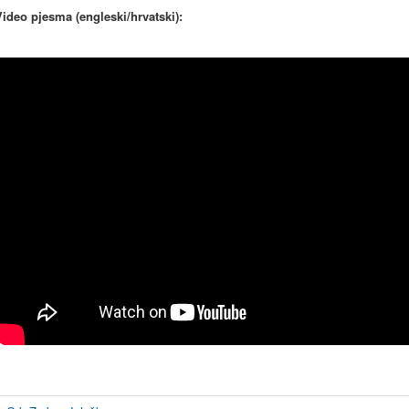
Video pjesma (engleski/hrvatski):