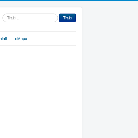
Traži
Traži
...
alati
eMapa