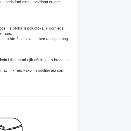
u i onda kad ostaju privrženi drugim
li, s otoka ili poluotoka, s gornjega ili
uz more.
o zato što žele plivati – sve razloge zbog
da i što se od njih očekuje - s broda i s
pramac ili krmu, kako im odolijevaju sam