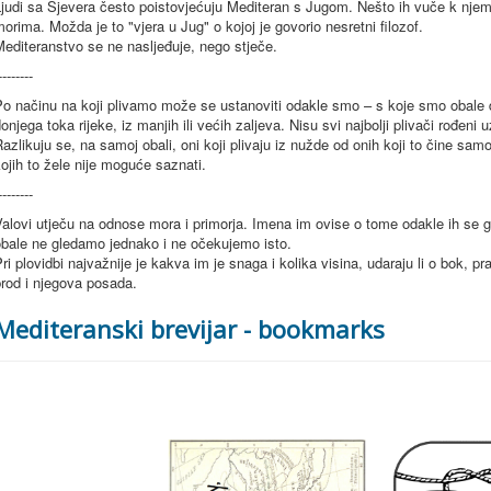
judi sa Sjevera često poistovjećuju Mediteran s Jugom. Nešto ih vuče k njem
orima. Možda je to "vjera u Jug" o kojoj je govorio nesretni filozof.
editeranstvo se ne nasljeđuje, nego stječe.
--------
o načinu na koji plivamo može se ustanoviti odakle smo – s koje smo obale doš
onjega toka rijeke, iz manjih ili većih zaljeva. Nisu svi najbolji plivači rođeni 
azlikuju se, na samoj obali, oni koji plivaju iz nužde od onih koji to čine sam
ojih to žele nije moguće saznati.
--------
alovi utječu na odnose mora i primorja. Imena im ovise o tome odakle ih se gle
obale ne gledamo jednako i ne očekujemo isto.
ri plovidbi najvažnije je kakva im je snaga i kolika visina, udaraju li o bok, 
rod i njegova posada.
Mediteranski brevijar - bookmarks