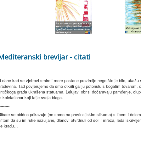
Mediteranski brevijar - citati
 dane kad se vjetrovi smire i more postane prozirnije nego što je bilo, ukažu
rađevina. Tad povjerujemo da smo otkrili galiju potonulu s bogatim tovarom,
ntičkoga grada ukrašena statuama. Lelujavi obrisi dočaravaju pamćenje, olup
e kolekcionar koji krije svoja blaga.
--------
ibare se obično prikazuje (ne samo na provincijskim slikama) s licem i čelom
ritom da su im ruke nažuljane, dlanovi otvrdnuli od soli i mreža, leđa iskrivljen
ne kradu…
--------