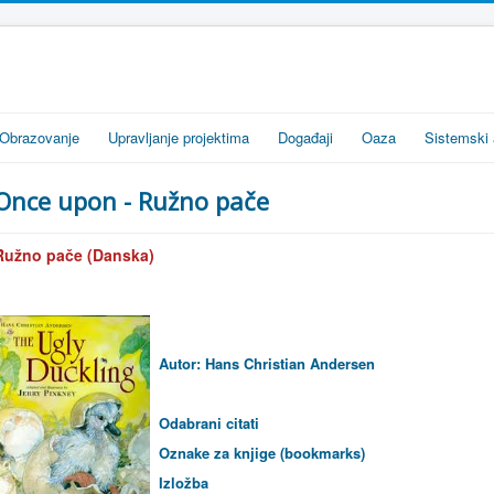
Obrazovanje
Upravljanje projektima
Događaji
Oaza
Sistemski 
Once upon - Ružno pače
Ružno pače (Danska)
Autor:
Hans Christian Andersen
Odabrani
citati
Oznake za knjige (bookmarks)
Izložba