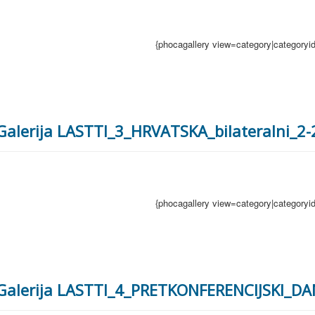
{phocagallery view=category|categoryi
Galerija LASTTI_3_HRVATSKA_bilateralni_2
{phocagallery view=category|categoryi
Galerija LASTTI_4_PRETKONFERENCIJSKI_DA