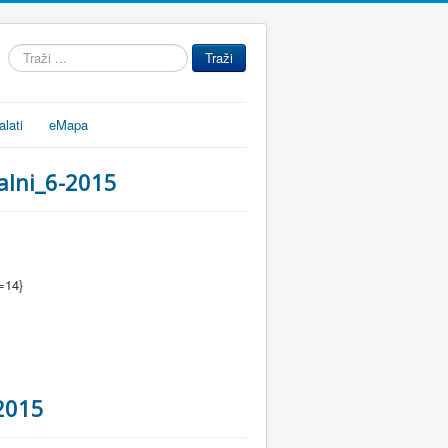
Traži
Traži
...
alati
eMapa
alni_6-2015
=14}
-2015