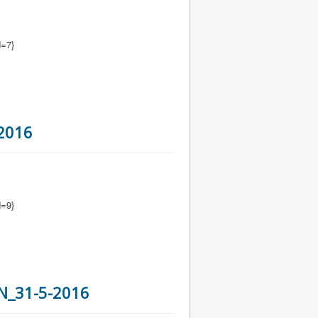
d=7}
-2016
d=9}
N_31-5-2016