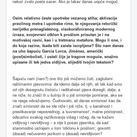
nekoć zvalo
poeta sacer
. Ako je takav danas uopće moguć.
Osim relativno česte upotrebe vezanog stiha; aktivacije
pravilnog metra i upotrebe rime, te njegovanja retorički
nerijetko prenaglašenog, visokorafiniranog modernog
izraza, svojevrsni otklon k prošlom prisutan je i na
motivskoj ravni, kao i u tretmanu metafore. Mogu li one, i
do koje razine, ikada biti zaista iscrpljene? Što nam danas
na uho šapuću Garcia Lorca, Jiménez, američki
(post)simbolisti, i ostali čije je tragove moguće, snažno
upisane ili tek jedva vidljive, slijediti tvojim tekstom?
Šapuću nam (nam?) ono što još možemo čuti, zaglušeni
raštimanim pjevovima: da idemo dalje od njih, ali tek kad smo
od njih dosegnutu čistoću i radikalnost pjeva dosegli; dalje, a
ne niže, to znači ili u šutnju ili u još smionije poniranje, ako se
na njega odvažujemo. Čudnovato, ali danas smionost kao da
znači smionost da se ide niže i još niže, tj. u banalnost i
preslikavanje neposrednog, a 'suvremenost', malne pristojnost,
odsustvo svakog razlikovanja višeg i nižeg, da ne kažem
vidljivog i nevidljivog – a nije li posao pjesnika, da sad
staromodno ustrajem u tom 'otklonu k prošlom', govoriti
(dosad) nečuvenim jezikom o (dosad) nevidljivom?