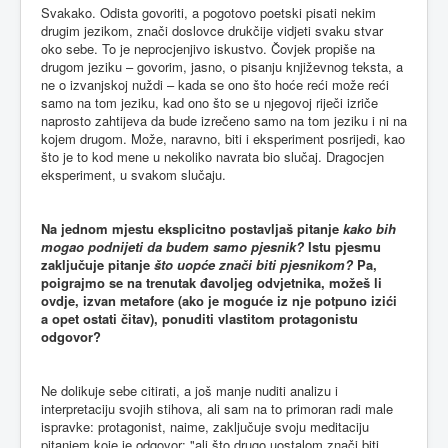
Svakako. Odista govoriti, a pogotovo poetski pisati nekim
drugim jezikom, znači doslovce drukčije vidjeti svaku stvar
oko sebe. To je neprocjenjivo iskustvo. Čovjek propiše na
drugom jeziku – govorim, jasno, o pisanju književnog teksta, a
ne o izvanjskoj nuždi – kada se ono što hoće reći može reći
samo na tom jeziku, kad ono što se u njegovoj riječi izriče
naprosto zahtijeva da bude izrečeno samo na tom jeziku i ni na
kojem drugom. Može, naravno, biti i eksperiment posrijedi, kao
što je to kod mene u nekoliko navrata bio slučaj. Dragocjen
eksperiment, u svakom slučaju.
Na jednom mjestu eksplicitno postavljaš pitanje
kako bih
mogao podnijeti da budem samo pjesnik?
Istu pjesmu
zaključuje pitanje
što uopće znači biti pjesnikom?
Pa,
poigrajmo se na trenutak đavoljeg odvjetnika, možeš li
ovdje, izvan metafore (ako je moguće iz nje potpuno izići
a opet ostati čitav), ponuditi vlastitom protagonistu
odgovor?
Ne dolikuje sebe citirati, a još manje nuditi analizu i
interpretaciju svojih stihova, ali sam na to primoran radi male
ispravke: protagonist, naime, zaključuje svoju meditaciju
pitanjem koje je odgovor: "ali što drugo uostalom znači biti