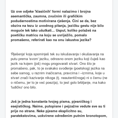
Uz ove odjeke 'klasičnih' formi nalazimo i brojna
asemantička, zaumna, zvučnim ili grafičkim
podudarnostima motivirana rješenja. Čini se da, bez
obzira na tezu iz uvodnog pitanja, jezičku gestu nije bilo
moguće tek tako ušutkati... Usput, koliko polažeš na
poetičku matricu na koju se uvriježilo, pomalo
promašeno, referirati kao na onu iskustva jezika?
'Rješenja' koja spominješ tek su iskušavanja i okušavanja na
putu prema 'svom' jeziku, odnosno onom jeziku koji čuješ kao
jezik na kojem (još) mogu progovarati stvari. Ono što je
promašeno, pak, to je svakako svođenje (poetskog) jezika na
sebe samog, u raznim inačicama, pravcima i –izmima, koje u
stvari znači kazivanje nikoga (tj. neautentičnoga) ni o čemu (ne
o ničemu, jer to je već poezija), to jest golo brbljanje, ma kako
'ludičko' ono bilo.
Još je jedna konstanta tvojeg pisma, pjesničkog i
esejističkog. Naime, putopisne i pejzažne vedute sve su ti
prije no strane. Neke pjesme eksplicitno su,
paratekstovima, uokvirene određenim putnim kronotopom,