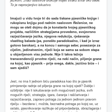
jezikom, znači doslovce drukčije vidjeti svaku stvar oko sebe.
To je neprocjenjivo iskustvo.
Imajući u vidu tvoje tri do sada tiskane pjesničke knjige i
rukopisnu knjigu pod radnim naslovom
Rečenice
, ne
mogu se oteti dojmu da je konstanta tvojeg pjesničkog
projekta, različitim strategijama provedeno, svojevrsno
razjezičavanje jezika, njegova redukcija, rješavanje
vlastitog balasta (pa, ponešto paradoksalno, i kad je izraz
gotovo barokan), a na koncu i samoga sebe; posezanje za
cijelim, jedinstvenim, riječi koja se sama sa sobom stapa
u objavljenom
visu jednote
. Nije li takva težnja
transcendenciji prvotne riječi, na neki način, piljenje grane
na kojoj, kao pjesnik – prije svega, dakle, jezično biće – i
sam sjediš?
Jest, no ima li jednom biću paradoksa kao što je pjesnik
primjerenije radnje od piljenja grane na kojoj sjedi? Dublje i
ozbiljnije: nije li iskušavanje svih mogućnosti jezika, svih
mogućih riječi, strategija, igara, čaranja i raščarivanja i
razjezičavanja, zapravo potraga za jednom jedinom pravom
riječju – bezdana i, možda, beznadna potraga po kojoj se, uz
ostalo, pjesnikovanje razlikuje od pripovijedanja, obrazlaganja i