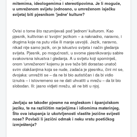
mitemima, ideologemima i stereotipovima. Je li moguće,
u umreženom svijetu (odnosno, u umreženom isječku
svijeta) biti pjesnikom 'jedne' kulture?
Ovisi o tome što razumijevaš pod 'jednom' kulturom. Kao
pjesnik, kultiviran si 'svojim' jezikom – a naknadno, naravno, i
drugima koje na putu više ili manje usvojiš. Jezik, naravno,
nikad nije samo jezik, on je iskustvo svijeta i način gledanja
svijeta. Pjesnik, po mogućnosti, u svome pjesnikovanju sabire
svakovrsna iskustva i gledanja. A u svijetu koji spominješ,
onom 'umreženom' kojemu je sve teže biti dorastao unatoč
svim olakšanjima koja se nude, zadaća je pjesniku, čini mi se,
dvojaka: umrežiti se – da ne bi bio autističan i da bi vidio
iznutra – i istovremeno se ne dati uhvatiti u mrežu – da bi bio
slobodan. Ili: jasno vidjeti mrežu, ali ne biti u njoj.
Javljaju se također pjesme na engleskom i španjolskom
jeziku, te na različitim narječjima i idiomima materinjeg.
Što ova istupanja iz ukotvljenosti vlastite jezične svijesti
nose? Povlači li jezični odmak i neku vrstu poetičkog
izmještenja?