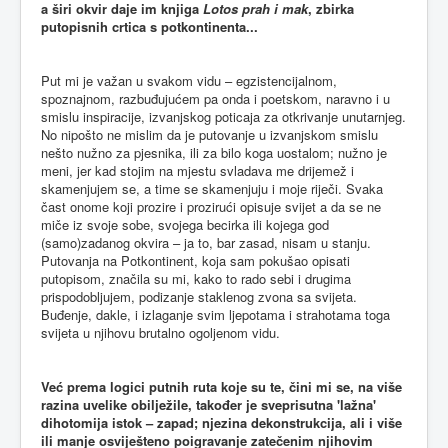
a širi okvir daje im knjiga
Lotos prah i mak
, zbirka
putopisnih crtica s potkontinenta...
Put mi je važan u svakom vidu – egzistencijalnom,
spoznajnom, razbuđujućem pa onda i poetskom, naravno i u
smislu inspiracije, izvanjskog poticaja za otkrivanje unutarnjeg.
No nipošto ne mislim da je putovanje u izvanjskom smislu
nešto nužno za pjesnika, ili za bilo koga uostalom; nužno je
meni, jer kad stojim na mjestu svladava me drijemež i
skamenjujem se, a time se skamenjuju i moje riječi. Svaka
čast onome koji prozire i prozirući opisuje svijet a da se ne
miče iz svoje sobe, svojega becirka ili kojega god
(samo)zadanog okvira – ja to, bar zasad, nisam u stanju.
Putovanja na Potkontinent, koja sam pokušao opisati
putopisom, značila su mi, kako to rado sebi i drugima
prispodobljujem, podizanje staklenog zvona sa svijeta.
Buđenje, dakle, i izlaganje svim ljepotama i strahotama toga
svijeta u njihovu brutalno ogoljenom vidu.
Već prema logici putnih ruta koje su te, čini mi se, na više
razina uvelike obilježile, također je sveprisutna 'lažna'
dihotomija istok – zapad; njezina dekonstrukcija, ali i više
ili manje osviješteno poigravanje zatečenim njihovim