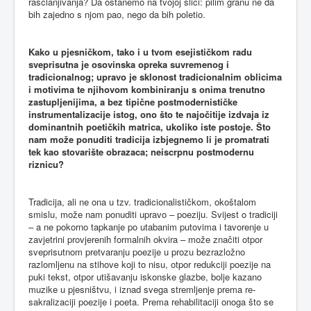
raščlanjivanja? Da ostanemo na tvojoj slici: pilim granu ne da
bih zajedno s njom pao, nego da bih poletio.
Kako u pjesničkom, tako i u tvom esejističkom radu
sveprisutna je osovinska opreka suvremenog i
tradicionalnog; upravo je sklonost tradicionalnim oblicima
i motivima te njihovom kombiniranju s onima trenutno
zastupljenijima, a bez tipične postmodernističke
instrumentalizacije istog, ono što te najočitije izdvaja iz
dominantnih poetičkih matrica, ukoliko iste postoje. Što
nam može ponuditi tradicija izbjegnemo li je promatrati
tek kao stovarište obrazaca; neiscrpnu postmodernu
riznicu?
Tradicija, ali ne ona u tzv. tradicionalističkom, okoštalom
smislu, može nam ponuditi upravo – poeziju. Svijest o tradiciji
– a ne pokorno tapkanje po utabanim putovima i tavorenje u
zavjetrini provjerenih formalnih okvira – može značiti otpor
sveprisutnom pretvaranju poezije u prozu bezrazložno
razlomljenu na stihove koji to nisu, otpor redukciji poezije na
puki tekst, otpor utišavanju iskonske glazbe, bolje kazano
muzike u pjesništvu, i iznad svega stremljenje prema re-
sakralizaciji poezije i poeta. Prema rehabilitaciji onoga što se