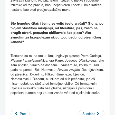
završava krahom. No priznajem i izuzetno rijetke i čudesne
iznimke od tog pravila, kao i nepatvorenu poeziju koja katkad
nastane kao plod prepjevavalačke muke.
Što trenutno čitaš i čemu se voliš često vraćati? Što te, po
tvojem vlastitom mišljenju, od literature, pa i, zašto ne,
drugih stvari, presudno oblikovalo kao pisca? Ako
zamolim za brzopoteznu skicu tvog osobnog pjesničkog
kanona?
Trenutno su mi na stolu i kraj uzglavlja pjesme Petra Gudelja,
Pjesme i antipjesme
Nicanora Parre, Joyceov
Uliks
kojega, iako
sam anglist, nikako da dočitam... Vraćam se, koliko mi sad
pada na pamet, Béli Hamvasu,
Novom zavjetu
i Dostojevskom,
od pjesnika Hölderlinu, Rilkeu, Jimenezu, Ujeviću,
Nastasijeviću, Dizdaru, ali nikom od njih prečesto, jer još
nisam dotaknuo štošta od temeljne lektire. Od formativnih
utjecaja svakako ništa bez glazbe, uzgajanja pomidora i
pojedinih susreta koji za rast znače više od cijelih biblioteka.
Pret
Sljedeće