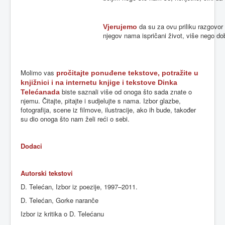
da su za ovu priliku razgovor
Vjerujemo
njegov nama ispričani život, više nego doba
Molimo vas
pročitajte ponuđene tekstove, potražite u
knjižnici i na internetu knjige i tekstove Dinka
biste saznali više od onoga što sada znate o
Telećanada
njemu. Čitajte, pitajte i sudjelujte s nama. Izbor glazbe,
fotografija, scene iz filmove, ilustracije, ako ih bude, također
su dio onoga što nam želi reći o sebi.
Dodaci
Autorski tekstovi
D. Telećan, Izbor iz poezije, 1997–2011.
D. Telećan, Gorke naranče
Izbor iz kritika o D. Telećanu