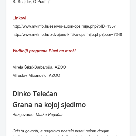
S. Snajder, O Pustinji
Linkovi
http://www.mvinfo.hr/eservis-autori-opsirnije.php?pID=1357
http://www.mvinfo.hr/izdvojeno-kritike-opsirnije.php?ppar=7248
Voditelji programa Pisci na mreži
Mirela Šikić-Barbaroša, AZOO
Miroslav Mićanović, AZOO
Dinko Telećan
Grana na kojoj sjedimo
Razgovarao:
Marko Pogačar
Odista govoriti, a pogotovo poetski pisati nekim drugim