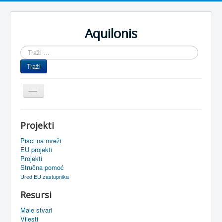
Aquilonis
Traži
...
Traži
Prikaz/Sakrivanje
navigacije
Naslovnica
Projekti
Upravljanje znanjem
Pisci na mreži
Obrazovanje
EU projekti
Projekti
Upravljanje projektima
Stručna pomoć
Ured EU zastupnika
Događaji
Resursi
Oaza
Male stvari
Sistemski alati
Vijesti