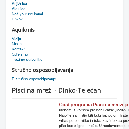
Knjižnica
eMapa
Alatnica
Naš youtube kanal
Linkovi
Aquilonis
Vizija
Misija
Kontakt
Gdje smo
Tražimo suradnike
Stručno osposobljavanje
E-stručno osposobljavanje
Pisci na mreži - Dinko-Telećan
Gost programa Pisci na mreži je
radnom, životnom prostoru kaže: „rođen u
Najprije sam htio biti bubnjar, potom filate
vrtlar, potom nitko i ništa, završio kao pr
piše kad stigne i može. U međuvremenu sam