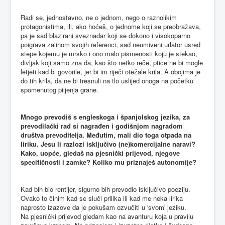
Radi se, jednostavno, ne o jednom, nego o raznolikim
protagonistima, ili, ako hoćeš, o jednome koji se preobražava,
pa je sad blazirani sveznadar koji se dokono i visokoparno
poigrava zalihom svojih referenci, sad neumiveni urlator usred
stepe kojemu je mrsko i ono malo pismenosti koju je stekao,
divljak koji samo zna da, kao što netko reče, ptice ne bi mogle
letjeti kad bi govorile, jer bi im riječi otežale krila. A obojima je
do tih krila, da ne bi tresnuli na tlo uslijed onoga na početku
spomenutog piljenja grane.
Mnogo prevodiš s engleskoga i španjolskog jezika, za
prevodilački rad si nagrađen i godišnjom nagradom
društva prevoditelja. Međutim, mali dio toga otpada na
liriku. Jesu li razlozi isključivo (ne)komercijalne naravi?
Kako, uopće, gledaš na pjesnički prijevod, njegove
specifičnosti i zamke? Koliko mu priznaješ autonomije?
Kad bih bio rentijer, sigurno bih prevodio isključivo poeziju.
Ovako to činim kad se sluči prilika ili kad me neka lirika
naprosto izazove da je pokušam ozvučiti u 'svom' jeziku.
Na pjesnički prijevod gledam kao na avanturu koja u pravilu