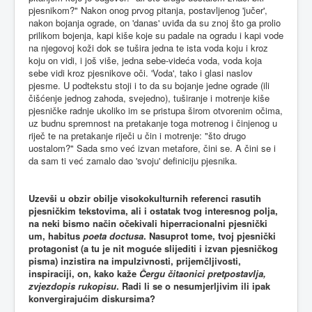
pjesnikom?" Nakon onog prvog pitanja, postavljenog 'jučer',
nakon bojanja ograde, on 'danas' uviđa da su znoj što ga prolio
prilikom bojenja, kapi kiše koje su padale na ogradu i kapi vode
na njegovoj koži dok se tušira jedna te ista voda koju i kroz
koju on vidi, i još više, jedna sebe-videća voda, voda koja
sebe vidi kroz pjesnikove oči. 'Voda', tako i glasi naslov
pjesme. U podtekstu stoji i to da su bojanje jedne ograde (ili
čišćenje jednog zahoda, svejedno), tuširanje i motrenje kiše
pjesničke radnje ukoliko im se pristupa širom otvorenim očima,
uz budnu spremnost na pretakanje toga motrenog i činjenog u
riječ te na pretakanje riječi u čin i motrenje: "što drugo
uostalom?" Sada smo već izvan metafore, čini se. A čini se i
da sam ti već zamalo dao 'svoju' definiciju pjesnika.
Uzevši u obzir obilje visokokulturnih referenci rasutih
pjesničkim tekstovima, ali i ostatak tvog interesnog polja,
na neki bismo način očekivali hiperracionalni pjesnički
um, habitus
poeta doctusa
. Nasuprot tome, tvoj pjesnički
protagonist (a tu je nit moguće slijediti i izvan pjesničkog
pisma) inzistira na impulzivnosti, prijemčljivosti,
inspiraciji, on, kako kaže
Čergu čitaonici pretpostavlja,
zvjezdopis rukopisu
. Radi li se o nesumjerljivim ili ipak
konvergirajućim diskursima?