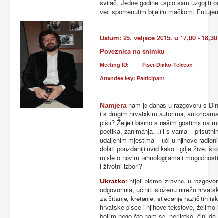
svirač. Jedne godine uspio sam uzgojiti 
već spomenutim bijelim mačkom. Putujem 
Datum: 25. veljače 2015. u 17,00 - 18,30
Poveznica na snimku
Meeting ID: Pisci-Dinko-Telecan
Attendee key: Participant
nam je danas u razgovoru s Din
Namjera
i s drugim hrvatskim autorima, autoricama
pišu? Željeli bismo s našim gostima na mre
poetika, zanimanja…) i s vama – prisutni
udaljenim mjestima – ući u njihove radionic
dobiti pouzdaniji uvid kako i gdje žive, št
misle o novim tehnologijama i mogućnostim
i životni izbori?
:
htjeli bismo izravno, u razgovoru
Ukratko
odgovorima, učiniti složenu mrežu hrvats
za čitanje, kretanje, stjecanje različitih i
hrvatske pisce i njihove tekstove, želimo ih
boljim nego što nam se, nerijetko, čini da 