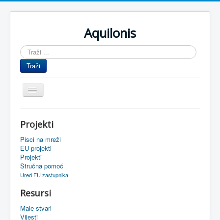
Aquilonis
Traži
...
Traži
Prikaz/Sakrivanje
navigacije
Naslovnica
Projekti
Upravljanje znanjem
Pisci na mreži
Obrazovanje
EU projekti
Projekti
Upravljanje projektima
Stručna pomoć
Ured EU zastupnika
Događaji
Resursi
Oaza
Male stvari
Sistemski alati
Vijesti