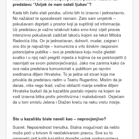
predstavu “Uvijek će nam ostati ljubav”?
Kada bih želio slati poruke, učinio bih to izravno i jednostavno.
No nažalost te sposobnosti nemam. Zato sam umjetnik –
pokušavam doprijeti u prostor koji je suptilniji od informacije.
Uz predstavu je važno istaknuti kako smo kroz cijeli proces
intenzivno pokušavali zadržati lakoću kojom se tekst Miloša
Radovića čita. On je jednostavan, duhovit, mudar, zaigran i
ono što je najvažnije – komunicira s vrlo širokim rasponom
potencijalne publike – ovo je predstava koju može gledati
svatko i u njoj naći pregršt mjesta s kojima će se poistovjetiti (i
nasmijati se svom poistovjećivanju). Jako me zanima kako će
ova naša predstava komunicirati s publikom po raznim
sredinama diljem Hrvatske. To je jedna od stvari koja me
privukla da predstavu radim u Teatru Rugantino. Mislim da je
danas, više nego ikad, važno obilaziti manje sredine diljem
Hrvatske budući da je kazalište postalo mjesto na kojem se
vodi izravna bitka protiv primitivizma i malodušnosti. Osjećam
da u tom smislu Jelena i Dražen kreću na neku vrstu misije.
Što u kazalištu biste naveli kao – neprocjenjivo?
Susret. Neposrednost trenutka. Stalna mogućnost da nešto
može poći u krivom ili neočekivanom pravcu. Sve su to
parametri radi kojih kazališni događaj uvijek podrazumijeva