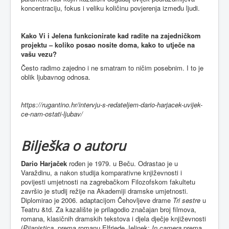
koncentraciju, fokus i veliku količinu povjerenja između ljudi.
Kako Vi i Jelena funkcionirate kad radite na zajedničkom
projektu – koliko posao nosite doma, kako to utječe na
vašu vezu?
Često radimo zajedno i ne smatram to ničim posebnim. I to je
oblik ljubavnog odnosa.
https://rugantino.hr/intervju-s-redateljem-dario-harjacek-uvijek-
ce-nam-ostati-ljubav/
Bilješka o autoru
Dario Harjaček
rođen je 1979. u Beču. Odrastao je u
Varaždinu, a nakon studija komparativne književnosti i
povijesti umjetnosti na zagrebačkom Filozofskom fakultetu
završio je studij režije na Akademiji dramske umjetnosti.
Diplomirao je 2006. adaptacijom Čehovljeve drame
Tri sestre
u
Teatru &td. Za kazalište je prilagodio značajan broj filmova,
romana, klasičnih dramskih tekstova i djela dječje književnosti
(
Pijanistica,
prema romanu Elfriede Jelinek;
In camera
prema