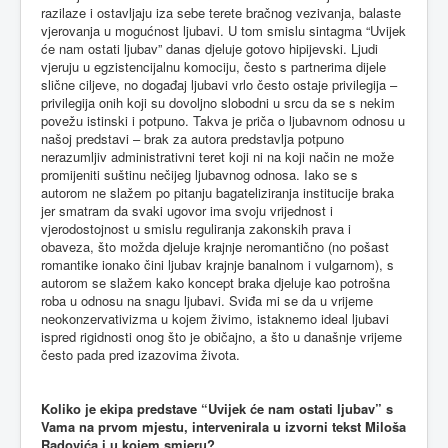
razilaze i ostavljaju iza sebe terete bračnog vezivanja, balaste
vjerovanja u mogućnost ljubavi. U tom smislu sintagma “Uvijek
će nam ostati ljubav” danas djeluje gotovo hipijevski. Ljudi
vjeruju u egzistencijalnu komociju, često s partnerima dijele
slične ciljeve, no događaj ljubavi vrlo često ostaje privilegija –
privilegija onih koji su dovoljno slobodni u srcu da se s nekim
povežu istinski i potpuno. Takva je priča o ljubavnom odnosu u
našoj predstavi – brak za autora predstavlja potpuno
nerazumljiv administrativni teret koji ni na koji način ne može
promijeniti suštinu nečijeg ljubavnog odnosa. Iako se s
autorom ne slažem po pitanju bagateliziranja institucije braka
jer smatram da svaki ugovor ima svoju vrijednost i
vjerodostojnost u smislu reguliranja zakonskih prava i
obaveza, što možda djeluje krajnje neromantično (no pošast
romantike ionako čini ljubav krajnje banalnom i vulgarnom), s
autorom se slažem kako koncept braka djeluje kao potrošna
roba u odnosu na snagu ljubavi. Sviđa mi se da u vrijeme
neokonzervativizma u kojem živimo, istaknemo ideal ljubavi
ispred rigidnosti onog što je običajno, a što u današnje vrijeme
često pada pred izazovima života.
Koliko je ekipa predstave “Uvijek će nam ostati ljubav” s
Vama na prvom mjestu, intervenirala u izvorni tekst Miloša
Radovića i u kojem smjeru?