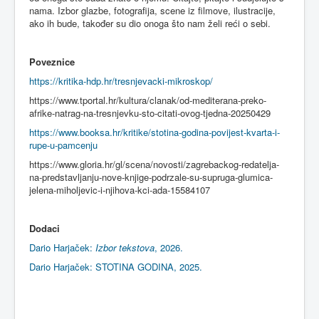
nama. Izbor glazbe, fotografija, scene iz filmove, ilustracije,
ako ih bude, također su dio onoga što nam želi reći o sebi.
Poveznice
https://kritika-hdp.hr/tresnjevacki-mikroskop/
https://www.tportal.hr/kultura/clanak/od-mediterana-preko-
afrike-natrag-na-tresnjevku-sto-citati-ovog-tjedna-20250429
https://www.booksa.hr/kritike/stotina-godina-povijest-kvarta-i-
rupe-u-pamcenju
https://www.gloria.hr/gl/scena/novosti/zagrebackog-redatelja-
na-predstavljanju-nove-knjige-podrzale-su-supruga-glumica-
jelena-miholjevic-i-njihova-kci-ada-15584107
Dodaci
Dario Harjaček:
Izbor tekstova
, 2026.
Dario Harjaček: STOTINA GODINA, 2025.