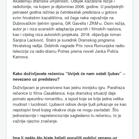
Akademiju dramske umjetnosti, Odsjek kazališne režije i
radiofonije, na kojem je diplomirao 2006. godine. U posljednjih
petnaest godina režirao je četrdesetak predstava u gotovo
svim hrvatskim kazalištima, od čega neke najvažnije na
Dubrovačkim ljetnim igrama, GK Gavella i ZKM-u. Osim režija,
autor je i niza scenskih adaptacija proznih i filmskih naslova,
kao i cijelog niza autorskih projekata. 2018. objavljuje roman
Sanjica Lacković
.
Stalni je suradnik Dramskog programa
Hrvatskog radija. Dobitnik nagrade Prix nova Rumunjske radio-
televizije za radio-dramu Potres prema noveli Janka Polića
Kamova.
Kako doživljavate rečenicu “Uvijek će nam ostati ljubav” –
nevezano uz predstavu?
Doživljavam je prvenstveno kao jednu ironijsku igru. Parafraza
rečenice iz filma
Casablanca
, koja dramskoj situaciji daje
pomalo apsurdnu romantiku, a ispod koje se krije jedna velika
mudrost i lucidnost. Ljubavni odnos dvoje ljudi prikazuje se kao
nepotopivi brod kojeg nikakve oluje ne mogu savladati. Što
jednostavnije i nepretencioznije sagledamo tu rečenicu, to je
važnije njezino značenje.
Ima li nešto što biste željeli poručiti publici vezano uz