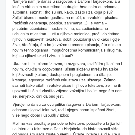
Namjera nam je danas u razgovoru s Dariom Harjačekom, a u
idućim virtualnim susretima i s drugim hrvatskim autoricama,
autorima, saznati: tko su oni, kako, zašto i za koga pišu?
Željeli bismo s našim gostima na mreži, s hrvatskim piscima
(različitih generacija, poetika, zanimanja…) i s vama –
prisutnim učenicima i nastavnicima, sa sudionicima na
udaljenim mjestima – ući u njihove radionice, proći labirintima
njihovih književnih tekstova, dobiti pouzdaniji uvid kako i gdje
žive, što čitaju, što im je važno u procesu pisanja, što misle o
novim tehnologijama i mogućnostima komuniciranja s drugima,
koji su njihovi uzori i životni izbori?
Ukratko: htjeli bismo izravno, u razgovoru, različitim pitanjima i
novim, drukčijim odgovorima, učiniti složenu mrežu hrvatske
književnosti (kulture) dostupnom i preglednom za čitanje,
kretanje, stjecanje različitih iskustava i za uživanje. Želimo
saznati kako čitati hrvatske pisce i njihove tekstove, želimo ih
upoznati i učiniti vlastito vrijeme važnijim i boljim nego što nam
se, nerijetko, čini da ono jest.
Vjerujemo da su za ovu priliku razgovor s Dariom Harjačekom,
odnosno njegovi tekstovi, rad i njegov nama ispričani život,
više nego dobar i uzbudljiv izbor.
Molimo vas pročitajte ponuđene tekstove, potražite u knjižnici i
na internetu tekstove o Dariu Harjačeku da biste saznali više
od onoga što sada znate o njemu. Čitajte, pitajte i sudjelujte s