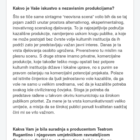
Kakvo je Vaše iskustvo s nezavisnim produkcijama?
Što se tiče same sintagme “neovisna scena” volio bih da se taj
pojam zadrži unutar prostora alternativnog, eksperimentalnog,
inovativnog scenskog djelovanja. To je najosjetljivije područje
kazališne produkcije, namijenjeno uskom krugu publike, a koje
ne može postojati bez čvrste volje kulturnih institucija da ih
podrži zato jer predstavljaju važan javni interes. Danas je ta
vrsta djelovanja osobito ugrožena. Prvenstveno tu mislim na
plesnu scenu. S druge strane imamo privatne, komercijalne
produkcije, koje također teško mogu opstati bez potpore
kulturnih institucija države i lokalne uprave, no s punim se
pravom oslanjaju na komercijalni potencijal projekata. Polaze
od istinite činjenice da ljudi jednostavno vole kazalište, da ga
vole ne samo u velikim sredinama, već da je kazalište potreba
svakog iole civiliziranog čovjeka. Stoga je potreba da
predstave rađene u takvom okviru komuniciraju sa širokom
publikom prioritet. Za mene je ta vrsta komunikativnosti veliko
umijeće, a misija da se širokoj publici ponudi kvalitetan sadržaj
čini mi se vrlo važnom.
Kakva Vam je bila suradnja s producentom Teatrom
Rugantino i njegovom umjetničkom ravnateljicom