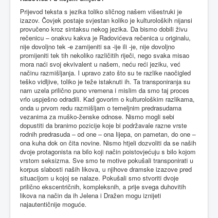
Prijevod teksta s jezika toliko sličnog našem višestruki je
izazov. Čovjek postaje svjestan koliko je kulturoloških nijansi
provučeno kroz sintaksu nekog jezika. Da bismo dobili živu
rečenicu – onakvu kakva je Radovićeva rečenica u originalu,
nije dovoljno tek -e zamijeniti sa -ije ili -je, nije dovoljno
promijeniti tek tih nekoliko različitih riječi, nego svaka misao
mora naći svoj ekvivalent u našem, neću reći jeziku, već
načinu razmišljanja. I upravo zato što su te razlike naočigled
teško vidljive, toliko je teže istaknuti ih. Ta transponiranja su
nam uzela prilično puno vremena i mislim da smo taj proces
vrlo uspješno odradili. Kad govorim o kulturološkim razlikama,
onda u prvom redu razmišljam o temeljnim predrasudama
vezanima za muško-ženske odnose. Nismo mogli sebi
dopustiti da branimo pozicije koje bi podržavale razne vrste
rodnih predrasuda – od one – ona lijepa, on pametan, do one –
ona kuha dok on čita novine. Nismo htjeli dozvoliti da se naših
dvoje protagonista na bilo koji način poistovjećuju s bilo kojom
vrstom seksizma. Sve smo te motive pokušali transponirati u
korpus slabosti naših likova, u njihove dramske izazove pred
situacijom u kojoj se nalaze. Pokušali smo stvoriti dvoje
prilično ekscentričnih, kompleksnih, a prije svega duhovitih
likova na način da ih Jelena i Dražen mogu iznijeti
najautentičnije moguće.