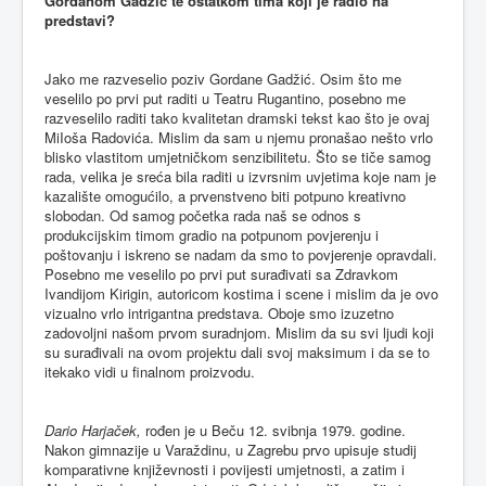
Gordanom Gadžić te ostatkom tima koji je radio na
predstavi?
Jako me razveselio poziv Gordane Gadžić. Osim što me
veselilo po prvi put raditi u Teatru Rugantino, posebno me
razveselilo raditi tako kvalitetan dramski tekst kao što je ovaj
MiIoša Radovića. Mislim da sam u njemu pronašao nešto vrlo
blisko vlastitom umjetničkom senzibilitetu. Što se tiče samog
rada, velika je sreća bila raditi u izvrsnim uvjetima koje nam je
kazalište omogućilo, a prvenstveno biti potpuno kreativno
slobodan. Od samog početka rada naš se odnos s
produkcijskim timom gradio na potpunom povjerenju i
poštovanju i iskreno se nadam da smo to povjerenje opravdali.
Posebno me veselilo po prvi put surađivati sa Zdravkom
Ivandijom Kirigin, autoricom kostima i scene i mislim da je ovo
vizualno vrlo intrigantna predstava. Oboje smo izuzetno
zadovoljni našom prvom suradnjom. Mislim da su svi ljudi koji
su surađivali na ovom projektu dali svoj maksimum i da se to
itekako vidi u finalnom proizvodu.
Dario Harjaček,
rođen je u Beču 12. svibnja 1979. godine.
Nakon gimnazije u Varaždinu, u Zagrebu prvo upisuje studij
komparativne književnosti i povijesti umjetnosti, a zatim i