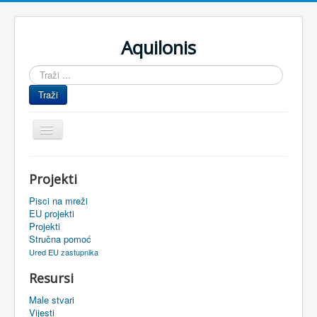
Aquilonis
Traži
...
Traži
Prikaz/Sakrivanje
navigacije
Naslovnica
Projekti
Upravljanje znanjem
Pisci na mreži
Obrazovanje
EU projekti
Projekti
Upravljanje projektima
Stručna pomoć
Ured EU zastupnika
Događaji
Resursi
Oaza
Male stvari
Sistemski alati
Vijesti