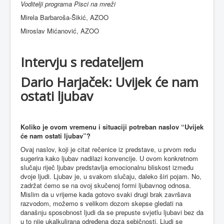
Voditelji programa Pisci na mreži
Mirela Barbaroša-Šikić, AZOO
Miroslav Mićanović, AZOO
Intervju s redateljem
Dario Harjaček
:
Uvijek će nam
ostati ljubav
Koliko je ovom vremenu i situaciji potreban naslov “Uvijek
će nam ostati ljubav”?
Ovaj naslov, koji je citat rečenice iz predstave, u prvom redu
sugerira kako ljubav nadilazi konvencije. U ovom konkretnom
slučaju riječ ljubav predstavlja emocionalnu bliskost između
dvoje ljudi. Ljubav je, u svakom slučaju, daleko širi pojam. No,
zadržat ćemo se na ovoj skučenoj formi ljubavnog odnosa.
Mislim da u vrijeme kada gotovo svaki drugi brak završava
razvodom, možemo s velikom dozom skepse gledati na
današnju sposobnost ljudi da se prepuste svjetlu ljubavi bez da
u to nije ukalkulirana određena doza sebičnosti. Ljudi se