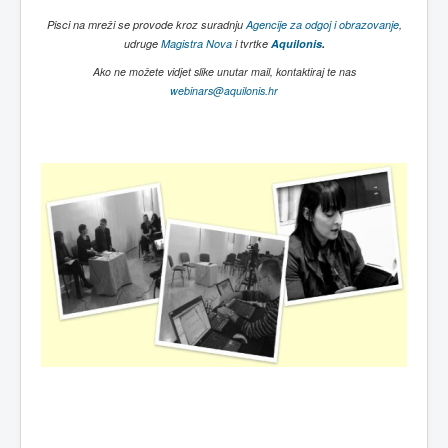
Pisci na mreži se provode kroz suradnju
Agencije za odgoj i obrazovanje
,
udruge
Magistra Nova
i tvrtke
Aquilonis
.
Ako ne možete vidjet slike unutar mail, kontaktiraj te nas
webinars@aquilonis.hr