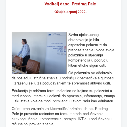
Voditelj dr.sc. Predrag Pale
Ožujak-srpanj 2022.
Svrha cjelokupnog
obrazovanja je bila
osposobiti polaznike da
prenose znanje i vode svoje
polaznike u stjecanju
kompetencija u području
kibernetičke sigurnosti.
Od polaznika se očekivalo
da posjeduju stručna znanja u području kibernetičke sigurnosti
i izraženu želju za podučavanjem te spremnost aktivno učiti.
Edukacija je održana formi radionica na kojima su polaznici u
međusobnoj interakciji dolazili do spoznaja, informacija, znanja
i iskustava koje će moći primijeniti u svom radu kao edukatori.
Osim tema vezanih za kibernetički kriminal dr. sc. Predrag
Pale je provodio radionice na temu metoda podučavanja,
aktivnog učenja, kompetencija, primjeni IKT-a u podučavanju,
računalnoj provjeri znanja, …