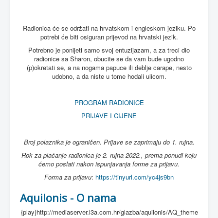
Radionica će se održati na hrvatskom i engleskom jeziku. Po
potrebi će biti osiguran prijevod na hrvatski jezik.
Potrebno je ponijeti samo svoj entuzijazam, a za treci dio
radionice sa Sharon, obucite se da vam bude ugodno
(p)okretati se, a na nogama papuce ili deblje carape, nesto
udobno, a da niste u tome hodali ulicom.
PROGRAM RADIONICE
PRIJAVE I CIJENE
Broj polaznika je ograničen. Prijave se zaprimaju do 1. rujna.
Rok za plaćanje radionica je 2. rujna 2022., prema ponudi koju
ćemo poslati nakon ispunjavanja forme za prijavu.
Forma za prijavu
:
https://tinyurl.com/yc4js9bn
Aquilonis - O nama
{play}http://mediaserver.l3a.com.hr/glazba/aquilonis/AQ_theme