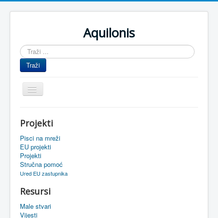
Aquilonis
Traži
...
Traži
Prikaz/Sakrivanje
navigacije
Naslovnica
Projekti
Upravljanje znanjem
Pisci na mreži
Obrazovanje
EU projekti
Projekti
Upravljanje projektima
Stručna pomoć
Ured EU zastupnika
Događaji
Resursi
Oaza
Male stvari
Sistemski alati
Vijesti