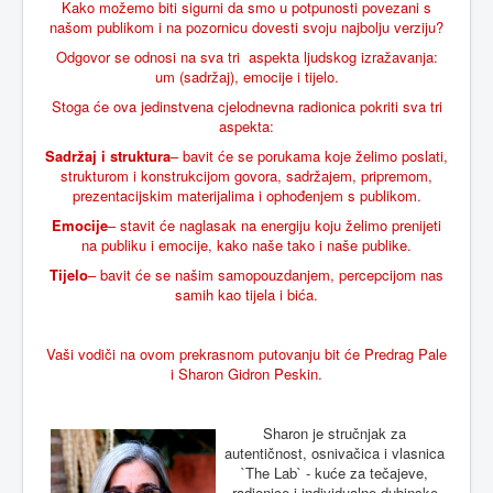
Kako možemo biti sigurni da smo u potpunosti povezani s
našom publikom i na pozornicu dovesti svoju najbolju verziju?
Odgovor se odnosi na sva tri aspekta ljudskog izražavanja:
um (sadržaj), emocije i tijelo.
Stoga će ova jedinstvena cjelodnevna radionica pokriti sva tri
aspekta:
Sadržaj i struktura
– bavit će se porukama koje želimo poslati,
strukturom i konstrukcijom govora, sadržajem, pripremom,
prezentacijskim materijalima i ophođenjem s publikom.
Emocije
– stavit će naglasak na energiju koju želimo prenijeti
na publiku i emocije, kako naše tako i naše publike.
Tijelo
– bavit će se našim samopouzdanjem, percepcijom nas
samih kao tijela i bića.
Vaši vodiči na ovom prekrasnom putovanju bit će Predrag Pale
i Sharon Gidron Peskin.
Sharon je stručnjak za
autentičnost, osnivačica i vlasnica
`The Lab` - kuće za tečajeve,
radionice i individualne dubinske