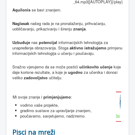
_64.mp3|[AUTOPLAY]{/play}
Aquilonis
se bavi znanjem.
Naglasak
našeg rada je na pronalaženju, prihvaćanju,
uobličavanju, prikazivanju i širenju
znanja
.
Uzbuđuje
nas
potencijal
informacijskih tehnologija za
unapređenje obrazovanja. Stoga
aktivno istražujemo
primjenu
informacijskih tehnologija u učenju i poučavaju.
Snažno vjerujemo da se može postići
učinkovito učenje
koje
daje korisne rezultate, a koje je
ugodno
za učenika i donosi
veliko
zadovoljstvo
učitelju.
Mi svoje znanje i
primjenjujemo
:
vodimo vaše projekte,
gradimo sustave za upravljanje znanjem,
poučavamo, savjetujemo, nadziremo.
Pisci na mreži