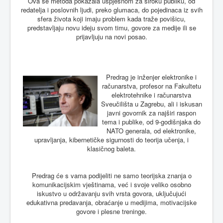
Ova se metoda pokazala uspješnom za široku publiku, od
redatelja i poslovnih ljudi, preko glumaca, do pojedinaca iz svih
sfera života koji imaju problem kada traže povišicu,
predstavljaju novu ideju svom timu, govore za medije ili se
prijavljuju na novi posao.
Predrag je inženjer elektronike i
računarstva, profesor na Fakultetu
elektrotehnike i računarstva
Sveučilišta u Zagrebu, ali i iskusan
javni govornik za najširi raspon
tema i publike, od 9-godišnjaka do
NATO generala, od elektronike,
upravljanja, kibernetičke sigurnosti do teorija učenja, i
klasičnog baleta.
Predrag će s vama podijeliti ne samo teorijska znanja o
komunikacijskim vještinama, već i svoje veliko osobno
iskustvo u održavanju svih vrsta govora, uključujući
edukativna predavanja, obraćanje u medijima, motivacijske
govore i plesne treninge.