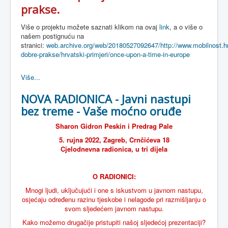
prakse.
Više o projektu možete saznati klikom na ovaj
link
, a o više o
našem postignuću na
stranici:
web.archive.org/web/20180527092647/http://www.mobilnost.hr/
dobre-prakse/hrvatski-primjeri/once-upon-a-time-in-europe
Više...
NOVA RADIONICA - Javni nastupi
bez treme - Vaše moćno oruđe
Sharon Gidron Peskin i Predrag Pale
5. rujna 2022, Zagreb, Crnčićeva 18
Cjelodnevna radionica, u tri dijela
O RADIONICI:
Mnogi ljudi, uključujući i one s iskustvom u javnom nastupu,
osjećaju određenu razinu tjeskobe i nelagode pri razmišljanju o
svom sljedećem javnom nastupu.
Kako možemo drugačije pristupiti našoj sljedećoj prezentaciji?