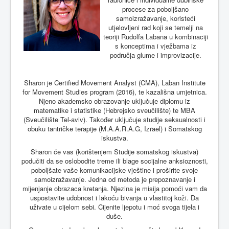
procese za poboljšano
samoizražavanje, koristeći
utjelovljeni rad koji se temelji na
teoriji Rudolfa Labana u kombinaciji
s konceptima i vježbama iz
područja glume i improvizacije.
Sharon je Certified Movement Analyst (CMA), Laban Institute
for Movement Studies program (2016), te kazališna umjetnica.
Njeno akademsko obrazovanje uključuje diplomu iz
matematike i statistike (Hebrejsko sveučilište) te MBA
(Sveučilište Tel-aviv). Također uključuje studije seksualnosti i
obuku tantričke terapije (M.A.A.R.A.G, Izrael) i Somatskog
iskustva.
Sharon će vas (korištenjem Studije somatskog iskustva)
podučiti da se oslobodite treme ili blage socijalne anksioznosti,
poboljšate vaše komunikacijske vještine i proširite svoje
samoizražavanje. Jedna od metoda je prepoznavanje i
mijenjanje obrazaca kretanja. Njezina je misija pomoći vam da
uspostavite udobnost i lakoću bivanja u vlastitoj koži. Da
uživate u cijelom sebi. Cijenite ljepotu i moć svoga tijela i
duše.