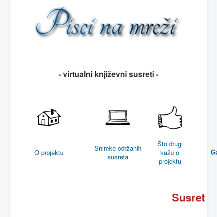
- virtualni književni susreti -
Što drugi
Snimke održanih
O projektu
kažu o
Ga
susreta
projektu
Susret