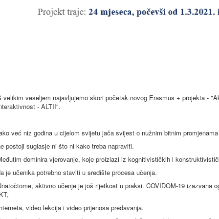
 velikim veseljem najavljujemo skori početak novog Erasmus + projekta - "A
nteraktivnost - ALTII".
ako već niz godina u cijelom svijetu jača svijest o nužnim bitnim promjena
e postoji suglasje ni što ni kako treba napraviti.
eđutim dominira vjerovanje, koje proizlazi iz kognitivističkih i konstruktivistič
a je učenika potrebno staviti u središte procesa učenja.
natočtome, aktivno učenje je još rijetkost u praksi. COVIDOM-19 izazvana og
KT,
nterneta, video lekcija i video prijenosa predavanja.