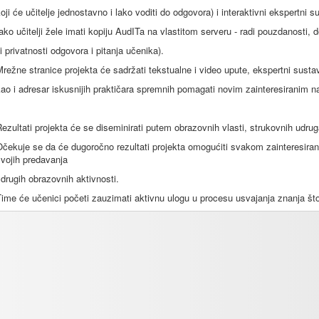
oji će učitelje jednostavno i lako voditi do odgovora) i interaktivni ekspertni s
ako učitelji žele imati kopiju AudITa na vlastitom serveru - radi pouzdanosti, 
li privatnosti odgovora i pitanja učenika).
režne stranice projekta će sadržati tekstualne i video upute, ekspertni susta
ao i adresar iskusnijih praktičara spremnih pomagati novim zainteresiranim n
ezultati projekta će se diseminirati putem obrazovnih vlasti, strukovnih udru
čekuje se da će dugoročno rezultati projekta omogućiti svakom zainteresiran
vojih predavanja
 drugih obrazovnih aktivnosti.
ime će učenici početi zauzimati aktivnu ulogu u procesu usvajanja znanja što