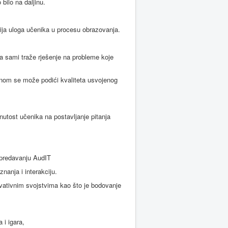
bilo na daljinu.
nija uloga učenika u procesu obrazovanja.
a sami traže rješenje na probleme koje
itnom se može podići kvaliteta usvojenog
utost učenika na postavljanje pitanja
a predavanju AudIT
nanja i interakciju.
novativnim svojstvima kao što je bodovanje
 i igara,