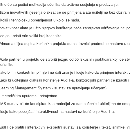
itno će se podići motivacija učenika da aktivno sudjeluju u predavanju.
izom inovativnih rješenja olakšat će se primjena alata učiteljima bez obzira n
koliš i tehnološku opremljenost u kojoj se nađu.
novativnost alata je i što njegovo korištenje neće zahtijevati održavanje niti pr
ad ga koristi vrlo veliki broj korisnika.
rimarna ciljna supina korisnika projekta su nastavnici predmetne nastave u 
kole partneri u projektu će stvoriti jezgru od 50 iskusnih praktičara koji će s
orisnike
ako bi im konkretnim primjerima dali znanje i ideje kako da primjene interaktivn
ako bi učiteljima olakšali korištenje AudIT-a, konzorcijski partneri će izraditi
(Learning Management System - sustav za upravljanje učenjem)
s metodičkim uputama i primjerima.
MS sustav bit će koncipiran kao materijal za samoučenje i učiteljima će omo
 ideje kako poboljšati interaktivnost na nastavi uz korištenje AudIT-a.
udIT će pratiti i interaktivni ekspertni sustavi za korištenje ( tekst, snimke, 