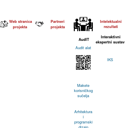
Web stranica
Partneri
Intelektualni
rezultati
projekta
projekta
Interaktivni
AudIT
ekspertni sustav
Audit alat
IKS
Makete
korisničkog
sučelja
Arhitektura
i
programski
dizajn