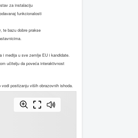
ustav za instalaciju
dodavanaj funkcionalosti
v, te bazu dobre prakse
astavnicima.
ga i medija u sve zemlje EU i kandidate.
om učitelju da poveća interaktivnost
 vodi postizanju viših obrazovnih ishoda.