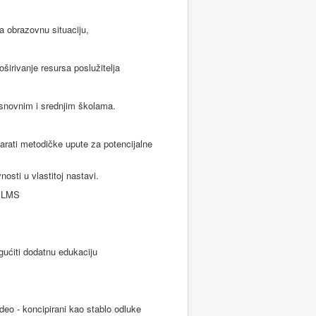
a obrazovnu situaciju,
oširivanje resursa poslužitelja
osnovnim i srednjim školama.
tvarati metodičke upute za potencijalne
osti u vlastitoj nastavi.
 i LMS
gućiti dodatnu edukaciju
video - koncipirani kao stablo odluke