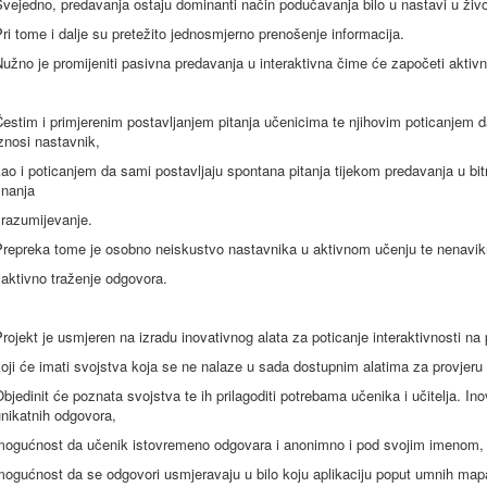
vejedno, predavanja ostaju dominanti način podučavanja bilo u nastavi u živo 
ri tome i dalje su pretežito jednosmjerno prenošenje informacija.
užno je promijeniti pasivna predavanja u interaktivna čime će započeti aktiv
estim i primjerenim postavljanjem pitanja učenicima te njihovim poticanjem d
znosi nastavnik,
ao i poticanjem da sami postavljaju spontana pitanja tijekom predavanja u b
znanja
 razumijevanje.
repreka tome je osobno neiskustvo nastavnika u aktivnom učenju te nenavikn
 aktivno traženje odgovora.
rojekt je usmjeren na izradu inovativnog alata za poticanje interaktivnosti n
oji će imati svojstva koja se ne nalaze u sada dostupnim alatima za provjeru z
bjedinit će poznata svojstva te ih prilagoditi potrebama učenika i učitelja. I
nikatnih odgovora,
mogućnost da učenik istovremeno odgovara i anonimno i pod svojim imenom,
ogućnost da se odgovori usmjeravaju u bilo koju aplikaciju poput umnih mapa