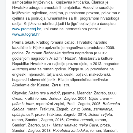
samostalna književnica i književna kritičarka. Članica je
Hrvatske udruge samostalnih umjetnika. Redovito surađuje
književnim ogledima, esejima, putopisnom prozom, prilozima o
djelima sa područja humanistike sa III. programom hrvatskoga
radija. Književnu rubriku „Ljudi i knjige“ objavljuje u časopisu
www.prometej.ba
, kolumne na internetskom portalu:
www.autograf.hr
Prema tekstu kratkog romana
Crnac
, Hrvatsko narodno
kazalište iz Rijeke uprizorilo je nagrađivanu predstavu 2009.
godine. Za roman
Božanska dječica
nagrađena je 2012.
godišnjom nagradom „Vladimir Nazor“, Ministarstva kulture
Republike Hrvatske za najbolje prozno djelo, a 2013. nagradom
Jutarnjeg lista
za roman godine. Knjige su joj prevođene na
engleski, njemački, talijanski, češki, poljski, makedonski,
bugarski i slovenski jezik. Bila je stipendistica berlinske
Akademie der Künste. Živi u Istri.
Objavila:
Nešto nije u redu?
, pjesme, Meandar, Zagreb, 2000;
Crnac
, kratki roman, Durieux, Zagreb, 2004;
Bijele vrane –
priče iz Istre
, reportažni zapisi, Profil, Zagreb, 2005;
Božanska
dječica
, roman, Fraktura, Zagreb, 2012;
Ushiti, zamjeranja,
opčinjenosti
, proze, Fraktura, Zagreb, 2014;
Bolest svijeta
,
roman, Sandorf, Zagreb, 2016;
Carstvo nemoći
, roman,
Sandorf, Zagreb, 2017;
Mrtav rukavac rijeke Save
, proze,
Sandorf, Zagreb, 2018;
Početnica za luđake
, roman, Sandorf,