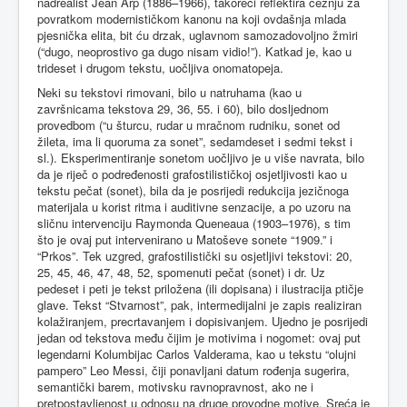
nadrealist Jean Arp (1886–1966), takoreći reflektira čežnju za
povratkom modernističkom kanonu na koji ovdašnja mlada
pjesnička elita, bit ću drzak, uglavnom samozadovoljno žmiri
(“dugo, neoprostivo ga dugo nisam vidio!”). Katkad je, kao u
trideset i drugom tekstu, uočljiva onomatopeja.
Neki su tekstovi rimovani, bilo u natruhama (kao u
završnicama tekstova 29, 36, 55. i 60), bilo dosljednom
provedbom (“u šturcu, rudar u mračnom rudniku, sonet od
žileta, ima li quoruma za sonet”, sedamdeset i sedmi tekst i
sl.). Eksperimentiranje sonetom uočljivo je u više navrata, bilo
da je riječ o podređenosti grafostilističkoj osjetljivosti kao u
tekstu pečat (sonet), bila da je posrijedi redukcija jezičnoga
materijala u korist ritma i auditivne senzacije, a po uzoru na
sličnu intervenciju Raymonda Queneaua (1903–1976), s tim
što je ovaj put intervenirano u Matoševe sonete “1909.” i
“Prkos”. Tek uzgred, grafostilistički su osjetljivi tekstovi: 20,
25, 45, 46, 47, 48, 52, spomenuti pečat (sonet) i dr. Uz
pedeset i peti je tekst priložena (ili dopisana) i ilustracija ptičje
glave. Tekst “Stvarnost”, pak, intermedijalni je zapis realiziran
kolažiranjem, precrtavanjem i dopisivanjem. Ujedno je posrijedi
jedan od tekstova među čijim je motivima i nogomet: ovaj put
legendarni Kolumbijac Carlos Valderama, kao u tekstu “olujni
pampero” Leo Messi, čiji ponavljani datum rođenja sugerira,
semantički barem, motivsku ravnopravnost, ako ne i
pretpostavljenost u odnosu na druge provodne motive. Sreća je