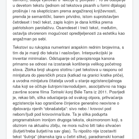
u devetom tekstu (jednom od tekstova pisanih u formi dijaloga)
proširuje i na skepticizam prema angažiranoj književnosti,
premda je semantički, barem prividno, istom suprotstavljen
četrdeset i treći tekst, zapis kojim je dana kritika prema
patriotskom parolaštvu. Osamdeset i treći tekst, međutim,
ostavlja otvorenom mogućnost opredijeljenosti za estetiku kao
angažman po sebi.
Tekstovi su rukopisa numerirani arapskim rednim brojevima, s
tim da je manji dio teksta i naslovljen. Interpunkcijski je
inventar minimalan. Odstupanje od pravopisnoga kanona
primarno se odnosi na izostanak korištenja velikog početnog
slova. Zbirka broji ukupno stotinu i pet tekstova u rasponu od
minijatura do pjesničkih proza (katkad na granici kratke priče),
a uvodna minijatura čitatelja uvodi u stanje egzistencijalnoga
ruba koji se očituje šutnjom/ravnodušjem, asocijativno na tragu
završne scene filma
Torinski konj
Béle Tarra iz 2011. Posrijedi
je, rekao bih, slika odustajanja od svakog otpora, prihvaćanja
egzistencije kao ograničene činjenice generalno neovisne o
djelovanju njenih “obnašatelja”: sivo nebo / krovovi pod
nebom/ljudi pod krovovima/šute. Ta je slika poduprta
programatskom ironijom drugoga teksta, oksimoronom koji, s
obzirom na aktualnu zbilju, ne mora nužno biti tako shvaćen
(šutjeti/treba šutjeti/na sav glas). Tu nipošto nije izostaviti
tekst “šutnja” (dramska igra u četiri slike), paradramski komad