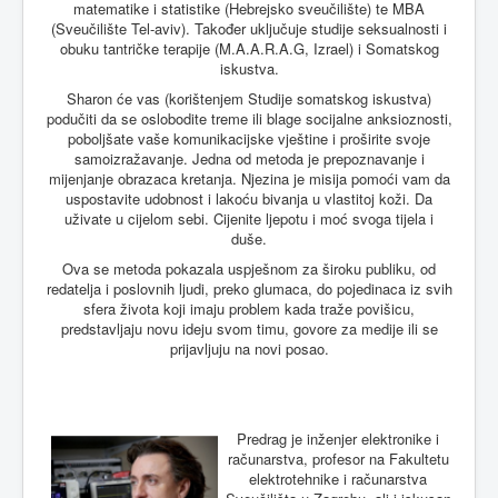
matematike i statistike (Hebrejsko sveučilište) te MBA
(Sveučilište Tel-aviv). Također uključuje studije seksualnosti i
obuku tantričke terapije (M.A.A.R.A.G, Izrael) i Somatskog
iskustva.
Sharon će vas (korištenjem Studije somatskog iskustva)
podučiti da se oslobodite treme ili blage socijalne anksioznosti,
poboljšate vaše komunikacijske vještine i proširite svoje
samoizražavanje. Jedna od metoda je prepoznavanje i
mijenjanje obrazaca kretanja. Njezina je misija pomoći vam da
uspostavite udobnost i lakoću bivanja u vlastitoj koži. Da
uživate u cijelom sebi. Cijenite ljepotu i moć svoga tijela i
duše.
Ova se metoda pokazala uspješnom za široku publiku, od
redatelja i poslovnih ljudi, preko glumaca, do pojedinaca iz svih
sfera života koji imaju problem kada traže povišicu,
predstavljaju novu ideju svom timu, govore za medije ili se
prijavljuju na novi posao.
Predrag je inženjer elektronike i
računarstva, profesor na Fakultetu
elektrotehnike i računarstva