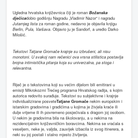
Ugledna hrvatska književnica čiji je roman
Božanska
dječica
dobio godišnju Nagradu „Vladimir Nazor“ i nagradu
Jutarnjeg lista
za roman godine, nedavno je objavila knjigu
Berlin, Pula, Varšava
. Objavio ju je Sandorf, a uredio Darko
Milošić.
Tekstovi Tatjane Gromače krajnje su izbrušeni, ali nisu
monotoni. U svakoj nam rečenici ova vrsna stilistica postavlja
brojna intimistička pitanja koja su univerzalna, pa stoga i
relevantna.
Riječ je o tekstovima koji su većim dijelom bili emitirani u
emisiji Mikrokozmi Trećeg programa Hrvatskog radija, s kojim
autorica redovito surađuje. Tekstovi su subjektivne i krajnje
individualizirane posvete
Tatjane Gromače
nekim europskim i
istarskim gradovima i gradićima u kojima je živjela kraće ili
dulje vrijeme ili ih povremeno posjećivala s dragom joj osobom.
U nekim je gradovima bila na školovanju, a u nekima na
rezidencijalnim književničkim boravcima. Nekima se vraćala s
veseljem, neke je, valjda, zauvijek izbacila iz svog itinerera, a
neki su joj postali i stalno mjesto življenja.