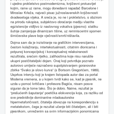
i ujedno prokletstvo postmodernizma, književni protusvijet
kojim, rame uz rame, mogu donedavni napadač Barcelone i
Miroslav Krleža, najveći pisac južnoslavenskih književnosti
dvadesetoga vijeka. A sreća je, no ne i prokletstvo, s obzirom
na prirodu rukopisa, subjektovo obraćanje mediju vlastite
egzistencije vidljivo iz naslovnog vokativa (pjesmo): statiku
šutnje zamjenjuje dinamizam tišine, uz reminiscentni spomen
šimićevske plave boje vječnosti/smrti/ništavila.
Dojma sam da je inzistiranje na grafičkim intervencijama,
čestom kolažiranju, intertekstualnosti, citatnim dionicama i
potpunoj koncepcijskoj i konceptualnoj relaksiranosti
rezultirala, srećom rijetko, zalihostima koje nisu narušile
ukupni postčitateljski dojam. Onaj koji potvrđuje poznato
autorovo umijeće naznačeno supotpisivanjem goranovske
zbirke “Svako je slovo kurva” (s Borisom Gregorićem, 1989).
Usprkos intervju koji je krajem listopada autor dao za portal
Moderna vremena, a u kojem tvrdi kako se, kad je pjesnik, ne
uzda u pomoć kritičara i profesora Bagića, nisam posve
siguran da je tome tako. Što je dobro. Naime, rezultat je
“prešućenih šaputanja” poetička elokvencija koja, za razliku od
sve predvidivije dominantne mladoautorske
hipermetaforičnosti, čitatelja obvezuje na korespondenciju s
metatekstom, čega je rezultat učenje biti čitateljem, ali i biti
pjesnikom, umreženim sa svim informacijskim ponornicama