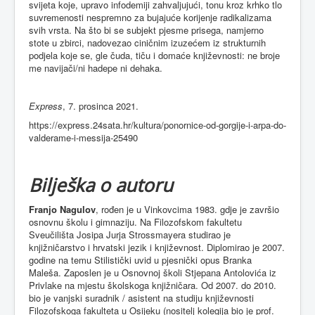
svijeta koje, upravo infodemiji zahvaljujući, tonu kroz krhko tlo
suvremenosti nespremno za bujajuće korijenje radikalizama
svih vrsta. Na što bi se subjekt pjesme prisega, namjerno
stote u zbirci, nadovezao ciničnim izuzećem iz strukturnih
podjela koje se, gle čuda, tiču i domaće književnosti: ne broje
me navijači/ni hadepe ni dehaka.
Express
, 7. prosinca 2021.
https://express.24sata.hr/kultura/ponornice-od-gorgije-i-arpa-do-
valderame-i-messija-25490
Bilješka o autoru
Franjo Nagulov
, rođen je u Vinkovcima 1983. gdje je završio
osnovnu školu i gimnaziju. Na Filozofskom fakultetu
Sveučilišta Josipa Jurja Strossmayera studirao je
knjižničarstvo i hrvatski jezik i književnost. Diplomirao je 2007.
godine na temu Stilistički uvid u pjesnički opus Branka
Maleša. Zaposlen je u Osnovnoj školi Stjepana Antolovića iz
Privlake na mjestu školskoga knjižničara. Od 2007. do 2010.
bio je vanjski suradnik / asistent na studiju književnosti
Filozofskoga fakulteta u Osijeku (nositelj kolegija bio je prof.