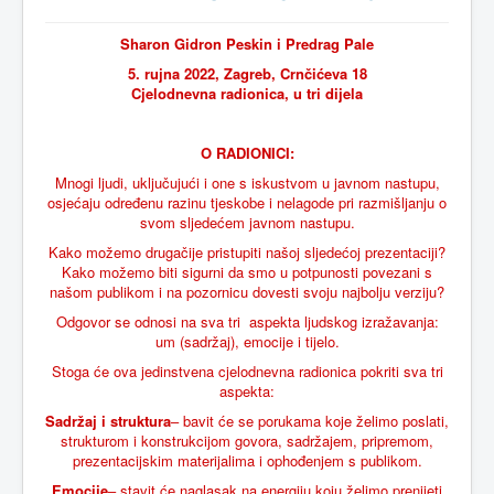
Sharon Gidron Peskin i Predrag Pale
5. rujna 2022, Zagreb, Crnčićeva 18
Cjelodnevna radionica, u tri dijela
O RADIONICI:
Mnogi ljudi, uključujući i one s iskustvom u javnom nastupu,
osjećaju određenu razinu tjeskobe i nelagode pri razmišljanju o
svom sljedećem javnom nastupu.
Kako možemo drugačije pristupiti našoj sljedećoj prezentaciji?
Kako možemo biti sigurni da smo u potpunosti povezani s
našom publikom i na pozornicu dovesti svoju najbolju verziju?
Odgovor se odnosi na sva tri aspekta ljudskog izražavanja:
um (sadržaj), emocije i tijelo.
Stoga će ova jedinstvena cjelodnevna radionica pokriti sva tri
aspekta:
Sadržaj i struktura
– bavit će se porukama koje želimo poslati,
strukturom i konstrukcijom govora, sadržajem, pripremom,
prezentacijskim materijalima i ophođenjem s publikom.
Emocije
– stavit će naglasak na energiju koju želimo prenijeti