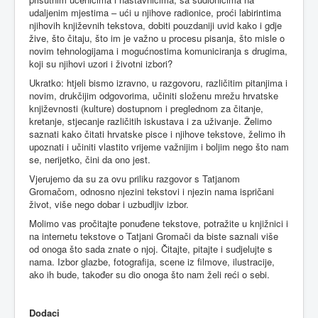
udaljenim mjestima – ući u njihove radionice, proći labirintima
njihovih književnih tekstova, dobiti pouzdaniji uvid kako i gdje
žive, što čitaju, što im je važno u procesu pisanja, što misle o
novim tehnologijama i mogućnostima komuniciranja s drugima,
koji su njihovi uzori i životni izbori?
Ukratko: htjeli bismo izravno, u razgovoru, različitim pitanjima i
novim, drukčijim odgovorima, učiniti složenu mrežu hrvatske
književnosti (kulture) dostupnom i preglednom za čitanje,
kretanje, stjecanje različitih iskustava i za uživanje. Želimo
saznati kako čitati hrvatske pisce i njihove tekstove, želimo ih
upoznati i učiniti vlastito vrijeme važnijim i boljim nego što nam
se, nerijetko, čini da ono jest.
Vjerujemo da su za ovu priliku razgovor s Tatjanom
Gromačom, odnosno njezini tekstovi i njezin nama ispričani
život, više nego dobar i uzbudljiv izbor.
Molimo vas pročitajte ponuđene tekstove, potražite u knjižnici i
na internetu tekstove o Tatjani Gromači da biste saznali više
od onoga što sada znate o njoj. Čitajte, pitajte i sudjelujte s
nama. Izbor glazbe, fotografija, scene iz filmove, ilustracije,
ako ih bude, također su dio onoga što nam želi reći o sebi.
Dodaci