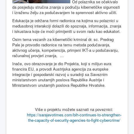
Od polaznika se očekivalo
da posjeduju stručna znanja u području kibernetičke sigurnosti
i izraženu želju za podučavanjem te spremnost aktivno učiti.
Edukacija je održana formi radionica na kojima su polaznici u
međusobnoj interakciji dolazili do spoznaja, informacija, znanja
i iskustava koje će moći primijeniti u svom radu kao edukatori.
Osim tema vezanih za kibernetički kriminal dr. sc. Predrag
Pale je provodio radionice na temu metoda podučavanja,
aktivnog učenja, kompetencija, primjeni IKT-a u podučavanju,
računalnoj provjeri znanja, …
Inače, ovo obrazovanje je dio Projekta, koji s milijun eura
financira EU, a provodi Austrijska agencija za europske
integracije i gospodarski razvoj u suradnji sa Saveznim
ministarstvom unutarnjih poslova Republike Austrije i
Ministarstvom unutarnjih poslova Republike Hrvatske.
Više o projektu možete saznati na poveznici:
https://sarajevotimes.com/bih-continues-to-strengthen-
the-capacity-of-security-agencies-to-fight-cybercrime/