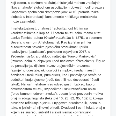
koji bismo, s obzirom na šutnju historijski mahom značajnih
likova, također slobodnom asocijacijom dovesti mogli u vezu s
Cageovom epohalnom “kompozicijom” 4’33’’, premda tolika
sloboda u interpretaciji konzumente kritičkoga metateksta
može zasmetati.
Intertekstualnost, citatnost i autocitatnost bitnim su
karakteristikama rukopisa. U petom tekstu tako imamo citat
Janka Tomića, autora
Hrvatske stilistike
iz 1875., u sedmom
Severa, u osmom Aristofana i sl. Kao izvrstan primjer
autocitatnosti navodim pjesničku prozu/kratku priču
naslovljenu “paralalam”, prethodno objavljenu 2017. u
Večernjem listu
, a u sklopu natječaja “Ranko Marinković”
(izvorno, dakako, objavljenu pod naslovom “Paralalam”). Figure
su ponavljanja, dijelom izuzev u pjesničkim prozama,
razmjerno učestale, uključujući i simploku (sedamnaesti i
šezdeset i treći tekst, primjerice), kao i ponavljanje strofe na
početku i kraju pjesme (treći, šesti ili npr. devedeset i šesti
tekst). Nanosi metafore nisu odveć gusti. Katkad, kao u
devetnaestom tekstu, svjedočimo i sinkretističkom opisu
(“pred tamnom odorom zvuka”). Jedan je od provodnih motiva
onaj mladoga lingvista (tekstovi 10, 23, 82, 95, 102) iz kojega
proizlaze refleksije o jeziku i njegovim prirodama ili, jednako
tako, o jezicima i njihovoj prirodi. Dvadeset i osmi tekst, onaj u
kojem se susreću subjekt i slavni njemačko-francuski