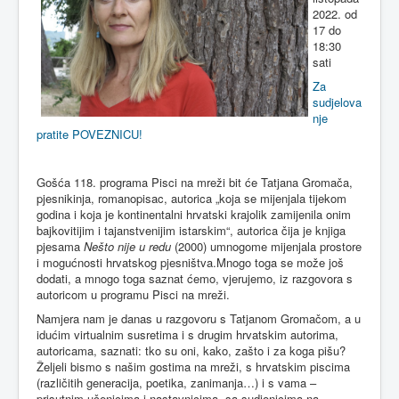
2022. od
17 do
18:30
sati
Za
sudjelova
nje
pratite POVEZNICU!
Gošća 118. programa Pisci na mreži bit će Tatjana Gromača,
pjesnikinja, romanopisac, autorica „koja se mijenjala tijekom
godina i koja je kontinentalni hrvatski krajolik zamijenila onim
bajkovitijim i tajanstvenijim istarskim“, autorica čija je knjiga
pjesama
Nešto nije u redu
(2000) umnogome mijenjala prostore
i mogućnosti hrvatskog pjesništva.Mnogo toga se može još
dodati, a mnogo toga saznat ćemo, vjerujemo, iz razgovora s
autoricom u programu Pisci na mreži.
Namjera nam je danas u razgovoru s Tatjanom Gromačom, a u
idućim virtualnim susretima i s drugim hrvatskim autorima,
autoricama, saznati: tko su oni, kako, zašto i za koga pišu?
Željeli bismo s našim gostima na mreži, s hrvatskim piscima
(različitih generacija, poetika, zanimanja…) i s vama –
prisutnim učenicima i nastavnicima, sa sudionicima na