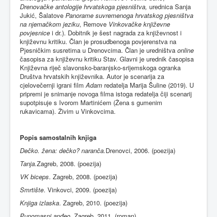
Drenovačke antologije hrvatskoga pjesništva,
urednica Sanja
Jukić, Šalatove
Panorame suvremenoga hrvatskog pjesništva
na njemačkom jeziku
, Remove
Vinkovačke književne
povjesnice
i dr.). Dobitnik je šest nagrada za književnost i
književnu kritiku. Član je prosudbenoga povjerenstva na
Pjesničkim susretima u Drenovcima. Član je uredništva
online
časopisa za književnu kritiku Stav. Glavni je urednik časopisa
Književna riječ slavonsko-baranjsko-srijemskoga ogranka
Društva hrvatskih književnika. Autor je scenarija za
cjelovečernji igrani film
Adam
redatelja Marija Šuline (2019). U
pripremi je snimanje novoga filma istoga redatelja čiji scenarij
supotpisuje s Ivorom Martinićem (Žena s gumenim
rukavicama). Živim u Vinkovcima.
Popis samostalnih knjiga
Dečko. žena: dečko? naranča.
Drenovci, 2006. (poezija)
Tanja.
Zagreb, 2008. (poezija)
VK biceps
. Zagreb, 2008. (poezija)
Smrtište
. Vinkovci, 2009. (poezija)
Knjiga izlaska
. Zagreb, 2010. (poezija)
Punomasni anđeo
. Zagreb, 2011. (roman)