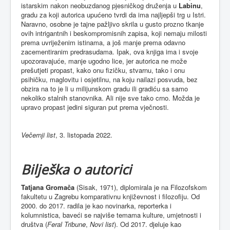
istarskim nakon neobuzdanog pjesničkog druženja u
Labinu
,
gradu za koji autorica upućeno tvrdi da ima najljepši trg u Istri.
Naravno, osobne je tajne pažljivo skrila u gusto prozno tkanje
ovih intrigantnih i beskompromisnih zapisa, koji nemaju milosti
prema uvriježenim istinama, a još manje prema odavno
zacementiranim predrasudama. Ipak, ova knjiga ima i svoje
upozoravajuće, manje ugodno lice, jer autorica ne može
prešutjeti propast, kako onu fizičku, stvarnu, tako i onu
psihičku, maglovitu i osjetilnu, na koju nailazi posvuda, bez
obzira na to je li u milijunskom gradu ili gradiću sa samo
nekoliko stalnih stanovnika. Ali nije sve tako crno. Možda je
upravo propast jedini siguran put prema vječnosti.
Večernji list
, 3. listopada 2022.
Bilješka o autorici
Tatjana Gromača
(Sisak, 1971), diplomirala je na Filozofskom
fakultetu u Zagrebu komparativnu književnost i filozofiju. Od
2000. do 2017. radila je kao novinarka, reporterka i
kolumnistica, baveći se najviše temama kulture, umjetnosti i
društva (
Feral Tribune
,
Novi list
). Od 2017. djeluje kao