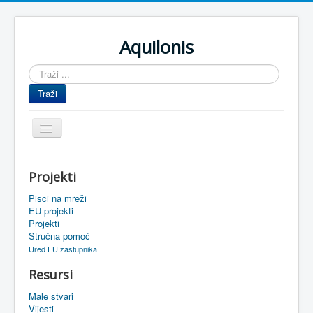
Aquilonis
Traži
...
Traži
Prikaz/Sakrivanje
navigacije
Naslovnica
Projekti
Upravljanje znanjem
Pisci na mreži
Obrazovanje
EU projekti
Projekti
Upravljanje projektima
Stručna pomoć
Ured EU zastupnika
Događaji
Resursi
Oaza
Male stvari
Sistemski alati
Vijesti