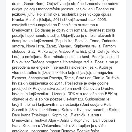
dr. sc. Goran Rem). Objavljivao je stručne i znanstvene radove
(vidjeti prilog) i monografsku jedinicu naslovljenu Recepti za
jezikovu juhu: Polistilistička raščlamba pjesničkoga opusa
Branka Maleša (Osijek, 2011).U književnost ulazi 2005.
osvojivši treću nagradu na Pjesničkim susretima u
Drenovcima. Do danas je objavio tri romana, dvanaest zbirki
poezije i spomenutu studiju. Objavljivao je u nizu relevantnih
časopisa za književnost (Republika, Poezija, Tema, Zadarska
smotra, Nova Istra, Zarez, Vijenac, Književna revija, Fantom
slobode, Stav, Artikulacije, Vrabec Anarhist, OKF Cetinje, Kolo
i dr.), u emisijama Šest minuta poezije u šest, Poezija naglas i
Bibliovizor Trećega programa Hrvatskoga radija. Poezija mu je
prevođena na engleski, njemački i slovenski jezik. Autor je
više od stotinu književnih kritika koje objavljuje u magazinu
Express, časopisima Poezija, Tema, Stav i dr. Član je Društva
hrvatskih književnika od 2011. Posljednje je dvije godine
predsjednik Povjerenstva za prijem novih članova u Društvo
hrvatskih književnika. U izdanju DPKM-a (današnjega BEK-a)
objavio je dvije zbirke poezije u e-formatu. Sudionikom je
brojnih tribina i književnih manifestacija (Dani eseja u Puli,
Susreti književnih kritičara u Đakovu, Kvirinovi susreti u Sisku,
Dani Ivana Trnskoga u Koprivnici, Pjesnički susreti u
Drenovcima, festival Alpe – Adria u Koprivnici, Dani Josipa i
Ivana Kozarca u Vinkovcima i dr.). Zastupljen je u više
antologija i panorama (poput Remove
Poetike buke
,