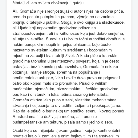
čitatelji diljem svijeta obožavaju i gutaju.
Ali, Gromača nije srednjostrujaški autor i njezina osobna priča,
premda posuta putopisnim prahom, vjerojatno ne zanima
brojniju čitateljsku publiku. Stoga je ovo knjiga za
sladokusce
,
ali i ljude koji nepoznatim gradovima prilaze sa
strahopoštovanjem, ali i s kritičnošću koja jest dobronamjerna,
ali nije uvlakačka. Surovi su i ubojito točni autoričini obračuni s
nekim europskim neupitnim prijestolnicama, koje često
nazivamo svjetskim kulturnim središtima i bogomdanim
mjestima za bolji i kvalitetniji život. A kada piše o istarskim
gradićima utonulim u preintenzivnu povijest, koja ih je često
ostavljala bez iskonskog stanovništva, Gromača je nekako
obzirnija i manje stroga, spremna na popuštanje i
sentimentalne ustupke, iako i ovdje čuva pravo na prigovor i
oštro oko kojem malo što promakne. Pišući o velikim
mađarskim, njemačkim, nizozemskim ili češkim gradovima,
baš kao i o istarskim lokalitetima snažnog intenziteta,
Gromača otkriva jako puno o sebi, vlastitim mehanizmima
stvaranja i osjećanja te o vlastitim željama i preokupacijama.
Kao da je pišući o berlinskoj umjetničkoj sceni, likovnoj ponudi
Amsterdama ili o doživljaju moćne, ali i oronule
budimpeštanske arhitekture, pisala samo i jedino o sebi.
Osobi koja se mijenjala tijekom godina i koja je kontinentalni
hrvatski krajolik zamijenila onim bajkovitijim i tajanstvenijim