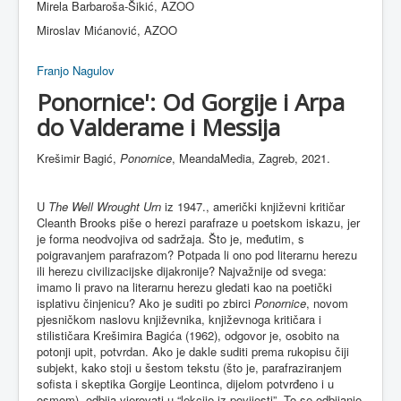
Mirela Barbaroša-Šikić, AZOO
Miroslav Mićanović, AZOO
Franjo Nagulov
Ponornice': Od Gorgije i Arpa
do Valderame i Messija
Krešimir Bagić,
Ponornice
, MeandaMedia, Zagreb, 2021.
U
The Well Wrought Urn
iz 1947., američki književni kritičar
Cleanth Brooks piše o herezi parafraze u poetskom iskazu, jer
je forma neodvojiva od sadržaja. Što je, međutim, s
poigravanjem parafrazom? Potpada li ono pod literarnu herezu
ili herezu civilizacijske dijakronije? Najvažnije od svega:
imamo li pravo na literarnu herezu gledati kao na poetički
isplativu činjenicu? Ako je suditi po zbirci
Ponornice
, novom
pjesničkom naslovu književnika, književnoga kritičara i
stilističara Krešimira Bagića (1962), odgovor je, osobito na
potonji upit, potvrdan. Ako je dakle suditi prema rukopisu čiji
subjekt, kako stoji u šestom tekstu (što je, parafraziranjem
sofista i skeptika Gorgije Leontinca, dijelom potvrđeno i u
osmom), odbija vjerovati u “lekcije iz povijesti”. To se odbijanje