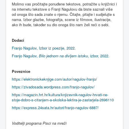
Molimo vas pročitajte ponuđene tekstove, potražite u knjižnici i
na internetu tekstove o Franji Nagulovu da biste saznali više
od onoga što sada znate o njemu. Čitajte, pitajte i sudjelujte s
nama. Izbor glazbe, fotografija, scene iz filmove, ilustracije,
ako ih bude, također su dio onoga što nam želi reći o sebi.
Dodaci
Franjo Nagulov, Izbor iz poezije, 2022.
Franjo Nagulov,
Bilo jednom na divljem istoku
, izbor, 2022.
Poveznice
https://elektronickeknjige.com/autor/nagulov-franjo
/
https://zivadosada.wordpress.com/franjo-nagulov/
https://magazin.hrt.hr/kultura/knjizevnik-nagulov-hrvati-ne-
stoje-dobro-s-citanjem-a-skolska-lektira-je-zastarjela-2696110
https://express.24sata.hr/autori/franjo-nagulov-6887/
Voditelji programa Pisci na mreži