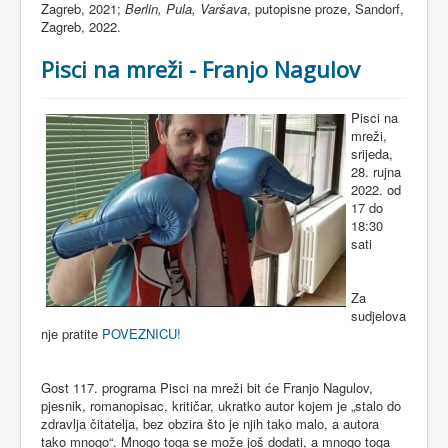
Zagreb, 2021;
Berlin, Pula, Varšava
, putopisne proze, Sandorf,
Zagreb, 2022.
Pisci na mreži - Franjo Nagulov
Pisci na
mreži,
srijeda,
28. rujna
2022. od
17 do
18:30
sati
Za
sudjelova
nje pratite
POVEZNICU!
Gost 117. programa Pisci na mreži bit će Franjo Nagulov,
pjesnik, romanopisac, kritičar, ukratko autor kojem je „stalo do
zdravlja čitatelja, bez obzira što je njih tako malo, a autora
tako mnogo“. Mnogo toga se može još dodati, a mnogo toga