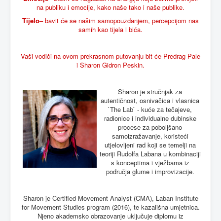
na publiku i emocije, kako naše tako i naše publike.
Tijelo
– bavit će se našim samopouzdanjem, percepcijom nas
samih kao tijela i bića.
Vaši vodiči na ovom prekrasnom putovanju bit će Predrag Pale
i Sharon Gidron Peskin.
Sharon je stručnjak za
autentičnost, osnivačica i vlasnica
`The Lab` - kuće za tečajeve,
radionice i individualne dubinske
procese za poboljšano
samoizražavanje, koristeći
utjelovljeni rad koji se temelji na
teoriji Rudolfa Labana u kombinaciji
s konceptima i vježbama iz
područja glume i improvizacije.
Sharon je Certified Movement Analyst (CMA), Laban Institute
for Movement Studies program (2016), te kazališna umjetnica.
Njeno akademsko obrazovanje uključuje diplomu iz