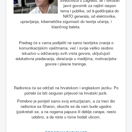
Sveučilišta u Zagrebu, ali i iskusan
javni govornik za najširi raspon
tema i publike, od 9-godišnjaka do
NATO generala, od elektronike,
upravljanja, kibernetičke sigurnosti do teorija učenja, i
klasičnog baleta.
Predrag će s vama podijeliti ne samo teorijska znanja o
komunikacijskim vještinama, već i svoje veliko osobno
iskustvo u održavanju svih vrsta govora, uključujući
edukativna predavanja, obraćanje u medijima, motivacijske
govore i plesne treninge.
Radionica će se održati na hrvatskom i engleskom jeziku. Po
potrebi će biti osiguran prijevod na hrvatski jezik.
Potrebno je ponijeti samo svoj entuzijazam, a za treci dio
radionice sa Sharon, obucite se da vam bude ugodno
(p)okretati se, a na nogama papuce ili deblje carape, nesto
udobno, a da niste u tome hodali ulicom.