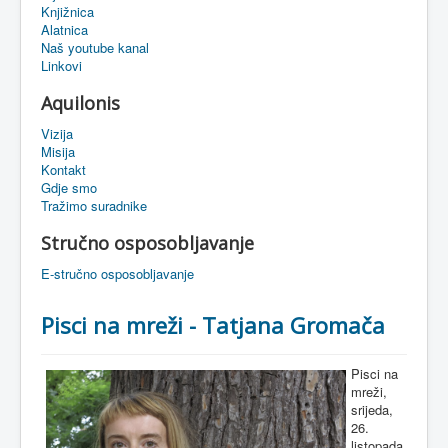
Knjižnica
eMapa
Alatnica
Naš youtube kanal
Linkovi
Aquilonis
Vizija
Misija
Kontakt
Gdje smo
Tražimo suradnike
Stručno osposobljavanje
E-stručno osposobljavanje
Pisci na mreži - Tatjana Gromača
Pisci na
mreži,
srijeda,
26.
listopada