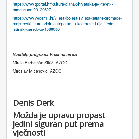
https://www.tportal.hr/kultura/clanak/hrvatska-je-i-teret-i-
nadahnuce-20130627
https://www.vecernji.hr/vijesti/bolest-svijeta-tatjane-gromace-
majstorski-je-autoricin-autoportret-u-kojem-se-krije-i-jedan-
istinski-paradoks-1088086
Voditelji programa Pisci na mreži
Mirela Barbaroša-Šikić, AZOO
Miroslav Mićanović, AZOO
Denis Derk
Možda je upravo propast
jedini siguran put prema
vječnosti