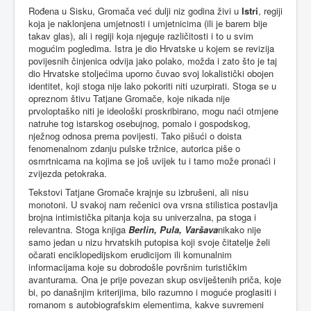
Rođena u Sisku, Gromača već dulji niz godina živi u
Istri
, regiji
koja je naklonjena umjetnosti i umjetnicima (ili je barem bije
takav glas), ali i regiji koja njeguje različitosti i to u svim
mogućim pogledima. Istra je dio Hrvatske u kojem se revizija
povijesnih činjenica odvija jako polako, možda i zato što je taj
dio Hrvatske stoljećima uporno čuvao svoj lokalistički obojen
identitet, koji stoga nije lako pokoriti niti uzurpirati. Stoga se u
opreznom štivu Tatjane Gromače, koje nikada nije
prvoloptaško niti je ideološki proskribirano, mogu naći otmjene
natruhe tog istarskog osebujnog, pomalo i gospodskog,
nježnog odnosa prema povijesti. Tako pišući o doista
fenomenalnom zdanju pulske tržnice, autorica piše o
osmrtnicama na kojima se još uvijek tu i tamo može pronaći i
zvijezda petokraka.
Tekstovi Tatjane Gromače krajnje su izbrušeni, ali nisu
monotoni. U svakoj nam rečenici ova vrsna stilistica postavlja
brojna intimistička pitanja koja su univerzalna, pa stoga i
relevantna. Stoga knjiga
Berlin, Pula, Varšava
nikako nije
samo jedan u nizu hrvatskih putopisa koji svoje čitatelje želi
očarati enciklopedijskom erudicijom ili komunalnim
informacijama koje su dobrodošle površnim turističkim
avanturama. Ona je prije povezan skup osviještenih priča, koje
bi, po današnjim kriterijima, bilo razumno i moguće proglasiti i
romanom s autobiografskim elementima, kakve suvremeni