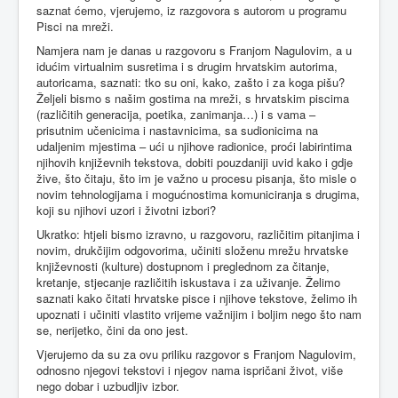
saznat ćemo, vjerujemo, iz razgovora s autorom u programu
Pisci na mreži.
Namjera nam je danas u razgovoru s Franjom Nagulovim, a u
idućim virtualnim susretima i s drugim hrvatskim autorima,
autoricama, saznati: tko su oni, kako, zašto i za koga pišu?
Željeli bismo s našim gostima na mreži, s hrvatskim piscima
(različitih generacija, poetika, zanimanja…) i s vama –
prisutnim učenicima i nastavnicima, sa sudionicima na
udaljenim mjestima – ući u njihove radionice, proći labirintima
njihovih književnih tekstova, dobiti pouzdaniji uvid kako i gdje
žive, što čitaju, što im je važno u procesu pisanja, što misle o
novim tehnologijama i mogućnostima komuniciranja s drugima,
koji su njihovi uzori i životni izbori?
Ukratko: htjeli bismo izravno, u razgovoru, različitim pitanjima i
novim, drukčijim odgovorima, učiniti složenu mrežu hrvatske
književnosti (kulture) dostupnom i preglednom za čitanje,
kretanje, stjecanje različitih iskustava i za uživanje. Želimo
saznati kako čitati hrvatske pisce i njihove tekstove, želimo ih
upoznati i učiniti vlastito vrijeme važnijim i boljim nego što nam
se, nerijetko, čini da ono jest.
Vjerujemo da su za ovu priliku razgovor s Franjom Nagulovim,
odnosno njegovi tekstovi i njegov nama ispričani život, više
nego dobar i uzbudljiv izbor.