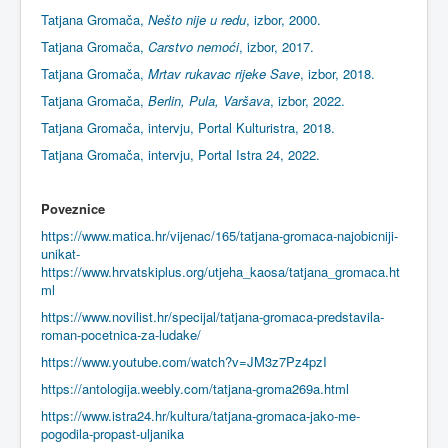
Tatjana Gromača,
Nešto nije u redu
, izbor, 2000.
Tatjana Gromača,
Carstvo nemoći
, izbor, 2017.
Tatjana Gromača,
Mrtav rukavac rijeke Save
, izbor, 2018.
Tatjana Gromača,
Berlin, Pula, Varšava
, izbor, 2022.
Tatjana Gromača, intervju, Portal Kulturistra, 2018.
Tatjana Gromača, intervju, Portal Istra 24, 2022.
Poveznice
https://www.matica.hr/vijenac/165/tatjana-gromaca-najobicniji-
unikat-
https://www.hrvatskiplus.org/utjeha_kaosa/tatjana_gromaca.ht
ml
https://www.novilist.hr/specijal/tatjana-gromaca-predstavila-
roman-pocetnica-za-ludake/
https://www.youtube.com/watch?v=JM3z7Pz4pzI
https://antologija.weebly.com/tatjana-groma269a.html
https://www.istra24.hr/kultura/tatjana-gromaca-jako-me-
pogodila-propast-uljanika