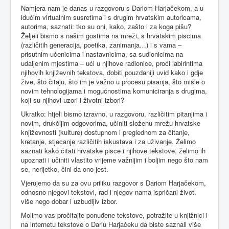
Namjera nam je danas u razgovoru s Dariom Harjačekom, a u
idućim virtualnim susretima i s drugim hrvatskim autoricama,
autorima, saznati: tko su oni, kako, zašto i za koga pišu?
Željeli bismo s našim gostima na mreži, s hrvatskim piscima
(različitih generacija, poetika, zanimanja…) i s vama –
prisutnim učenicima i nastavnicima, sa sudionicima na
udaljenim mjestima – ući u njihove radionice, proći labirintima
njihovih književnih tekstova, dobiti pouzdaniji uvid kako i gdje
žive, što čitaju, što im je važno u procesu pisanja, što misle o
novim tehnologijama i mogućnostima komuniciranja s drugima,
koji su njihovi uzori i životni izbori?
Ukratko: htjeli bismo izravno, u razgovoru, različitim pitanjima i
novim, drukčijim odgovorima, učiniti složenu mrežu hrvatske
književnosti (kulture) dostupnom i preglednom za čitanje,
kretanje, stjecanje različitih iskustava i za uživanje. Želimo
saznati kako čitati hrvatske pisce i njihove tekstove, želimo ih
upoznati i učiniti vlastito vrijeme važnijim i boljim nego što nam
se, nerijetko, čini da ono jest.
Vjerujemo da su za ovu priliku razgovor s Dariom Harjačekom,
odnosno njegovi tekstovi, rad i njegov nama ispričani život,
više nego dobar i uzbudljiv izbor.
Molimo vas pročitajte ponuđene tekstove, potražite u knjižnici i
na internetu tekstove o Dariu Harjačeku da biste saznali više