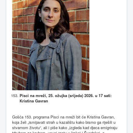
Pisci na mreži, 25. ožujka (srijeda) 2026. u 17 sati:
Kristina Gavran
Gošća 153. programa Pisci na mreži bit će Kristina Gavran,
koja želi „ismijavati strah u kazalištu kako bismo ga riješili u
stvarnom životu“, ali i piše kako „izgleda kad djeca emigriraju
trbuhom za kruhom, unuci rastu u Irskoj i Švedskoj, a