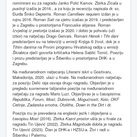
nominirani su za nagradu Janko Polić Kamov. Zbirka
Zrcala u
pustinji
izašla je 2016., a za koju je recenziju napisala dr. sc.
Đurđa Šinko Depierris. Roman
Camilleev requiem
izdan je u
rujnu 2016. Roman
Sati na vjetru
izašao je 2019. i predstavljen
je u Zagrebu u prostorijama Francuske alijanse. Roman
Izvještaj iz pretorija
izašao je 2020. i dobio je pohvalu (uži
izbor) na natječaju Drago Gervais. Romani
Henok
i
Tihi dani
predstavljeni su na televiziji u emisiji Knjiga ili život, dok je o
Tihim danima
na Prvom programu Hrvatskog radija u emisiji
Škrabica riječi
govorila kritičarka Helena Sablić Tomić. Poeziju
i prozu predstavljao je u Šibeniku u prostorijama DHK- a u
Zagrebu.
Na međunarodnom natjecanju Literarni iskri u Gostivaru,
Makedonija, 2020. ulazi u finale. Na međunarodnom natječaju
za poeziju Delić raja osvaja drugu nagradu. Objavljen je u
pregledu suvremene talijanske poezije na međunarodnom
natječaju za nagradu Mario Luzi. Objavljivao je u časopisima:
Republika
,
Forum
,
Most
,
Dubrovnik
,
Mogućnosti
,
Kolo
,
OKF
Cetinje
,
Zadarska smotra
,
Otoliths
,
Down in the Dirt
i dr.
Poezija mu je prevedena na engleski jezik i objavljena u
časopisu
Most
(2016). Zbirka
Kasni prostor
ušla je u finale za
nagradu Tin Ujević (2022). Zbirka
Magnitude
dobila je nagradu
Tin Ujević (2023). Član je DHK-a i HZSU-a. Živi i radi u
Šibeniku i Palermu.