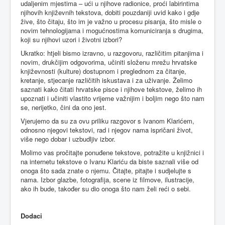
udaljenim mjestima – ući u njihove radionice, proći labirintima
njihovih književnih tekstova, dobiti pouzdaniji uvid kako i gdje
žive, što čitaju, što im je važno u procesu pisanja, što misle o
novim tehnologijama i mogućnostima komuniciranja s drugima,
koji su njihovi uzori i životni izbori?
Ukratko: htjeli bismo izravno, u razgovoru, različitim pitanjima i
novim, drukčijim odgovorima, učiniti složenu mrežu hrvatske
književnosti (kulture) dostupnom i preglednom za čitanje,
kretanje, stjecanje različitih iskustava i za uživanje. Želimo
saznati kako čitati hrvatske pisce i njihove tekstove, želimo ih
upoznati i učiniti vlastito vrijeme važnijim i boljim nego što nam
se, nerijetko, čini da ono jest.
Vjerujemo da su za ovu priliku razgovor s Ivanom Klarićem,
odnosno njegovi tekstovi, rad i njegov nama ispričani život,
više nego dobar i uzbudljiv izbor.
Molimo vas pročitajte ponuđene tekstove, potražite u knjižnici i
na internetu tekstove o Ivanu Klariću da biste saznali više od
onoga što sada znate o njemu. Čitajte, pitajte i sudjelujte s
nama. Izbor glazbe, fotografija, scene iz filmove, ilustracije,
ako ih bude, također su dio onoga što nam želi reći o sebi.
Dodaci