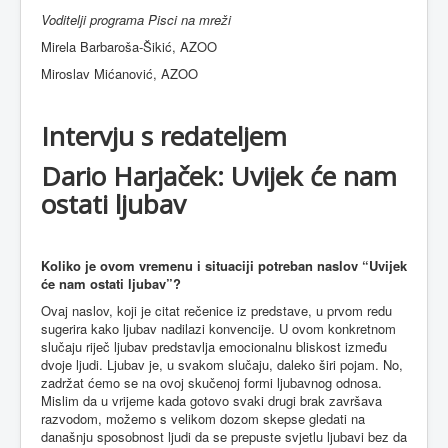
Voditelji programa Pisci na mreži
Mirela Barbaroša-Šikić, AZOO
Miroslav Mićanović, AZOO
Intervju s redateljem
Dario Harjaček
:
Uvijek će nam
ostati ljubav
Koliko je ovom vremenu i situaciji potreban naslov “Uvijek
će nam ostati ljubav”?
Ovaj naslov, koji je citat rečenice iz predstave, u prvom redu
sugerira kako ljubav nadilazi konvencije. U ovom konkretnom
slučaju riječ ljubav predstavlja emocionalnu bliskost između
dvoje ljudi. Ljubav je, u svakom slučaju, daleko širi pojam. No,
zadržat ćemo se na ovoj skučenoj formi ljubavnog odnosa.
Mislim da u vrijeme kada gotovo svaki drugi brak završava
razvodom, možemo s velikom dozom skepse gledati na
današnju sposobnost ljudi da se prepuste svjetlu ljubavi bez da