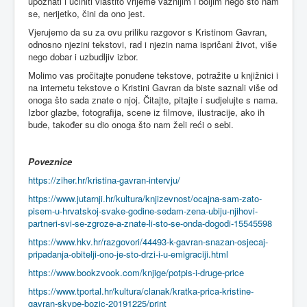
upoznati i učiniti vlastito vrijeme važnijim i boljim nego što nam
se, nerijetko, čini da ono jest.
Vjerujemo da su za ovu priliku razgovor s Kristinom Gavran,
odnosno njezini tekstovi, rad i njezin nama ispričani život, više
nego dobar i uzbudljiv izbor.
Molimo vas pročitajte ponuđene tekstove, potražite u knjižnici i
na internetu tekstove o Kristini Gavran da biste saznali više od
onoga što sada znate o njoj. Čitajte, pitajte i sudjelujte s nama.
Izbor glazbe, fotografija, scene iz filmove, ilustracije, ako ih
bude, također su dio onoga što nam želi reći o sebi.
Poveznice
https://ziher.hr/kristina-gavran-intervju/
https://www.jutarnji.hr/kultura/knjizevnost/ocajna-sam-zato-
pisem-u-hrvatskoj-svake-godine-sedam-zena-ubiju-njihovi-
partneri-svi-se-zgroze-a-znate-li-sto-se-onda-dogodi-15545598
https://www.hkv.hr/razgovori/44493-k-gavran-snazan-osjecaj-
pripadanja-obitelji-ono-je-sto-drzi-i-u-emigraciji.html
https://www.bookzvook.com/knjige/potpis-i-druge-price
https://www.tportal.hr/kultura/clanak/kratka-prica-kristine-
gavran-skype-bozic-20191225/print