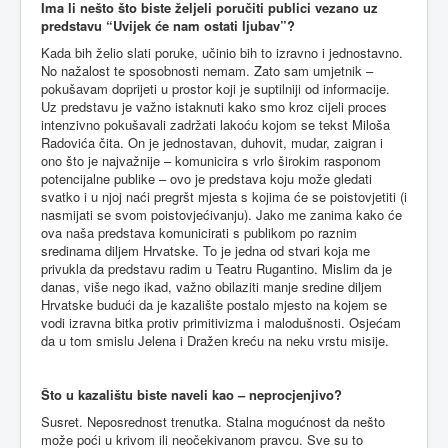
Ima li nešto što biste željeli poručiti publici vezano uz
predstavu “Uvijek će nam ostati ljubav”?
Kada bih želio slati poruke, učinio bih to izravno i jednostavno.
No nažalost te sposobnosti nemam. Zato sam umjetnik –
pokušavam doprijeti u prostor koji je suptilniji od informacije.
Uz predstavu je važno istaknuti kako smo kroz cijeli proces
intenzivno pokušavali zadržati lakoću kojom se tekst Miloša
Radovića čita. On je jednostavan, duhovit, mudar, zaigran i
ono što je najvažnije – komunicira s vrlo širokim rasponom
potencijalne publike – ovo je predstava koju može gledati
svatko i u njoj naći pregršt mjesta s kojima će se poistovjetiti (i
nasmijati se svom poistovjećivanju). Jako me zanima kako će
ova naša predstava komunicirati s publikom po raznim
sredinama diljem Hrvatske. To je jedna od stvari koja me
privukla da predstavu radim u Teatru Rugantino. Mislim da je
danas, više nego ikad, važno obilaziti manje sredine diljem
Hrvatske budući da je kazalište postalo mjesto na kojem se
vodi izravna bitka protiv primitivizma i malodušnosti. Osjećam
da u tom smislu Jelena i Dražen kreću na neku vrstu misije.
Što u kazalištu biste naveli kao – neprocjenjivo?
Susret. Neposrednost trenutka. Stalna mogućnost da nešto
može poći u krivom ili neočekivanom pravcu. Sve su to