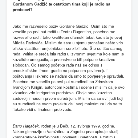
Gordanom Gadžić te ostatkom tima koji je radio na
predstavi?
Jako me razveselio poziv Gordane Gadžić. Osim što me
veselilo po prvi put raditi u Teatru Rugantino, posebno me
razveselilo raditi tako kvalitetan dramski tekst kao što je ovaj
MiIoša Radovića. Mislim da sam u njemu pronašao nešto vrlo
blisko vlastitom umjetničkom senzibilitetu. Što se tiče samog
rada, velika je sreća bila raditi u izvrsnim uvjetima koje nam je
kazalište omogućilo, a prvenstveno biti potpuno kreativno
slobodan. Od samog početka rada naš se odnos s
produkcijskim timom gradio na potpunom povjerenju i
poštovanju i iskreno se nadam da smo to povjerenje opravdali.
Posebno me veselilo po prvi put surađivati sa Zdravkom
Ivandijom Kirigin, autoricom kostima i scene i mislim da je ovo
vizualno vrlo intrigantna predstava. Oboje smo izuzetno
zadovoljni našom prvom suradnjom. Mislim da su svi ljudi koji
su surađivali na ovom projektu dali svoj maksimum i da se to
itekako vidi u finalnom proizvodu.
Dario Harjaček,
rođen je u Beču 12. svibnja 1979. godine.
Nakon gimnazije u Varaždinu, u Zagrebu prvo upisuje studij
komparativne književnosti i povijesti umjetnosti, a zatim i