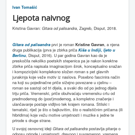
Ivan Tomašić
Ljepota naivnog
Kristina Gavran:
Gitara od palisandra
, Zagreb, Disput, 2018.
Gitara od palisandra
prvi je roman
Kristine Gavran
, a njena
druga publikacija (prva je zbirka priča
Kiša u Indiji, ljeto u
Berlinu
, Disput, 2016). U par godina Gavran kao da je
preskočila nekoliko poetskih stepenica pa je nakon korektne
zbirke priča napisala imaginacijom širok, konceptualno snažan
i kompozicijski kompleksno složen roman s pet glavnih
junakinja koje veže motiv iz naslova. Posebno fascinira način
na koji su pojedinačne priče sižejno povezane u cjelinu –
roman se sastoji od tri dijela, a svaki dio od po jednog dijela
triju priča. Vremenski, priče obuhvaćaju vremensku crtu od
predmodernog do (post)modernog, a kompletno značenje i
ulančavanje postaje vidljivo tek krajem romana. Stilski i
tematski, riječ je što o bajkovitim, što o realističnim pričama (ili
hibridima) koje vežu motive umjetnosti i muzike s jedne te
prirode s druge strane.
U svojoj osnovnoj ideji
Gitara od palisandra
postavlja pitanje o
odnosu prirode i umjetnosti, drevnog i suvremenog, vremena