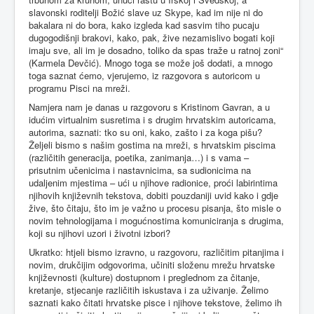
slavonski roditelji Božić slave uz Skype, kad im nije ni do
bakalara ni do bora, kako izgleda kad sasvim tiho pucaju
dugogodišnji brakovi, kako, pak, žive nezamislivo bogati koji
imaju sve, ali im je dosadno, toliko da spas traže u ratnoj zoni“
(Karmela Devčić). Mnogo toga se može još dodati, a mnogo
toga saznat ćemo, vjerujemo, iz razgovora s autoricom u
programu Pisci na mreži.
Namjera nam je danas u razgovoru s Kristinom Gavran, a u
idućim virtualnim susretima i s drugim hrvatskim autoricama,
autorima, saznati: tko su oni, kako, zašto i za koga pišu?
Željeli bismo s našim gostima na mreži, s hrvatskim piscima
(različitih generacija, poetika, zanimanja…) i s vama –
prisutnim učenicima i nastavnicima, sa sudionicima na
udaljenim mjestima – ući u njihove radionice, proći labirintima
njihovih književnih tekstova, dobiti pouzdaniji uvid kako i gdje
žive, što čitaju, što im je važno u procesu pisanja, što misle o
novim tehnologijama i mogućnostima komuniciranja s drugima,
koji su njihovi uzori i životni izbori?
Ukratko: htjeli bismo izravno, u razgovoru, različitim pitanjima i
novim, drukčijim odgovorima, učiniti složenu mrežu hrvatske
književnosti (kulture) dostupnom i preglednom za čitanje,
kretanje, stjecanje različitih iskustava i za uživanje. Želimo
saznati kako čitati hrvatske pisce i njihove tekstove, želimo ih