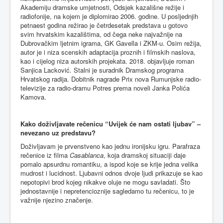
Akademiju dramske umjetnosti, Odsjek kazališne režije i
radiofonije, na kojem je diplomirao 2006. godine. U posljednjih
petnaest godina režirao je četrdesetak predstava u gotovo
svim hrvatskim kazalištima, od čega neke najvažnije na
Dubrovačkim ljetnim igrama, GK Gavella i ZKM-u. Osim režija,
autor je i niza scenskih adaptacija proznih i filmskih naslova,
kao i cijelog niza autorskih projekata. 2018. objavljuje roman
Sanjica Lacković
.
Stalni je suradnik Dramskog programa
Hrvatskog radija. Dobitnik nagrade Prix nova Rumunjske radio-
televizije za radio-dramu Potres prema noveli Janka Polića
Kamova.
Kako doživljavate rečenicu “Uvijek će nam ostati ljubav” –
nevezano uz predstavu?
Doživljavam je prvenstveno kao jednu ironijsku igru. Parafraza
rečenice iz filma
Casablanca
, koja dramskoj situaciji daje
pomalo apsurdnu romantiku, a ispod koje se krije jedna velika
mudrost i lucidnost. Ljubavni odnos dvoje ljudi prikazuje se kao
nepotopivi brod kojeg nikakve oluje ne mogu savladati. Što
jednostavnije i nepretencioznije sagledamo tu rečenicu, to je
važnije njezino značenje.