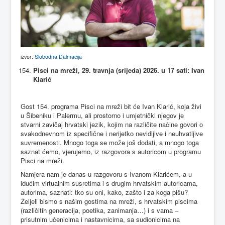
izvor:
Slobodna Dalmacija
Pisci na mreži, 29. travnja (srijeda) 2026. u 17 sati: Ivan
Klarić
Gost 154. programa Pisci na mreži bit će Ivan Klarić, koja živi
u Šibeniku i Palermu, ali prostorno i umjetnički njegov je
stvarni zavičaj hrvatski jezik, kojim na različite načine govori o
svakodnevnom iz specifične i nerijetko nevidljive i neuhvatljive
suvremenosti. Mnogo toga se može još dodati, a mnogo toga
saznat ćemo, vjerujemo, iz razgovora s autoricom u programu
Pisci na mreži.
Namjera nam je danas u razgovoru s Ivanom Klarićem, a u
idućim virtualnim susretima i s drugim hrvatskim autoricama,
autorima, saznati: tko su oni, kako, zašto i za koga pišu?
Željeli bismo s našim gostima na mreži, s hrvatskim piscima
(različitih generacija, poetika, zanimanja…) i s vama –
prisutnim učenicima i nastavnicima, sa sudionicima na