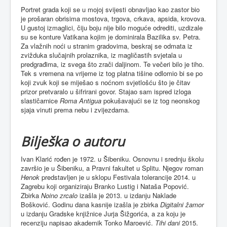
Portret grada koji se u mojoj svijesti obnavljao kao zastor bio
je prošaran obrisima mostova, trgova, crkava, apsida, krovova.
U gustoj izmaglici, čiju boju nije bilo moguće odrediti, uzdizale
su se konture Vatikana kojim je dominirala Bazilika sv. Petra.
Za vlažnih noći u stranim gradovima, beskraj se odmata iz
zvižduka slučajnih prolaznika, iz magličastih svjetala u
predgrađima, iz svega što zrači daljinom. Te večeri bilo je tiho.
Tek s vremena na vrijeme iz tog platna tišine odlomio bi se po
koji zvuk koji se miješao s noćnom svjetlošću što je čitav
prizor pretvaralo u šifrirani govor. Stajao sam ispred izloga
slastičarnice
Roma Antigua
pokušavajući se iz tog neonskog
sjaja vinuti prema nebu i zvijezdama.
Bilješka o autoru
Ivan Klarić rođen je 1972. u Šibeniku. Osnovnu i srednju školu
završio je u Šibeniku, a Pravni fakultet u Splitu. Njegov roman
Henok
predstavljen je u sklopu Festivala tolerancije 2014. u
Zagrebu koji organiziraju Branko Lustig i Nataša Popović.
Zbirka
Noino zrcalo
izašla je 2013. u izdanju Naklade
Bošković. Godinu dana kasnije izašla je zbirka
Digitalni žamor
u izdanju Gradske knjižnice Jurja Šižgorića, a za koju je
recenziju napisao akademik Tonko Maroević.
Tihi dani
2015.