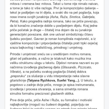
mitova i vremena bez mitova. Tekst u tome nije nimalo naivan,
a tome je tako iz više razloga. Prvi je kompozicijsko rješenje –
tekst je podijeljen na tri dijela, a svaki dio na pet poglavlja, koja
nose imena svojih junakinja (
Asha
,
Ruža
,
Sirotica
,
Gabrijela
,
Petra
). Kako progredira radnja romana, tako se priče povezuju,
da bi konačno značenje dobile u posljednjem dijelu. Kraj jedne
priče početak je druge – čitatelj ima dojam da su junakinje
generacijski povezane, dok one ustvari simboliziraju čitavu
ljudsku povijest. Gavran je roman kompilirala majstorski, a iz
vještine kompozicije i pripovijedanja čitatelja prati trpki osjećaj
sraza bajkovitog i realističnog, prirodnog i umjetnog.
Priroda i umjetnost sreću se u središnjem motivu romana,
gitari od palisandra, a važno je istaknuti kako muzika ima
veliku strukturnu ulogu u tekstu. Dijelovi romana nazvani su po
načinima izvođenja glazbenog djela (
Glissando
,
Pizzicato
,
Vibrato
), a na početku svakog poglavlja čitatelj dobiva
„preporuku" za slušanje u vidu interpretacije neke slavne
gitaristkinje
(
Tatyana Ryzhkova
,
Xuefei Yang
...).
U tekstu, a
pogotovo u zadnje dvije priče, mnogo je opisa instrumenata,
izvođenja i procesa stvaranja, a sama simetrija romana
simulira formalnu preciznost glazbenih oblika.
Prve dvije priče, priče Ashe i Ruže, su formalno i motivski
najbajkovitije (mogući su čudesni događaji, pojavljuju se
čudesna bića) te najviše vezane za prirodu kao mjesto iskona