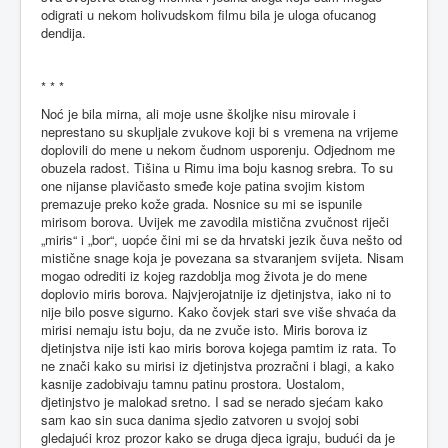
odigrati u nekom holivudskom filmu bila je uloga ofucanog
dendija.
* * *
Noć je bila mirna, ali moje usne školjke nisu mirovale i
neprestano su skupljale zvukove koji bi s vremena na vrijeme
doplovili do mene u nekom čudnom usporenju. Odjednom me
obuzela radost. Tišina u Rimu ima boju kasnog srebra. To su
one nijanse plavičasto smeđe koje patina svojim kistom
premazuje preko kože grada. Nosnice su mi se ispunile
mirisom borova. Uvijek me zavodila mistična zvučnost riječi
„miris“ i „bor“, uopće čini mi se da hrvatski jezik čuva nešto od
mistične snage koja je povezana sa stvaranjem svijeta. Nisam
mogao odrediti iz kojeg razdoblja mog života je do mene
doplovio miris borova. Najvjerojatnije iz djetinjstva, iako ni to
nije bilo posve sigurno. Kako čovjek stari sve više shvaća da
mirisi nemaju istu boju, da ne zvuče isto. Miris borova iz
djetinjstva nije isti kao miris borova kojega pamtim iz rata. To
ne znači kako su mirisi iz djetinjstva prozračni i blagi, a kako
kasnije zadobivaju tamnu patinu prostora. Uostalom,
djetinjstvo je malokad sretno. I sad se nerado sjećam kako
sam kao sin suca danima sjedio zatvoren u svojoj sobi
gledajući kroz prozor kako se druga djeca igraju, budući da je