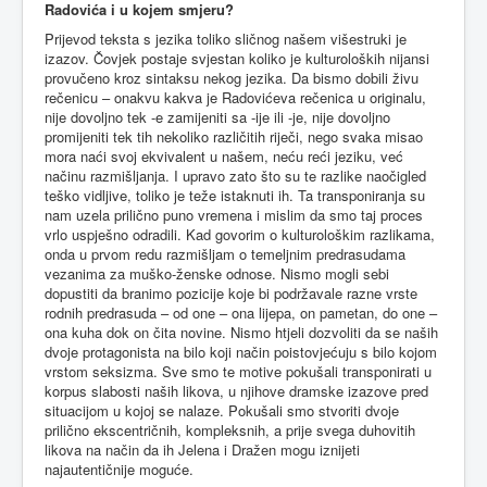
Radovića i u kojem smjeru?
Prijevod teksta s jezika toliko sličnog našem višestruki je
izazov. Čovjek postaje svjestan koliko je kulturoloških nijansi
provučeno kroz sintaksu nekog jezika. Da bismo dobili živu
rečenicu – onakvu kakva je Radovićeva rečenica u originalu,
nije dovoljno tek -e zamijeniti sa -ije ili -je, nije dovoljno
promijeniti tek tih nekoliko različitih riječi, nego svaka misao
mora naći svoj ekvivalent u našem, neću reći jeziku, već
načinu razmišljanja. I upravo zato što su te razlike naočigled
teško vidljive, toliko je teže istaknuti ih. Ta transponiranja su
nam uzela prilično puno vremena i mislim da smo taj proces
vrlo uspješno odradili. Kad govorim o kulturološkim razlikama,
onda u prvom redu razmišljam o temeljnim predrasudama
vezanima za muško-ženske odnose. Nismo mogli sebi
dopustiti da branimo pozicije koje bi podržavale razne vrste
rodnih predrasuda – od one – ona lijepa, on pametan, do one –
ona kuha dok on čita novine. Nismo htjeli dozvoliti da se naših
dvoje protagonista na bilo koji način poistovjećuju s bilo kojom
vrstom seksizma. Sve smo te motive pokušali transponirati u
korpus slabosti naših likova, u njihove dramske izazove pred
situacijom u kojoj se nalaze. Pokušali smo stvoriti dvoje
prilično ekscentričnih, kompleksnih, a prije svega duhovitih
likova na način da ih Jelena i Dražen mogu iznijeti
najautentičnije moguće.