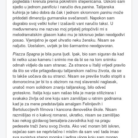
pogledala i krenula prema pokretnim stepenicama. Uskoro sam
sjedio u jednom
panificiu
i naručio dva
panina
. Talijanska
kuhinja je tako dobra da čak i jednom skromnom
paninu
može
pridodati dimenziju gurmanske svečanosti. Napokon sam
dograbio svoj veliki kofer i izašavši vani naručio taksi. U
međuvremenu me nazvao moj prijatelj priopćivši mi s
melodramatskim glasom kako mu je iskrsnuo jedan neodgodivi
posao. Vjerojatno je opet uhvatio neku žensku. Nisam se
naljutio. Uostalom, uvijek je bio šarmantno neodgovoran.
Piazza Spagna
je bila puna ljudi. Ipak, bio sam siguran da kad
bi netko uzao kameru i snimio me da bi se na tom snimku
odmah vidjelo da sam stranac. Za strance u Italiji vrijedi pravilo
da što se više prilagođavaju talijanskom načinu života, da se
to lakše uočava da su stranci. Nisam se previše trudio stopiti s
domorocima jer bi to s obzirom na moj slavenski naglasak,
unatoč mom solidnom znanju talijanskog, bilo odveć
groteskno. Italija koju sam našao bila je manje stilizirana i
svakako življa od one koju sam zamišljao u ratnim godinama
kad je za mene predstavljala amalgam Felinijevih i
Bertoluccijevih filmova i kancona đenoveške škole. Nisam
razmišljao ni o kakvoj romansi, ukratko, nisam se zamišljao
kao nekog gizdavog bersaljera-zavodnika koji na pragu
pedesete traži ženu svog života. Ako već moram biti iskren,
osjećao sam se neprivlačno i mislim da sam već tada imao
sva svojstva starog momka i jedina uloga koju sam mogao