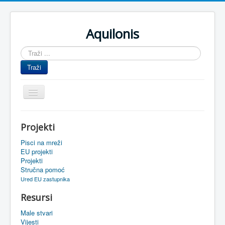
Aquilonis
Traži
...
Traži
Prikaz/Sakrivanje
navigacije
Naslovnica
Projekti
Upravljanje znanjem
Pisci na mreži
Obrazovanje
EU projekti
Projekti
Upravljanje projektima
Stručna pomoć
Ured EU zastupnika
Događaji
Resursi
Oaza
Male stvari
Sistemski alati
Vijesti