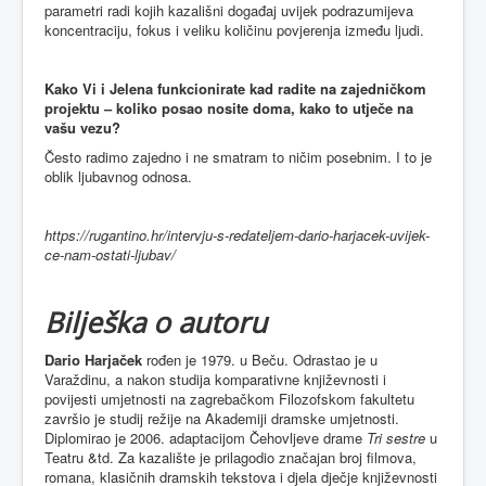
parametri radi kojih kazališni događaj uvijek podrazumijeva
koncentraciju, fokus i veliku količinu povjerenja između ljudi.
Kako Vi i Jelena funkcionirate kad radite na zajedničkom
projektu – koliko posao nosite doma, kako to utječe na
vašu vezu?
Često radimo zajedno i ne smatram to ničim posebnim. I to je
oblik ljubavnog odnosa.
https://rugantino.hr/intervju-s-redateljem-dario-harjacek-uvijek-
ce-nam-ostati-ljubav/
Bilješka o autoru
Dario Harjaček
rođen je 1979. u Beču. Odrastao je u
Varaždinu, a nakon studija komparativne književnosti i
povijesti umjetnosti na zagrebačkom Filozofskom fakultetu
završio je studij režije na Akademiji dramske umjetnosti.
Diplomirao je 2006. adaptacijom Čehovljeve drame
Tri sestre
u
Teatru &td. Za kazalište je prilagodio značajan broj filmova,
romana, klasičnih dramskih tekstova i djela dječje književnosti