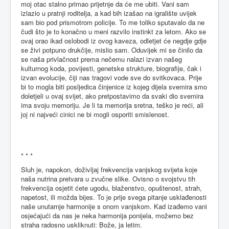
moj otac stalno primao prijetnje da će me ubiti. Vani sam
izlazio u pratnji roditelja, a kad bih izašao na igralište uvijek
sam bio pod prismotrom policije. To me toliko sputavalo da ne
čudi što je to konačno u meni razvilo instinkt za letom. Ako se
ovaj orao ikad oslobodi iz ovog kaveza, odletjet će negdje gdje
se živi potpuno drukčije, mislio sam. Oduvijek mi se činilo da
se naša privlačnost prema nečemu nalazi izvan našeg
kulturnog koda, povijesti, genetske strukture, biografije, čak i
izvan evolucije, čiji nas tragovi vode sve do svitkovaca. Prije
bi to mogla biti posljedica činjenice iz kojeg dijela svemira smo
doletjeli u ovaj svijet, ako pretpostavimo da svaki dio svemira
ima svoju memoriju. Je li ta memorija sretna, teško je reći, ali
joj ni najveći cinici ne bi mogli osporiti smislenost.
* * *
Sluh je, napokon, doživljaj frekvencija vanjskog svijeta koje
naša nutrina pretvara u zvučne slike. Ovisno o svojstvu tih
frekvencija osjetit ćete ugodu, blaženstvo, opuštenost, strah,
napetost, ili možda bijes. To je prije svega pitanje usklađenosti
naše unutarnje harmonije s onom vanjskom. Kad izađemo vani
osjećajući da nas je neka harmonija ponijela, možemo bez
straha radosno uskliknuti: Bože, ja letim.