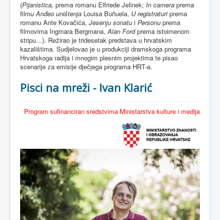
(
Pijanistica,
prema romanu Elfriede Jelinek;
In camera
prema
filmu
Anđeo uništenja
Louisa Buñuela,
U registraturi
prema
romanu Ante Kovačića,
Jesenju sonatu
i
Personu
prema
filmovima Ingmara Bergmana,
Alan Ford
prema istoimenom
stripu…). Režirao je tridesetak predstava u hrvatskim
kazalištima. Sudjelovao je u produkciji dramskoga programa
Hrvatskoga radija i mnogim plesnim projektima te pisao
scenarije za emisije dječjega programa HRT-a.
Pisci na mreži - Ivan Klarić
Program sufinanciran sredstvima Ministarstva kulture i medija