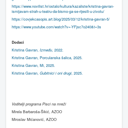
https://www.novilist.hr/ostalo/kultura/kazaliste/kristina-gavran-
ismijavam-strah-u-teatru-da-bismo-ga-se-rijesili-u-zivotu/
https://covjekcasopis.art.blog/2025/03/12/kristina-gavran-5/
https://www.youtube.com/watch?v=-YFjsc7o240&t=3s
Dodaci
Kristina Gavran,
Između
, 2022.
Kristina Gavran, Porculanska šalica, 2025.
Kristina Gavran, Mi, 2025.
Kristina Gavran,
Gubitnici i oni drugi
, 2025.
Voditelji programa Pisci na mreži
Mirela Barbaroša-Šikić, AZOO
Miroslav Mićanović, AZOO