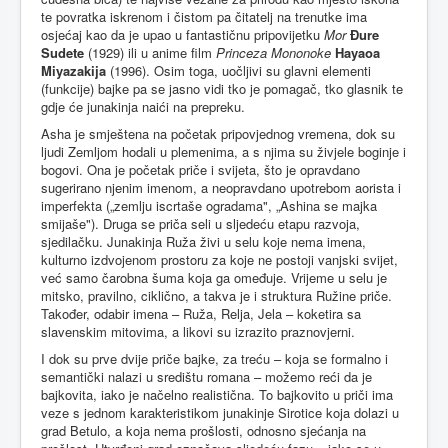
te povratka iskrenom i čistom pa čitatelj na trenutke ima
osjećaj kao da je upao u fantastičnu pripovijetku
Mor
Đure
Sudete
(1929) ili u anime film
Princeza Mononoke
Hayaoa
Miyazakija
(1996). Osim toga, uočljivi su glavni elementi
(funkcije) bajke pa se jasno vidi tko je pomagač, tko glasnik te
gdje će junakinja naići na prepreku.
Asha je smještena na početak pripovjednog vremena, dok su
ljudi Zemljom hodali u plemenima, a s njima su živjele boginje i
bogovi. Ona je početak priče i svijeta, što je opravdano
sugerirano njenim imenom, a neopravdano upotrebom aorista i
imperfekta („zemlju iscrtaše ogradama", „Ashina se majka
smijaše"). Druga se priča seli u sljedeću etapu razvoja,
sjedilačku. Junakinja Ruža živi u selu koje nema imena,
kulturno izdvojenom prostoru za koje ne postoji vanjski svijet,
već samo čarobna šuma koja ga omeđuje. Vrijeme u selu je
mitsko, pravilno, ciklično, a takva je i struktura Ružine priče.
Također, odabir imena – Ruža, Relja, Jela – koketira sa
slavenskim mitovima, a likovi su izrazito praznovjerni.
I dok su prve dvije priče bajke, za treću – koja se formalno i
semantički nalazi u središtu romana – možemo reći da je
bajkovita, iako je načelno realistična. To bajkovito u priči ima
veze s jednom karakteristikom junakinje Sirotice koja dolazi u
grad Betulo, a koja nema prošlosti, odnosno sjećanja na