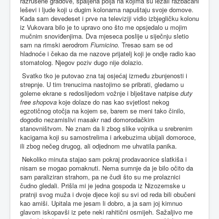
razrušene gradove, spaljena polja na kojima su ležali razbacani
leševi i ljude koji u dugim kolonama napuštaju svoje domove.
Kada sam devedeset i prve na televiziji vidio izbjegličku kolonu
iz Vukovara bilo je to upravo ono što me opsjedalo u mojim
mučnim snoviđenjima. Dva mjeseca poslije u siječnju sletio
sam na rimski aerodrom
Fiumicino.
Tresao sam se od
hladnoće i čekao da me nazove prijatelj koji je ondje radio kao
stomatolog. Njegov poziv dugo nije dolazio.
Svatko tko je putovao zna taj osjećaj između zbunjenosti i
strepnje. U tim trenucima nastojimo se pribrati, gledamo u
goleme ekrane s redoslijedom vožnje i blještave natpise
duty
free shopova
koje dolaze do nas kao svjetlost nekog
egzotičnog otočja na kojem se, barem se meni tako činilo,
dogodio nezamislivi masakr nad domorodačkim
stanovništvom. Ne znam da li zbog slike vojnika u srebrenim
kacigama koji su samostrelima i arkebuzima ubijali domoroce,
ili zbog nečeg drugog, ali odjednom me uhvatila panika.
Nekoliko minuta stajao sam pokraj prodavaonice slatkiša i
nisam se mogao pomaknuti. Nema sumnje da je bilo očito da
sam paraliziran strahom, pa ne čudi što su me prolaznici
čudno gledali. Prišla mi je jedna gospoda iz Nizozemske u
pratnji svog muža i dvoje djece koji su svi od reda bili obučeni
kao amiši. Upitala me jesam li dobro, a ja sam joj kimnuo
glavom iskopavši iz pete neki rahitični osmijeh. Sažaljivo me