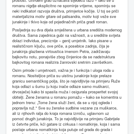
prošlost. Utvrđeni grad označava sljedeću fazu – iako se u
romanu nigdje eksplicitno ne spominje vrijeme, spominju se
neki indikatori razvoja društva, primjerice kočije. U toj se priči
materijalizira motiv gitare od palisandra, motiv koji veže sve
junakinje i tkivo koje od pojedinačnih priča gradi roman.
Posljednja su dva dijela smještena u urbana središta modernog
društva. Sama zajednica gubi na važnosti, a u središte svijeta
dolazi individua, preciznije – genij umjetnik. Iako pisane u
realističnom ključu, ove priče, a posebice zadnja, čija je
junakinja glazbena virtoustica imenom Petra, zadržavaju
bajkovitu notu, ponajviše zbog činjenice da se nadstruktura
bajkovitog romana realizira žanrovski sretnim završetkom.
Osim prirode i umjetnosti, važna je i funkcija i uloga roda u
romanu. Nositeljice priča su uistinu junakinje koje prelaze
granicu semantičkog polja, što je najvidljivije na primjeru Ruže
koja odlazi u šumu (u koju inače odlaze samo muškarci,
drvosječe) kako bi spasila muža i osigurala prosperitet svojoj
obitelji. Žene ženama u romanu pomažu – kako se komentira u
jednom trenu: „Tome žena služi ženi, da se u njoj ogleda i
popravlja ruž." Sve su ženske sudbine vezane za muškarce,
ali iz njihovih ralja do kraja romana izmiču, uglavnom uz
pomoć drugih junakinja. To je najvidljivije na primjeru Gabrijele
iz četvrte priče, kći gatare iz cirkusa i nomatkinje, koja i sama
postaje urbana nomatkinja koja putuje od grada do grada i