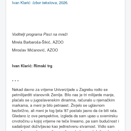
Ivan Klarić:
Izbor tekstova
, 2026.
Voditelji programa Pisci na mreži
Mirela Barbaroša-Šikić, AZOO
Miroslav Mićanović, AZOO
Ivan Klarić: Rimski trg
* * *
Nekad davno za vrijeme Univerzijade u Zagrebu rodio se
petmilijarditi stanovnik Zemlje. Bilo nas je tri milijarde manje,
plaćalo se u jugoslavenskim dinarima, računalo u njemačkim
markama, a meni je bilo petnaest. Živjelo se uglavnom
bezbrižno, ali meni je tog ljeta '87 postalo jasno da će biti rata.
Gledano iz ove perspektive, izgleda da sam upao u svemirsku
crvotočinu u kojoj vrijeme ne teče linearno, pa sam budućnost i
sadašnjost doživljavao kao jedinstvenu stvarnost. Vidio sam