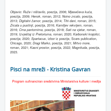
Objavio
:
Ruže i ništavilo,
poezija, 2006;
Mjesečeva kuća,
poezija, 2009;
Henok
, roman, 2012;
Noino zrcalo,
poezija,
2013;
Digitalni žamor
, poezija, 2014;
Tihi dani
, roman, 2015;
Zrcala u pustinji
, poezija, 2016;
Kamiljev rekvijem
, roman,
2016;
Crna pantomima
, poezija, 2018;
Sati na vjetar
, roman,
2019;
Izvještaj iz Pretoriuma
, roman; 2020;
Karbonski krajolici
,
poezija; 2020;
Spartacus
, izbor iz poezije, Scars publication,
Chicago, 2020;
Dragi Marko
, poezija, 2021;
Mrtvo more
,
roman, 2021;
Kasni prostor
, poezija, 2022;
Magnituda
, poezija,
2023.
Pisci na mreži - Kristina Gavran
Program sufinanciran sredstvima Ministarstva kulture i medija