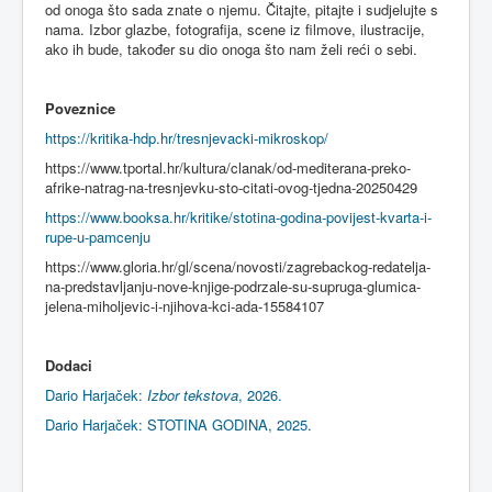
od onoga što sada znate o njemu. Čitajte, pitajte i sudjelujte s
nama. Izbor glazbe, fotografija, scene iz filmove, ilustracije,
ako ih bude, također su dio onoga što nam želi reći o sebi.
Poveznice
https://kritika-hdp.hr/tresnjevacki-mikroskop/
https://www.tportal.hr/kultura/clanak/od-mediterana-preko-
afrike-natrag-na-tresnjevku-sto-citati-ovog-tjedna-20250429
https://www.booksa.hr/kritike/stotina-godina-povijest-kvarta-i-
rupe-u-pamcenju
https://www.gloria.hr/gl/scena/novosti/zagrebackog-redatelja-
na-predstavljanju-nove-knjige-podrzale-su-supruga-glumica-
jelena-miholjevic-i-njihova-kci-ada-15584107
Dodaci
Dario Harjaček:
Izbor tekstova
, 2026.
Dario Harjaček: STOTINA GODINA, 2025.