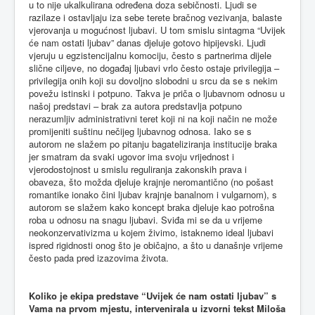
u to nije ukalkulirana određena doza sebičnosti. Ljudi se
razilaze i ostavljaju iza sebe terete bračnog vezivanja, balaste
vjerovanja u mogućnost ljubavi. U tom smislu sintagma “Uvijek
će nam ostati ljubav” danas djeluje gotovo hipijevski. Ljudi
vjeruju u egzistencijalnu komociju, često s partnerima dijele
slične ciljeve, no događaj ljubavi vrlo često ostaje privilegija –
privilegija onih koji su dovoljno slobodni u srcu da se s nekim
povežu istinski i potpuno. Takva je priča o ljubavnom odnosu u
našoj predstavi – brak za autora predstavlja potpuno
nerazumljiv administrativni teret koji ni na koji način ne može
promijeniti suštinu nečijeg ljubavnog odnosa. Iako se s
autorom ne slažem po pitanju bagateliziranja institucije braka
jer smatram da svaki ugovor ima svoju vrijednost i
vjerodostojnost u smislu reguliranja zakonskih prava i
obaveza, što možda djeluje krajnje neromantično (no pošast
romantike ionako čini ljubav krajnje banalnom i vulgarnom), s
autorom se slažem kako koncept braka djeluje kao potrošna
roba u odnosu na snagu ljubavi. Sviđa mi se da u vrijeme
neokonzervativizma u kojem živimo, istaknemo ideal ljubavi
ispred rigidnosti onog što je običajno, a što u današnje vrijeme
često pada pred izazovima života.
Koliko je ekipa predstave “Uvijek će nam ostati ljubav” s
Vama na prvom mjestu, intervenirala u izvorni tekst Miloša