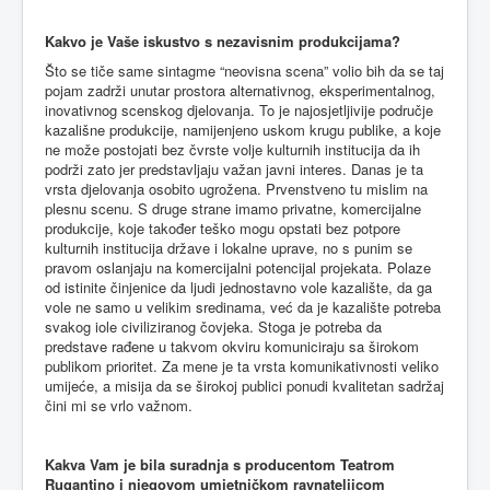
Kakvo je Vaše iskustvo s nezavisnim produkcijama?
Što se tiče same sintagme “neovisna scena” volio bih da se taj
pojam zadrži unutar prostora alternativnog, eksperimentalnog,
inovativnog scenskog djelovanja. To je najosjetljivije područje
kazališne produkcije, namijenjeno uskom krugu publike, a koje
ne može postojati bez čvrste volje kulturnih institucija da ih
podrži zato jer predstavljaju važan javni interes. Danas je ta
vrsta djelovanja osobito ugrožena. Prvenstveno tu mislim na
plesnu scenu. S druge strane imamo privatne, komercijalne
produkcije, koje također teško mogu opstati bez potpore
kulturnih institucija države i lokalne uprave, no s punim se
pravom oslanjaju na komercijalni potencijal projekata. Polaze
od istinite činjenice da ljudi jednostavno vole kazalište, da ga
vole ne samo u velikim sredinama, već da je kazalište potreba
svakog iole civiliziranog čovjeka. Stoga je potreba da
predstave rađene u takvom okviru komuniciraju sa širokom
publikom prioritet. Za mene je ta vrsta komunikativnosti veliko
umijeće, a misija da se širokoj publici ponudi kvalitetan sadržaj
čini mi se vrlo važnom.
Kakva Vam je bila suradnja s producentom Teatrom
Rugantino i njegovom umjetničkom ravnateljicom