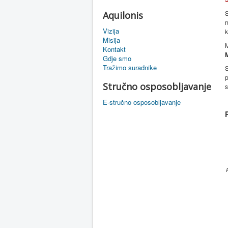
S
Aquilonis
n
Vizija
k
Misija
M
Kontakt
Gdje smo
Tražimo suradnike
S
p
Stručno osposobljavanje
s
E-stručno osposobljavanje