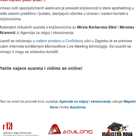
misao ovih specijaliziranih webinara je
prevesti
književnost iz sfere apstraktnog u
ešto sasvim praktično i ljudsko, stavljajući učenike u izravan i osobni kontakt s
njiževnicima.
oderatori virtualnih susreta s književnicima su
Mirela Barbaroša-Šikić
i
Miroslav
Mićanović
iz Agencije za odgoj i obrazovanje.
usreti se održavaju u
našem prostoru
u
Crnčićevoj
ulici u Zagrebu te se prenose
utem Interneta korištenjem Microsoftove Live Meeting tehnologije. Svi susreti se
nimaju ii mogu se slobodno koristiti.
Pratite najave susreta i vidimo se online!
Pisci na mreži se provode kroz suradnju
Agencije za odgoj i obrazovanje
,
udruge
Magistr
Nova
i tvrtke
Aquilonis
.