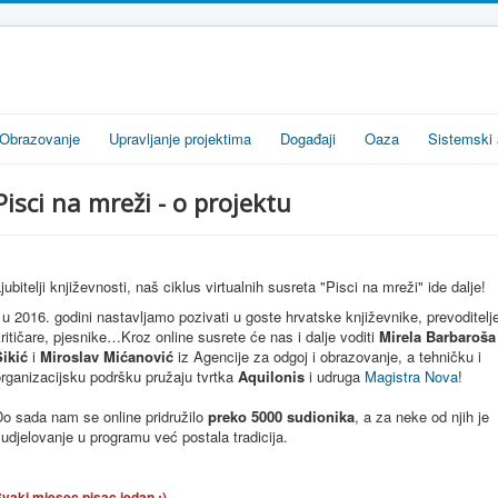
Obrazovanje
Upravljanje projektima
Događaji
Oaza
Sistemski 
Pisci na mreži - o projektu
jubitelji književnosti, naš ciklus virtualnih susreta "Pisci na mreži" ide dalje!
 u 2016. godini nastavljamo pozivati u goste hrvatske književnike, prevoditelj
ritičare, pjesnike…Kroz online susrete će nas i dalje voditi
Mirela Barbaroša
Šikić
i
Miroslav Mićanović
iz Agencije za odgoj i obrazovanje, a tehničku i
rganizacijsku podršku pružaju tvrtka
Aquilonis
i udruga
Magistra Nova
!
Do sada nam se online pridružilo
preko 5000 sudionika
, a za neke od njih je
udjelovanje u programu već postala tradicija.
vaki mjesec pisac jedan :)