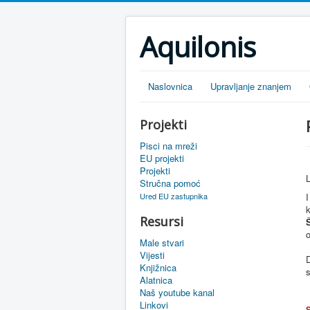
Aquilonis
Naslovnica
Upravljanje znanjem
Projekti
Pisci na mreži
EU projekti
Projekti
L
Stručna pomoć
Ured EU zastupnika
I
k
Resursi
o
Male stvari
Vijesti
Knjižnica
s
Alatnica
Naš youtube kanal
Linkovi
S