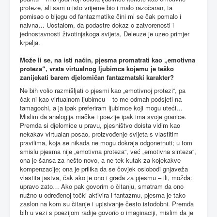
proteze, ali sam u isto vrijeme bio i malo razočaran, ta
pomisao o bijegu od fantazmatike čini mi se čak pomalo i
naivna… Uostalom, da podastre dokaz o zatvorenosti i
jednostavnosti životinjskoga svijeta, Deleuze je uzeo primjer
krpelja.
Može li se, na isti način, pjesma promatrati kao „emotivna
proteza“, vrsta virtualnog ljubimca kojemu je teško
zanijekati barem djelomičan fantazmatski karakter?
Ne bih volio razmišljati o pjesmi kao „emotivnoj protezi“, pa
čak ni kao virtualnom ljubimcu – to me odmah podsjeti na
tamagochi, a ja ipak preferiram ljubimce koji mogu uteći…
Mislim da analogija mačke i poezije ipak ima svoje granice.
Premda si djelomice u pravu, pjesništvo doista vidim kao
nekakav virtualan posao, proizvođenje svijeta s vlastitim
pravilima, koja se nikada ne mogu dokraja odgonetnuti; u tom
smislu pjesma nije „emotivna proteza“, već „emotivna sinteza“,
ona je šansa za nešto novo, a ne tek kutak za kojekakve
kompenzacije; ona je prilika da se čovjek oslobodi gnjaveža
vlastita jastva, čak ako je ono i građa za pjesmu – ili, možda:
upravo zato… Ako pak govorim o čitanju, smatram da ono
nužno u određenoj točki aktivira i fantazmu, pjesma je tako
zaslon na kom su čitanje i upisivanje često istodobni. Premda
bih u vezi s poezijom radije govorio o imaginaciji, mislim da je