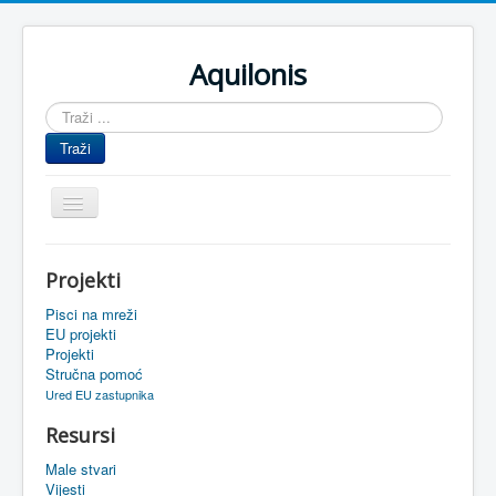
Aquilonis
Traži
...
Traži
Prikaz/Sakrivanje
navigacije
Naslovnica
Projekti
Upravljanje znanjem
Pisci na mreži
Obrazovanje
EU projekti
Projekti
Upravljanje projektima
Stručna pomoć
Ured EU zastupnika
Događaji
Resursi
Oaza
Male stvari
Sistemski alati
Vijesti