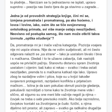
to plodnije… Narcizam se tu jednostavno ne isplati, upravo
suprotno – poezija nas često tjera da ga stavimo u zagrade...
Jedna je od provodnih strategija knjige, čini mi se,
izmjena promatrača i promatranog, pa ako hoćemo, i
lovca i lovine, iako, osim što se tiče svojevrsnog
ontološkog primata, svi više manje ostaju neozlijeđeni.
Neovisno od postupka samog, što nam može otkriti takva
izvrnuta „optika očuđenja“?
Da, promatranje mi je i inače važna kategorija. Pozicija voajera
nije mi uopće strana. Nije da ne volim sudjelovati, ali mi često
odgovara nalaziti se „sa strane“ – tako je uostalom bivalo i biva
i s mačkama. Gledaš i to te užasno zabavlja, čak nastojiš
uopće ne privlačiti pažnju. Stanovitu distancu spram životinja
uostalom i cijenim: baš kako si rekao – svatko i treba ostati
neozlijeđen, premda to s mačkama katkad nije lako. Upravo
zbog te razdaljine volim i ptice, koje su u knjizi također
svojevrsni protagonisti, razriješeni konflikta s prijetećom
mačkom… Istina je da sam pokušao obrnuti pozicije gledanja,
pokušavši razmišljati o tome kako te životinje mene vide i
slično, ali sigurno su one meni bile važnije negoli ja njima –
čovjek ne treba o sebi previsoko misliti. Ako bolje razmislimo,
čovjekov kontakt sa životinjama je čudo: fizički, s njima
dijelimo isti prostor, ali zapravo – svatko ga radikalno drugačije