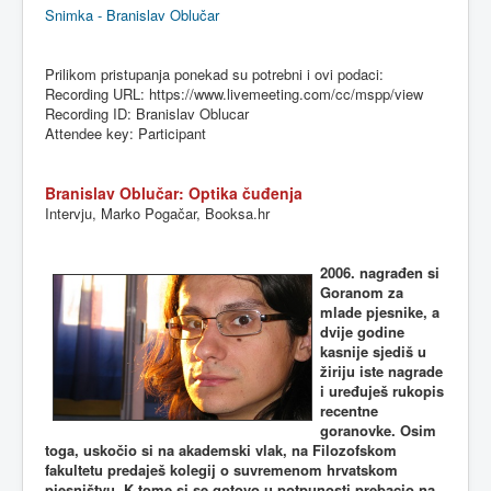
Snimka - Branislav Oblučar
Prilikom
pristupanja
ponekad
su
potrebni
i
ovi
podaci
:
Recording URL: https://
www.livemeeting.com
/cc/
mspp
/view
Recording ID: Branislav Oblucar
Attendee key: Participant
Branislav Oblučar: Optika čuđenja
Intervju, Marko Pogačar, Booksa.hr
2006. nagrađen si
Goranom za
mlade pjesnike, a
dvije godine
kasnije sjediš u
žiriju iste nagrade
i uređuješ rukopis
recentne
goranovke. Osim
toga, uskočio si na akademski vlak, na Filozofskom
fakultetu predaješ kolegij o suvremenom hrvatskom
pjesništvu. K tome si se gotovo u potpunosti prebacio na