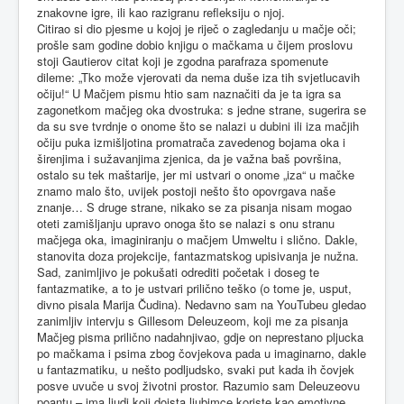
znakovne igre, ili kao razigranu refleksiju o njoj.
Citirao si dio pjesme u kojoj je riječ o zagledanju u mačje oči;
prošle sam godine dobio knjigu o mačkama u čijem proslovu
stoji Gautierov citat koji je zgodna parafraza spomenute
dileme: „Tko može vjerovati da nema duše iza tih svjetlucavih
očiju!“ U Mačjem pismu htio sam naznačiti da je ta igra sa
zagonetkom mačjeg oka dvostruka: s jedne strane, sugerira se
da su sve tvrdnje o onome što se nalazi u dubini ili iza mačjih
očiju puka izmišljotina promatrača zavedenog bojama oka i
širenjima i sužavanjima zjenica, da je važna baš površina,
ostalo su tek maštarije, jer mi ustvari o onome „iza“ u mačke
znamo malo što, uvijek postoji nešto što opovrgava naše
znanje… S druge strane, nikako se za pisanja nisam mogao
oteti zamišljanju upravo onoga što se nalazi s onu stranu
mačjega oka, imaginiranju o mačjem Umweltu i slično. Dakle,
stanovita doza projekcije, fantazmatskog upisivanja je nužna.
Sad, zanimljivo je pokušati odrediti početak i doseg te
fantazmatike, a to je ustvari prilično teško (o tome je, usput,
divno pisala Marija Čudina). Nedavno sam na YouTubeu gledao
zanimljiv intervju s Gillesom Deleuzeom, koji me za pisanja
Mačjeg pisma prilično nadahnjivao, gdje on neprestano pljucka
po mačkama i psima zbog čovjekova pada u imaginarno, dakle
u fantazmatiku, u nešto podljudsko, svaki put kada ih čovjek
posve uvuče u svoj životni prostor. Razumio sam Deleuzeovu
poantu – ima ljudi koji doista ljubimce koriste kao emotivne