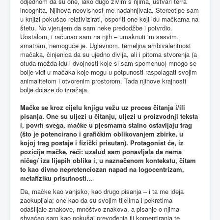
odjednom da su one, iako dugo živim s njima, ustvari terra
incognita. Njihova neovisnost me nadahnjivala. Stereotipe sam
u knjizi pokušao relativizirati, osporiti one koji idu mačkama na
štetu. No vjerujem da sam neke predodžbe i potvrdio.
Uostalom, i računao sam na njih – umaknuti im sasvim,
smatram, nemoguće je. Uglavnom, temeljna ambivalentnost
mačaka, činjenica da su ujedno divlja, ali i pitoma stvorenja (a
otuda možda idu i dvojnosti koje si sam spomenuo) mnogo se
bolje vidi u mačaka koje mogu u potpunosti raspolagati svojim
animalitetom i otvorenim prostorom. Tada njihove krajnosti
bolje dolaze do izražaja.
Mačke se kroz cijelu knjigu vežu uz proces čitanja i/ili
pisanja. One su uljezi u čitanju, uljezi u proizvodnji teksta
i, povrh svega, mačke u pjesmama stalno ostavljaju trag
(što je potencirano i grafičkim oblikovanjem zbirke, u
kojoj trag postaje i fizički prisutan). Protagonist će, iz
pozicije mačke, reći: uzalud sam ponavljala da nema
ničeg/ iza lijepih oblika i, u naznačenom kontekstu, čitam
to kao divno nepretenciozan napad na logocentrizam,
metafiziku prisutnosti...
Da, mačke kao vanjsko, kao drugo pisanja – i ta me ideja
zaokupljala; one kao da su svojim tijelima i pokretima
odašiljale znakove, mnoštvo znakova, a pisanje o njima
shvaćao sam kao pokušaj prevođenja ili komentiranja te