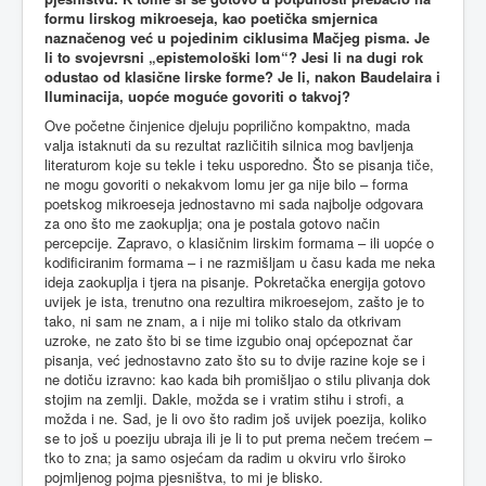
formu lirskog mikroeseja, kao poetička smjernica
naznačenog već u pojedinim ciklusima Mačjeg pisma. Je
li to svojevrsni „epistemološki lom“? Jesi li na dugi rok
odustao od klasične lirske forme? Je li, nakon Baudelaira i
Iluminacija, uopće moguće govoriti o takvoj?
Ove početne činjenice djeluju poprilično kompaktno, mada
valja istaknuti da su rezultat različitih silnica mog bavljenja
literaturom koje su tekle i teku usporedno. Što se pisanja tiče,
ne mogu govoriti o nekakvom lomu jer ga nije bilo – forma
poetskog mikroeseja jednostavno mi sada najbolje odgovara
za ono što me zaokuplja; ona je postala gotovo način
percepcije. Zapravo, o klasičnim lirskim formama – ili uopće o
kodificiranim formama – i ne razmišljam u času kada me neka
ideja zaokuplja i tjera na pisanje. Pokretačka energija gotovo
uvijek je ista, trenutno ona rezultira mikroesejom, zašto je to
tako, ni sam ne znam, a i nije mi toliko stalo da otkrivam
uzroke, ne zato što bi se time izgubio onaj općepoznat čar
pisanja, već jednostavno zato što su to dvije razine koje se i
ne dotiču izravno: kao kada bih promišljao o stilu plivanja dok
stojim na zemlji. Dakle, možda se i vratim stihu i strofi, a
možda i ne. Sad, je li ovo što radim još uvijek poezija, koliko
se to još u poeziju ubraja ili je li to put prema nečem trećem –
tko to zna; ja samo osjećam da radim u okviru vrlo široko
pojmljenog pojma pjesništva, to mi je blisko.