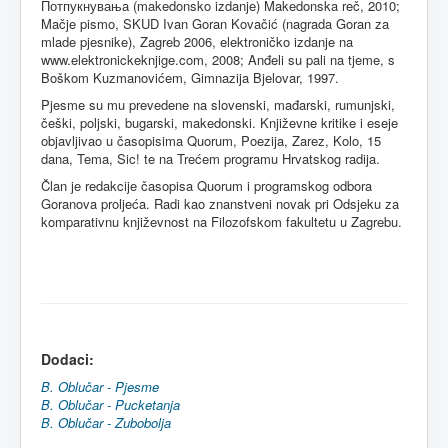
Потпукнувања (makedonsko izdanje) Makedonska reč, 2010;
Mačje pismo, SKUD Ivan Goran Kovačić (nagrada Goran za
mlade pjesnike), Zagreb 2006, elektroničko izdanje na
www.elektronickeknjige.com, 2008; Anđeli su pali na tjeme, s
Boškom Kuzmanovićem, Gimnazija Bjelovar, 1997.
Pjesme su mu prevedene na slovenski, mađarski, rumunjski,
češki, poljski, bugarski, makedonski. Književne kritike i eseje
objavljivao u časopisima Quorum, Poezija, Zarez, Kolo, 15
dana, Tema, Sic! te na Trećem programu Hrvatskog radija.
Član je redakcije časopisa Quorum i programskog odbora
Goranova proljeća. Radi kao znanstveni novak pri Odsjeku za
komparativnu književnost na Filozofskom fakultetu u Zagrebu.
Dodaci
:
B. Oblučar - Pjesme
B. Oblučar - Pucketanja
B. Oblučar - Zubobolja