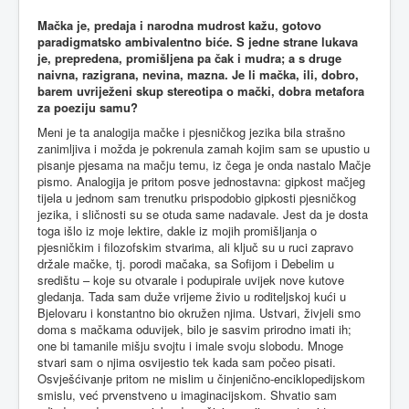
Mačka je, predaja i narodna mudrost kažu, gotovo
paradigmatsko ambivalentno biće. S jedne strane lukava
je, prepredena, promišljena pa čak i mudra; a s druge
naivna, razigrana, nevina, mazna. Je li mačka, ili, dobro,
barem uvriježeni skup stereotipa o mački, dobra metafora
za poeziju samu?
Meni je ta analogija mačke i pjesničkog jezika bila strašno
zanimljiva i možda je pokrenula zamah kojim sam se upustio u
pisanje pjesama na mačju temu, iz čega je onda nastalo Mačje
pismo. Analogija je pritom posve jednostavna: gipkost mačjeg
tijela u jednom sam trenutku prispodobio gipkosti pjesničkog
jezika, i sličnosti su se otuda same nadavale. Jest da je dosta
toga išlo iz moje lektire, dakle iz mojih promišljanja o
pjesničkim i filozofskim stvarima, ali ključ su u ruci zapravo
držale mačke, tj. porodi mačaka, sa Sofijom i Debelim u
središtu – koje su otvarale i podupirale uvijek nove kutove
gledanja. Tada sam duže vrijeme živio u roditeljskoj kući u
Bjelovaru i konstantno bio okružen njima. Ustvari, živjeli smo
doma s mačkama oduvijek, bilo je sasvim prirodno imati ih;
one bi tamanile mišju svojtu i imale svoju slobodu. Mnoge
stvari sam o njima osvijestio tek kada sam počeo pisati.
Osvješćivanje pritom ne mislim u činjenično-enciklopedijskom
smislu, već prvenstveno u imaginacijskom. Shvatio sam