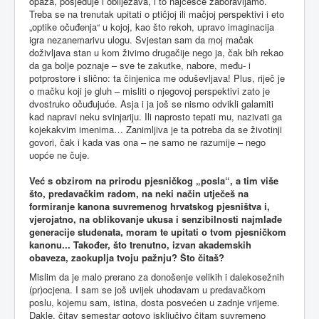
opaža, posjeduje i obilježava, i to najčešće zaboravljamo.
Treba se na trenutak upitati o ptičjoj ili mačjoj perspektivi i eto
„optike očuđenja“ u kojoj, kao što rekoh, upravo imaginacija
igra nezanemarivu ulogu. Svjestan sam da moj mačak
doživljava stan u kom živimo drugačije nego ja, čak bih rekao
da ga bolje poznaje – sve te zakutke, nabore, među- i
potprostore i slično: ta činjenica me oduševljava! Plus, riječ je
o mačku koji je gluh – misliti o njegovoj perspektivi zato je
dvostruko očuđujuće. Asja i ja još se nismo odvikli galamiti
kad napravi neku svinjariju. Ili naprosto tepati mu, nazivati ga
kojekakvim imenima… Zanimljiva je ta potreba da se životinji
govori, čak i kada vas ona – ne samo ne razumije – nego
uopće ne čuje.
Već s obzirom na prirodu pjesničkog „posla“, a tim više
što, predavačkim radom, na neki način utječeš na
formiranje kanona suvremenog hrvatskog pjesništva i,
vjerojatno, na oblikovanje ukusa i senzibilnosti najmlađe
generacije studenata, moram te upitati o tvom pjesničkom
kanonu... Također, što trenutno, izvan akademskih
obaveza, zaokuplja tvoju pažnju? Što čitaš?
Mislim da je malo prerano za donošenje velikih i dalekosežnih
(pr)ocjena. I sam se još uvijek uhodavam u predavačkom
poslu, kojemu sam, istina, dosta posvećen u zadnje vrijeme.
Dakle, čitav semestar gotovo isključivo čitam suvremeno