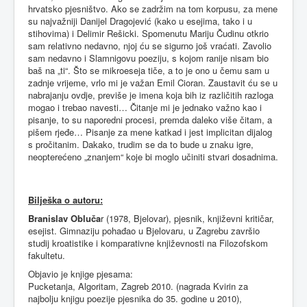
hrvatsko pjesništvo. Ako se zadržim na tom korpusu, za mene
su najvažniji Danijel Dragojević (kako u esejima, tako i u
stihovima) i Delimir Rešicki. Spomenutu Mariju Čudinu otkrio
sam relativno nedavno, njoj ću se sigurno još vraćati. Zavolio
sam nedavno i Slamnigovu poeziju, s kojom ranije nisam bio
baš na „ti“. Što se mikroeseja tiče, a to je ono u čemu sam u
zadnje vrijeme, vrlo mi je važan Emil Cioran. Zaustavit ću se u
nabrajanju ovdje, previše je imena koja bih iz različitih razloga
mogao i trebao navesti… Čitanje mi je jednako važno kao i
pisanje, to su naporedni procesi, premda daleko više čitam, a
pišem rjeđe… Pisanje za mene katkad i jest implicitan dijalog
s pročitanim. Dakako, trudim se da to bude u znaku igre,
neopterećeno „znanjem“ koje bi moglo učiniti stvari dosadnima.
Bilješka
o
autoru
:
Branislav Obluča
r (1978, Bjelovar), pjesnik, književni kritičar,
esejist. Gimnaziju pohađao u Bjelovaru, u Zagrebu završio
studij kroatistike i komparativne književnosti na Filozofskom
fakultetu.
Objavio je knjige pjesama:
Pucketanja, Algoritam, Zagreb 2010. (nagrada Kvirin za
najbolju knjigu poezije pjesnika do 35. godine u 2010),