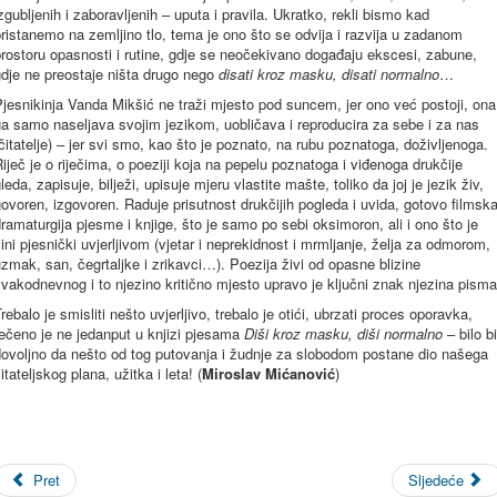
zgubljenih i zaboravljenih – uputa i pravila. Ukratko, rekli bismo kad
ristanemo na zemljino tlo, tema je ono što se odvija i razvija u zadanom
rostoru opasnosti i rutine, gdje se neočekivano događaju ekscesi, zabune,
dje ne preostaje ništa drugo nego
disati kroz masku, disati normalno
…
jesnikinja Vanda Mikšić ne traži mjesto pod suncem, jer ono već postoji, ona
a samo naseljava svojim jezikom, uobličava i reproducira za sebe i za nas
čitatelje) – jer svi smo, kao što je poznato, na rubu poznatoga, doživljenoga.
iječ je o riječima, o poeziji koja na pepelu poznatoga i viđenoga drukčije
leda, zapisuje, bilježi, upisuje mjeru vlastite mašte, toliko da joj je jezik živ,
ovoren, izgovoren. Raduje prisutnost drukčijih pogleda i uvida, gotovo filmsk
ramaturgija pjesme i knjige, što je samo po sebi oksimoron, ali i ono što je
ini pjesnički uvjerljivom (vjetar i neprekidnost i mrmljanje, želja za odmorom,
zmak, san, čegrtaljke i zrikavci…). Poezija živi od opasne blizine
vakodnevnog i to njezino kritično mjesto upravo je ključni znak njezina pisma
rebalo je smisliti nešto uvjerljivo, trebalo je otići, ubrzati proces oporavka,
ečeno je ne jedanput u knjizi pjesama
Diši kroz masku, diši normalno
– bilo bi
dovoljno da nešto od tog putovanja i žudnje za slobodom postane dio našega
itateljskog plana, užitka i leta! (
Miroslav Mićanović
)
Pret
Sljedeće