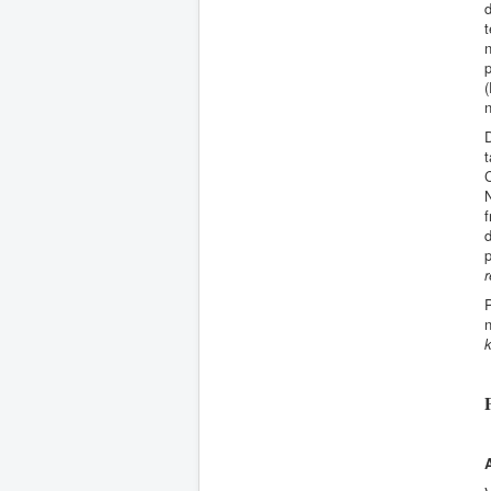
d
t
n
(
n
D
t
C
N
f
d
p
r
P
n