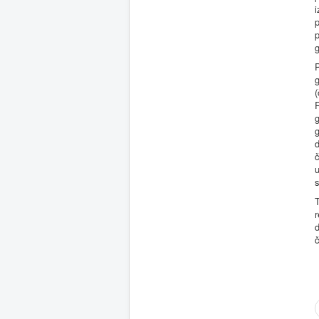
i
p
p
g
P
g
(
R
g
g
d
č
u
s
T
r
č