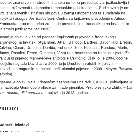
esetak znanstvenih i stručnih članaka na temu prevodilaštva, jezikoslovlja i
eorije književnosti u domaćim i francuskim publikacijama. Sudjelovala je na
izu znanstvenih i stručnih skupova u zemlji i inozemstvu te surađivala na
projektu
Fabrique des traducteurs
Centra za književno prevođenje u Arlesu
Francuska) kao mentorica za mlade prevoditelje s francuskog na hrvatski te
a srpski jezik (prosinac 2012).
osad je objavila više od pedeset književnih prijevoda s francuskog i
alijanskog na hrvatski (Agamben, Attali, Baricco, Barthes, Baudrillard, Breton
alvino, Cioran, De Luca, Derrida, Echenoz, Eco, Foucault, Kundera, Morin,
ancy, Pasolini, Perec, Queneau, Vian) te s hrvatskog na francuski jezik. Za
rancuski prijevod Maroevićeve antologije
Uskličnici
DHK joj je 2004. godine
odijelio nagradu Davidias, a 2009. ju je Društvo hrvatskih književnih
revodilaca nagradilo za najbolji nefikcionalni prijevod u 2008. (Meyer:
Povijes
etorike
).
jesme je objavljivala u domaćim časopisima i na radiju, a 2001. pohvaljena j
a natječaju Goranovo proljeće za mlade pjesnike. Prvu pjesničku zbirku ‒
Diš
kroz masku, diši normalno
‒ objavila je 2012. godine.
PRILOZI
Autorski tekstovi