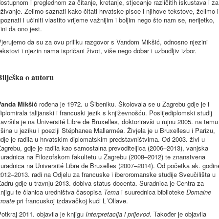
ostupnom i preglednom za čitanje, kretanje, stjecanje različitih iskustava i za
živanje. Želimo saznati kako čitati hrvatske pisce i njihove tekstove, želimo 
poznati i učiniti vlastito vrijeme važnijim i boljim nego što nam se, nerijetko,
ini da ono jest.
jerujemo da su za ovu priliku razgovor s Vandom Mikšić, odnosno njezini
ekstovi i njezin nama ispričani život, više nego dobar i uzbudljiv izbor.
Bilješka o autoru
Vanda Mikšić
rođena je 1972. u Šibeniku. Školovala se u Zagrebu gdje je i
iplomirala talijanski i francuski jezik s književnošću. Poslijediplomski studij
avršila je na Université Libre de Bruxelles, doktoriravši u rujnu 2005. na temu
išina u jeziku i poeziji Stéphanea Mallarméa. Živjela je u Bruxellesu i Parizu,
dje je radila u hrvatskim diplomatskim predstavništvima. Od 2003. živi u
agrebu, gdje je radila kao samostalna prevoditeljica (2006–2013), vanjska
suradnica na Filozofskom fakultetu u Zagrebu (2008–2012) te znanstvena
uradnica na Université Libre de Bruxelles (2007–2014). Od početka ak. godin
012–2013. radi na Odjelu za francuske i iberoromanske studije Sveučilišta u
adru gdje u travnju 2013. dobiva status docenta. Suradnica je Centra za
njigu te članica uredništva časopisa
Tema
i suurednica biblioteke
Domaine
roate
pri francuskoj izdavačkoj kući L´Ollave.
otkraj 2011. objavila je knjigu
Interpretacija i prijevod
. Također je objavila