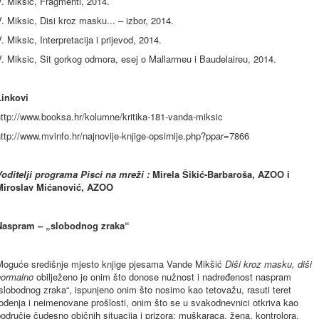
. Miksic, Fragmenti, 2014.
. Miksic, Disi kroz masku... – izbor, 2014.
. Miksic, Interpretacija i prijevod, 2014.
. Miksic, Sit gorkog odmora, esej o Mallarmeu i Baudelaireu, 2014.
Linkovi
http://www.booksa.hr/kolumne/kritika-181-vanda-miksic
ttp://www.mvinfo.hr/najnovije-knjige-opsirnije.php?ppar=7866
Voditelji programa Pisci na mreži :
Mirela Šikić-Barbaroša, AZOO i
Miroslav Mićanović, AZOO
Naspram – „slobodnog zraka“
Moguće središnje mjesto knjige pjesama Vande Mikšić
Diši kroz masku, diši
normalno
obilježeno je onim što donose nužnost i nadređenost naspram
slobodnog zraka“, ispunjeno onim što nosimo kao tetovažu, rasuti teret
ođenja i neimenovane prošlosti, onim što se u svakodnevnici otkriva kao
odručje čudesno običnih situacija i prizora: muškaraca, žena, kontrolora,