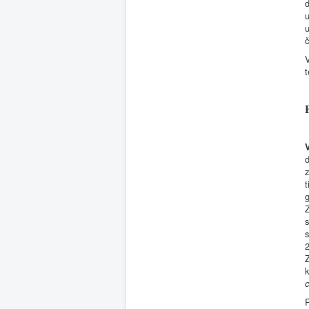
d
u
u
č
V
t
d
z
t
g
Z
s
2
Z
k
c
P