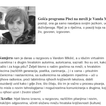
Gošća p
ro
g
rama Pisci na mreži je Vanda 
postoji, ona ga samo naseljava svojim jezikom, uob
doživljenoga. Riječ je o riječima, o poeziji koja na
živ, govoren, izgovoren.
Namjera
nam je danas u razgovoru s Vandom Mikšić, a u idućim virtualnim
usretima i s drugim hrvatskim autorima, autoricama, saznati: tko su oni, kak
ašto i za koga pišu? Željeli bismo s našim gostima na mreži, s hrvatskim
iscima (različitih generacija, poetika, zanimanja…) i s vama – prisutnim
čenicima i nastavnicima, sa sudionicima na udaljenim mjestima – ući u
jihove radionice, proći labirintima njihovih književnih tekstova, dobiti
ouzdaniji uvid kako i gdje žive, što čitaju, što im je važno u procesu pisanja,
to misle o novim tehnologijama i mogućnostima komuniciranja s drugima, koj
u njihovi uzori i životni izbori?
Ukratko
: htjeli bismo izravno, u razgovoru, različitim pitanjima i novim,
rukčijim odgovorima, učiniti složenu mrežu hrvatske književnosti (kulture)