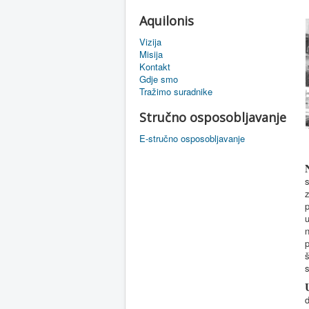
Aquilonis
Vizija
Misija
Kontakt
Gdje smo
Tražimo suradnike
Stručno osposobljavanje
E-stručno osposobljavanje
s
z
p
u
n
p
š
s
d