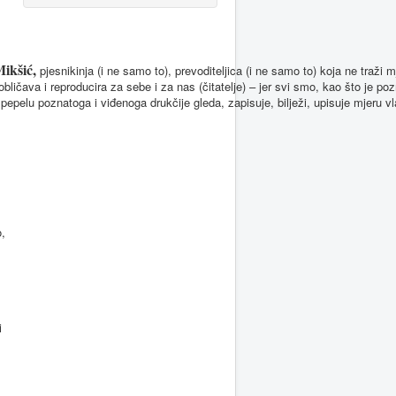
Mikšić,
pjesnikinja (i ne samo to), prevoditeljica (i ne samo to) koja ne traži
ličava i reproducira za sebe i za nas (čitatelje) – jer svi smo, kao što je po
 pepelu poznatoga i viđenoga drukčije gleda, zapisuje, bilježi, upisuje mjeru vla
o,
i