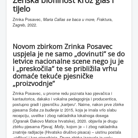
tijelo
Zrinka Posavec,
Maria Callas se baca u more,
F
raktura,
Zagreb, 2022.
Novom zbirkom Zrinka Posavec
uspjela je ne samo „dovinuti“ se do
letvice nacionalne scene nego ju je
i „preskočila“ te se približila vrhu
domaće tekuće pjesničke
„proizvodnje“
Zrinka Posavec, u prvome redu poznata kao pjevačica i
kantautorica, dakako i vokalna pedagoginja i producentica,
postupno gradi i pjesničku „karijeru“. Naime, nakon prve zbirke
pjesama
Soba za buđenje
iz 2015, koja je imala vrlo slabu
recepciju, uvelike i zbog nakladnika lokalnoga dosega
(Ogranak Đakovo Matice hrvatske), 2020. objavila je drugu
zbirku pjesama
Pjevaj, Molly
, kojom je – i zbog nakladnika
znatnije radijacije (Hrvatsko društvo pisaca) – uistinu postala
„vidljiva“ i kao pjesnikinja. Druga zbirka izazvala je veću