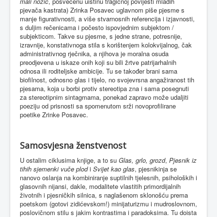
mali nožić
, posvećenu uistinu tragičnoj povijesti mladih
pjevača kastrata) Zrinka Posavec uglavnom piše pjesme s
manje figurativnosti, a više stvarnosnih referencija i izjavnosti,
s duljim rečenicama i počesto ispovjednim subjektom /
subjekticom. Takve su pjesme, s jedne strane, potresnije,
izravnije, konstativnoga stila s korištenjem kolokvijalnog, čak
administrativnog rječnika, a njihova je moralna osuda
preodjevena u iskaze onih koji su bili žrtve patrijarhalnih
odnosa ili roditeljske ambicije. Tu se također brani sama
biofilnost, odnosno glas i tijelo, no svojevrsna angažiranost tih
pjesama, koja u borbi protiv stereotipa zna i sama posegnuti
za stereotipnim sintagmama, ponekad zapravo može udaljiti
poeziju od prisnosti sa spomenutom srži novoprofilirane
poetike Zrinke Posavec.
Samosvjesna ženstvenost
U ostalim ciklusima knjige, a to su
Glas, grlo, grozd
,
Pjesnik iz
tihih sjemenki vuče plod
i
Svijet kao glas
, pjesnikinja se
nanovo oslanja na kombiniranje suptilnih tjelesnih, psiholoških i
glasovnih nijansi, dakle, modalitete vlastitih primordijalnih
životnih i pjesničkih silnica, s naglašenom sklonošću prema
poetskom (gotovi zidićevskom!) minijaturizmu i mudroslovnom,
poslovičnom stilu s jakim kontrastima i paradoksima. Tu doista