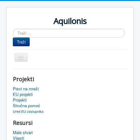
Aquilonis
Traži
...
Traži
Prikaz/Sakrivanje
navigacije
Naslovnica
Projekti
Upravljanje znanjem
Pisci na mreži
Obrazovanje
EU projekti
Projekti
Upravljanje projektima
Stručna pomoć
Ured EU zastupnika
Događaji
Resursi
Oaza
Male stvari
Sistemski alati
Vijesti