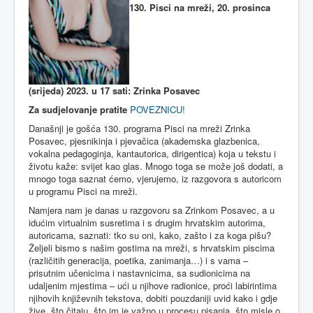
130. Pisci na mreži, 20. prosinca
(srijeda) 2023. u 17 sati: Zrinka Posavec
Za sudjelovanje pratite
POVEZNICU!
Današnji je gošća 130. programa Pisci na mreži Zrinka
Posavec, pjesnikinja i pjevačica (akademska glazbenica,
vokalna pedagoginja, kantautorica, dirigentica) koja u tekstu i
životu kaže: svijet kao glas. Mnogo toga se može još dodati, a
mnogo toga saznat ćemo, vjerujemo, iz razgovora s autoricom
u programu Pisci na mreži.
Namjera nam je danas u razgovoru sa Zrinkom Posavec, a u
idućim virtualnim susretima i s drugim hrvatskim autorima,
autoricama, saznati: tko su oni, kako, zašto i za koga pišu?
Željeli bismo s našim gostima na mreži, s hrvatskim piscima
(različitih generacija, poetika, zanimanja…) i s vama –
prisutnim učenicima i nastavnicima, sa sudionicima na
udaljenim mjestima – ući u njihove radionice, proći labirintima
njihovih književnih tekstova, dobiti pouzdaniji uvid kako i gdje
žive, što čitaju, što im je važno u procesu pisanja, što misle o