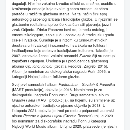
događaji. Njezine vokalne izvedbe stilski su snažne, osobito u
izražavanju emocija koje svojim glasom vrsnom lakoćom
pretače u različita glazbena stanja. Na taj način čini spoj
autorskog glazbenog izričaja i tradicijske glazbe. U njezinim se
glazbenim recitalima isprepliće klasičan stil pjevanja, jazz i
zvuk Orijenta. Zrinka Posavec bavi se, između ostalog, i
etnomuzikologijom, zapisujući i obnavljajući tradicijsku građu
cijele Hrvatske. Surađuje je s nizom kulturno-umjetničkih
društava u Hrvatskoj i inozemstvu i sa školama folklora i
institucijama koje se bave tradicijskom kulturom. Također je
2007. osnovala ženski vokalni ansambl
Zwizde
čiji su nastupi
zapaženi i cijenjeni. Urednica je i producentica glazbenog
albuma
Op, lonci lončići
(Croatia Records, Zagreb, 2015).
Album je nominiran za diskografsku nagradu Porin 2016. u
kategoriji Najbolji album folklorne glazbe.
Svoj prvi samostalni album
Pantomima – Sevdah & Panonika
(MAST produkcija), objavila je 2016. Nominirana je za
diskografsku nagradu Porin 2017. Drugi samostalni album
Gradovi i sela
(MAST produkcija), na kojemu su snimljene uz
njezine autorske i tradicijske pjesme objavila je 2018. U
listopadu 2021. objavila je treći po redu u potpunosti autorski
album
Pjesme o ljubavi i tijelu
(Croatia Records) koji je 2023.
bio nominiran za diskografsku nagradu Porin u kategoriji
Najbolji World Music album. U rujnu 2020. praizveden je njezin