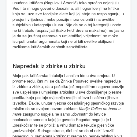
upućena kritičara (Nagulov i Arsenić) tako oprečno ocjenjuju.
Već i to mnogo govori o dosezima, ali i ograničenjima kritike
koja se, uza sve teorijske alate koji joj stoje na raspolaganju, u
procjeni vrijednosti neke poezije mora osloniti i na uvelike
subjektivnu kategoriju ukusa. Nije da se o toj kategoriji uopće
ne bi trebalo raspravljati (kako tvrdi drevna maksima), no jasno
je da se (nužna) rasprava o umjetničkoj vrijednosti ne može
iscrpsti unutar argumenata koji ne bi bili uvelike obilježeni
razlikama kritičarskih osobnih senzibiliteta.
Napredak iz zbirke u zbirku
Moja pak kritičarska intuicija i analiza ide u dva smjera. U
prvome redu, čini mi se da Zrinka Posavec uvelike napreduje
iz zbirke u zbirku, da u početku još neprofiliran nagovor poezije
sve uspješnije i umješnije artikulira u sve domišljenije pjesme i
poetiku koja postaje svjesnija svojih ciljeva i načina njihove
izvedbe. Dakle, unutar njezina dosadašnjeg pjesničkog razvoja
mislim da se svojom novom zbirkom
Marija Callas se baca u
more
zasigurno uspjela ne samo „dovinuti“ do letvice
nacionalne scene o kojoj je govorio Pogačar nego ju je i
„preskočila“ te se približila vrhu domaće tekuće pjesničke
„proizvodnje“. S druge strane, čini mi se da ni neki izraziti
panegirici ni pretjerana kritičnost prema toj respektabilnoj knjizi