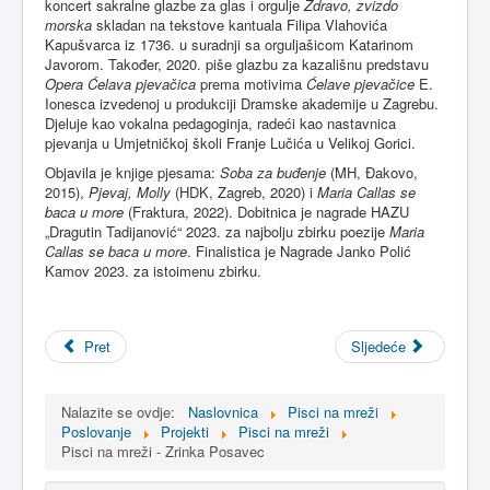
koncert sakralne glazbe za glas i orgulje
Zdravo, zvizdo
morska
skladan na tekstove kantuala Filipa Vlahovića
Kapušvarca iz 1736. u suradnji sa orguljašicom Katarinom
Javorom. Također, 2020. piše glazbu za kazališnu predstavu
Opera Ćelava pjevačica
prema motivima
Ćelave pjevačice
E.
Ionesca izvedenoj u produkciji Dramske akademije u Zagrebu.
Djeluje kao vokalna pedagoginja, radeći kao nastavnica
pjevanja u Umjetničkoj školi Franje Lučića u Velikoj Gorici.
Objavila je knjige pjesama:
Soba za buđenje
(MH, Đakovo,
2015),
Pjevaj, Molly
(HDK, Zagreb, 2020) i
Maria Callas se
baca u more
(Fraktura, 2022). Dobitnica je nagrade HAZU
„Dragutin Tadijanović“ 2023. za najbolju zbirku poezije
Maria
Callas se baca u more
. Finalistica je Nagrade Janko Polić
Kamov 2023. za istoimenu zbirku.
Pret
Sljedeće
Nalazite se ovdje:
Naslovnica
Pisci na mreži
Poslovanje
Projekti
Pisci na mreži
Pisci na mreži - Zrinka Posavec