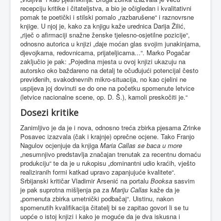
recepciju kritike i čitateljstva, a bio je očigledan i kvalitativni
pomak te poetički i stilski pomalo „razbarušene“ i raznovrsne
knjige. U njoj je, kako za knjigu kaže urednica Darija Žilić,
„riječ o afirmaciji snažne ženske tjelesno-osjetilne pozicije“,
odnosno autorica u knjizi „daje moćan glas svojim junakinjama,
djevojkama, redovnicama, prijateljicama...“. Marko Pogačar
zaključio je pak: „Pojedina mjesta u ovoj knjizi ukazuju na
autorsko oko baždareno na detalj te očuđujući potencijal često
previđenih, svakodnevnih mikro-situacija, no kao cjelini ne
uspijeva joj dovinuti se do one na početku spomenute letvice
(letvice nacionalne scene, op. D. Š.), kamoli preskočiti je.“
Dosezi kritike
Zanimljivo je da je i nova, odnosno treća zbirka pjesama Zrinke
Posavec izazvala (čak i krajnje) oprečne ocjene. Tako Franjo
Nagulov ocjenjuje da knjiga
Maria Callas se baca u more
„nesumnjivo predstavlja značajan trenutak za recentnu domaću
produkciju“ te da je u rukopisu „dominantni udio kraćih, vješto
realiziranih formi katkad upravo zapanjujuće kvalitete“.
Srbijanski kritičar Vladimir Arsenić na portalu
Booksa
sasvim
je pak suprotna mišljenja pa za
Mariju Callas
kaže da je
„pomenuta zbirka umetnički podbačaj“. Uistinu, nakon
spomenutih kvalifikacija čitatelj bi se zapitao govori li se tu
uopće o istoj knjizi i kako je moguće da je dva iskusna i