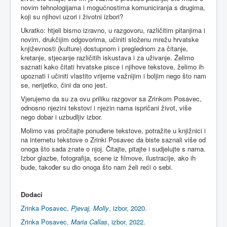
novim tehnologijama i mogućnostima komuniciranja s drugima,
koji su njihovi uzori i životni izbori?
Ukratko: htjeli bismo izravno, u razgovoru, različitim pitanjima i
novim, drukčijim odgovorima, učiniti složenu mrežu hrvatske
književnosti (kulture) dostupnom i preglednom za čitanje,
kretanje, stjecanje različitih iskustava i za uživanje. Želimo
saznati kako čitati hrvatske pisce i njihove tekstove, želimo ih
upoznati i učiniti vlastito vrijeme važnijim i boljim nego što nam
se, nerijetko, čini da ono jest.
Vjerujemo da su za ovu priliku razgovor sa Zrinkom Posavec,
odnosno njezini tekstovi i njezin nama ispričani život, više
nego dobar i uzbudljiv izbor.
Molimo vas pročitajte ponuđene tekstove, potražite u knjižnici i
na internetu tekstove o Zrinki Posavec da biste saznali više od
onoga što sada znate o njoj. Čitajte, pitajte i sudjelujte s nama.
Izbor glazbe, fotografija, scene iz filmove, ilustracije, ako ih
bude, također su dio onoga što nam želi reći o sebi.
Dodaci
Zrinka Posavec,
Pjevaj, Molly
, izbor, 2020.
Zrinka Posavec,
Maria Callas
, izbor, 2022.