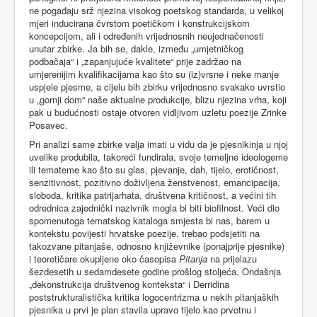
ne pogađaju srž njezina visokog poetskog standarda, u velikoj
mjeri inducirana čvrstom poetičkom i konstrukcijskom
koncepcijom, ali i određenih vrijednosnih neujednačenosti
unutar zbirke. Ja bih se, dakle, između „umjetničkog
podbačaja“ i „zapanjujuće kvalitete“ prije zadržao na
umjerenijim kvalifikacijama kao što su (iz)vrsne i neke manje
uspjele pjesme, a cijelu bih zbirku vrijednosno svakako uvrstio
u „gornji dom“ naše aktualne produkcije, blizu njezina vrha, koji
pak u budućnosti ostaje otvoren vidljivom uzletu poezije Zrinke
Posavec.
Pri analizi same zbirke valja imati u vidu da je pjesnikinja u njoj
uvelike produbila, takoreći fundirala, svoje temeljne ideologeme
ili temateme kao što su glas, pjevanje, dah, tijelo, erotičnost,
senzitivnost, pozitivno doživljena ženstvenost, emancipacija,
sloboda, kritika patrijarhata, društvena kritičnost, a većini tih
odrednica zajednički nazivnik mogla bi biti biofilnost. Veći dio
spomenutoga tematskog kataloga smjesta bi nas, barem u
kontekstu povijesti hrvatske poezije, trebao podsjetiti na
takozvane pitanjaše, odnosno književnike (ponajprije pjesnike)
i teoretičare okupljene oko časopisa
Pitanja
na prijelazu
šezdesetih u sedamdesete godine prošlog stoljeća. Ondašnja
„dekonstrukcija društvenog konteksta“ i Derridina
poststrukturalistička kritika logocentrizma u nekih pitanjaških
pjesnika u prvi je plan stavila upravo tijelo kao prvotnu i