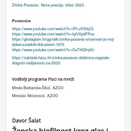
Zrinka Posavec, Nova poezija, izbor, 2023.
Poveznice
https://www.youtube.com/watch?v=rPt-uV0I4yQ
https://www.youtube.com/watch?v=lqiVXp9FPoc
https://gloriaglam.hr/gg-talk/zrinka-posavec-stvarnost-je-moj-
dobar-suradnik-dok-pisem-1670
https://www.youtube.com/watch?v=OuTi0Qfnj4U
https://zaklada-hazu.hr/zrinka-posavec-dobitnica-nagrade-
dragutin-tadijanovic-za-2023/
Voditelji programa Pisci na mreži
Mirela Barbaroša-Šikić, AZOO
Miroslav Mićanović, AZOO
Davor Šalat
Ženska biofilnost kroz glas i