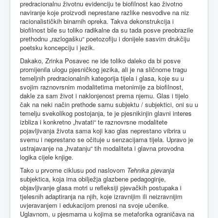
predracionalnu životnu evidenciju te biofilnost kao životno
naviranje koje proizvodi neprestane razlike nesvodive na niz
racionalističkih binarnih opreka. Takva dekonstrukcija i
biofilnost bile su toliko radikalne da su tada posve preobrazile
prethodnu „razlogašku“ poetozofiju i donijele sasvim drukčiju
poetsku koncepciju i jezik.
Dakako, Zrinka Posavec ne ide toliko daleko da bi posve
promijenila ulogu pjesničkog jezika, ali je na sličnome tragu
temeljnih predracionalnih kategorija tijela i glasa, koje su u
svojim raznovrsnim modalitetima metonimije za biofilnost,
dakle za sam život i naklonjenost prema njemu. Glas i tijelo
čak na neki način prethode samu subjektu / subjektici, oni su u
temelju svekolikog postojanja, te je pjesnikinjin glavni interes
izbliza i konkretno „hvatati“ te raznovrsne modalitete
pojavljivanja života sama koji kao glas neprestano vibrira u
svemu i neprestano se očituje u senzacijama tijela. Upravo je
ustrajavanje na „hvatanju“ tih modaliteta i glavna provodna
logika cijele knjige.
Tako u prvome ciklusu pod naslovom
Tehnika pjevanja
subjektica, koja ima obilježja glazbene pedagoginje,
objavljivanje glasa motri u refleksiji pjevačkih postupaka i
tjelesnih adaptiranja na njih, koje izravnijim ili neizravnijim
uvjeravanjem i edukacijom prenosi na svoje učenike.
Uglavnom, u pjesmama u kojima se metaforika ograničava na