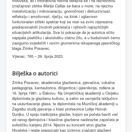
motivska, ali i intonativna novina odrazila se i na raznovrsnu
izražajnost zbirke
Marija Callas se baca u more
, na njezinu
metaforizaciju i mikronaraciju, gnomičnost i diskurzivnost,
refleksiju i emotivnost, riječju, na širok i uglavnom
funkcionalan stilski spektar koji se nosi sa svim nijansama
predracionalnih životnih pokretača i njihovih najrazličitijih
situacijskih artikulacija. Sve to pokazuje da je autorica očito
napipala poetičku i aksiološku zlatnu žilu, a u budućnosti ćemo
zasigurno svjedočiti i novim grumenima iskopanoga pjesničkog
blaga Zrinke Posavec.
Vijenac
, 765 – 29. lipnja 2023.
Bilješka o autorici
Zrinka Posavec, akademska glazbenica, pjevačica, vokalna
pedagoginja, kantautorica, dirigentica i pjesnikinja, rođena je
16. lipnja 1981. u Đakovu. Na Umjetničkoj akademiji u Osijeku
diplomirala je glazbenu kulturu, a zatim se usmjerila isključivo
na usavršavanje glasa, te diplomirala na Muzičkoj akademiji u
Zagrebu studij pjevanja u klasi profesorice Lidije Horvat-
Dunjko. U spoju tradicijske glazbe, kojom se počela baviti već
od ranog djetinjstva i klasične glazbene naobrazbe započela je
solističku karijeru 2014. Njezini su koncerti etno glazbe
Hrvatske i regije prepoznati kao iznimno značajni glazbeni