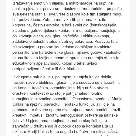
izražavanje emotivnih nijansi, a mikronaracije na suptilne
analize pjevanja, posve se – doslovno i metaforički – prepleću
sva tjelesna stanja i sve vrste glasova koje tim stanjima mogu
biti proizvedene. Zato je motivika tih pjesama izrazito
korporalna, često i erotska, a baš svaki dio (ženskog) tijela,
zajedno s gotovo tjelesno konkretnim emocijama, sudjeluje u
oblikovanju glasa, dok glas, najčešće u obliku pjevanja,
zadobiva ontološki status životnog pokretača. Posavec tu s
iskazivanjem u prvome licu jednine domišljato kombinira
personificirane karakteristike glasa i njihovo gotovo kataloško
akumuliranje s iznijansiranom ekspresijom nutarnjih stanja te
edukativnom apelativnošću kojom u tekst uvlači
pretpostavljene učenike ili čak čitatelje.
U drugome pak ciklusu, po kojem je i cijela knjiga dobila
naslov, načelo biofilnosti glasa i tijela suočava se s izrazitim,
na koncu i tragičnim, ograničenjima. Njih nužno stvara
društveni kontekst (kao što je patrijarhalno moralno
sumnjičenje pjevačica općenito ili Onassisovo svođenje Marije
Callas na njezinu pjevačku ili erotsku funkciju), ali i cjelina
osobnosti te čuvene operne dive koja ne može pomiriti izrazit
kreativni impetus i životnu nemogućnost ostvarenja istinske
ljubavi. U pjesmama u kojima je znatno eksplicitnija u
zahvaćanju društvenog ili duboko osobna konteksta (a uz
ciklus o Mariji Callas to se događa i u četvrtom ciklusu
Živio