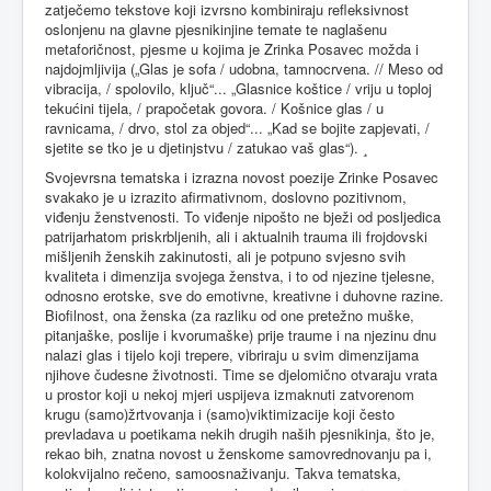
zatječemo tekstove koji izvrsno kombiniraju refleksivnost
oslonjenu na glavne pjesnikinjine temate te naglašenu
metaforičnost, pjesme u kojima je Zrinka Posavec možda i
najdojmljivija („Glas je sofa / udobna, tamnocrvena. // Meso od
vibracija, / spolovilo, ključ“... „Glasnice koštice / vriju u toploj
tekućini tijela, / prapočetak govora. / Košnice glas / u
ravnicama, / drvo, stol za objed“... „Kad se bojite zapjevati, /
sjetite se tko je u djetinjstvu / zatukao vaš glas“). ¸
Svojevrsna tematska i izrazna novost poezije Zrinke Posavec
svakako je u izrazito afirmativnom, doslovno pozitivnom,
viđenju ženstvenosti. To viđenje nipošto ne bježi od posljedica
patrijarhatom priskrbljenih, ali i aktualnih trauma ili frojdovski
mišljenih ženskih zakinutosti, ali je potpuno svjesno svih
kvaliteta i dimenzija svojega ženstva, i to od njezine tjelesne,
odnosno erotske, sve do emotivne, kreativne i duhovne razine.
Biofilnost, ona ženska (za razliku od one pretežno muške,
pitanjaške, poslije i kvorumaške) prije traume i na njezinu dnu
nalazi glas i tijelo koji trepere, vibriraju u svim dimenzijama
njihove čudesne životnosti. Time se djelomično otvaraju vrata
u prostor koji u nekoj mjeri uspijeva izmaknuti zatvorenom
krugu (samo)žrtvovanja i (samo)viktimizacije koji često
prevladava u poetikama nekih drugih naših pjesnikinja, što je,
rekao bih, znatna novost u ženskome samovrednovanju pa i,
kolokvijalno rečeno, samoosnaživanju. Takva tematska,