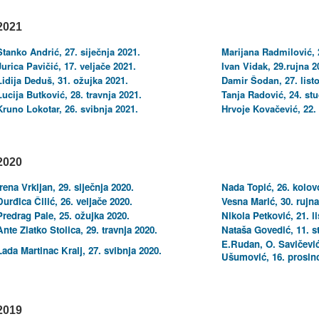
2021
Stanko Andrić, 27. siječnja 2021.
Marijana Radmilović, 
Jurica Pavičić, 17. veljače 2021.
Ivan Vidak, 29.rujna 2
Lidija Deduš, 31. ožujka 2021.
Damir Šodan, 27. list
Lucija Butković, 28. travnja 2021.
Tanja Radović, 24. st
Kruno Lokotar, 26. svibnja 2021.
Hrvoje Kovačević, 22.
2020
Irena Vrkljan, 29. siječnja 2020.
Nada Topić, 26. kolov
Đurđica Čilić, 26. veljače 2020.
Vesna Marić, 30. rujna
Predrag Pale, 25. ožujka 2020.
Nikola Petković, 21. l
Ante Zlatko Stolica, 29. travnja 2020.
Nataša Govedić, 11. s
E.Rudan, O. Savičević
Lada Martinac Kralj, 27. svibnja 2020.
Ušumović, 16. prosin
2019