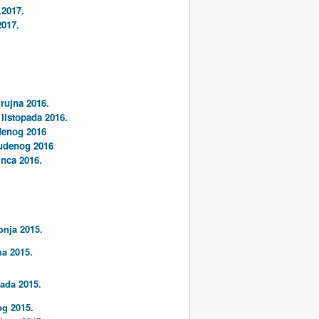
.2017.
2017.
 rujna 2016.
 listopada 2016.
udenog 2016
tudenog 2016
inca 2016.
pnja 2015.
na 2015.
pada 2015.
og 2015.