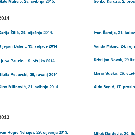
Mate Matišić, 25. svibnja 2015.
Senko Karuza, 2. pros
2014
Darija Žilić, 29. siječnja 2014.
Ivan Šamija, 21. kolo
Stjepan Balent, 19. veljače 2014
Vanda Mikšić, 24. rujn
Kristijan Novak, 29.li
Ljubo Pauzin, 19. ožujka 2014
Mario Šuško, 26. stud
Sibila Petlevski, 30,travanj 2014.
Dino Milinović, 21. svibnja 2014.
Aida Bagić, 17. prosi
2013
Ivan Rogić Nehajev, 29. siječnja 2013.
Miloš Đurđević, 20. li