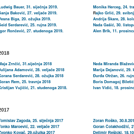
Ludwig Bauer, 31. siječnja 2019.
Monika Herceg, 24. tr
Sanja Baković, 27. veljače 2019.
R
ajko Grlić, 29. svibn
Vesna Biga, 20. ožujka 2019.
Andrija Škare, 28. ko
Seid Serdarević, 25. rujna 2019.
Nada Gašić, 30. listop
Igor Rončević, 27. studenoga 2019.
Alen Brlk, 11. prosinc
2018
Maja Zrnčić, 31.siječnja 2018
Neda Miranda Blažević
Julijana Adamović, 28. veljače 2018
Marija Dejanović, 29.
Korana Serdarević, 28. ožujka 2018
Đurđa Otržan, 26. rujn
Goran Rem, 25. travnja 2018
Boris Domagoj Biletić,
Kristijan Vujičić, 21. studenoga 2018.
Ivan Vidić, 18. prosin
2017
Tomislav Zagoda, 25. siječnja 2017
Zoran Roško, 30.8.20
Tonko Maroević, 22. veljače 2017
Goran Čolakhodžić, 2
Zvonko Kovač, 29.ožujka 2017
Delimir Rešicki, 18.10