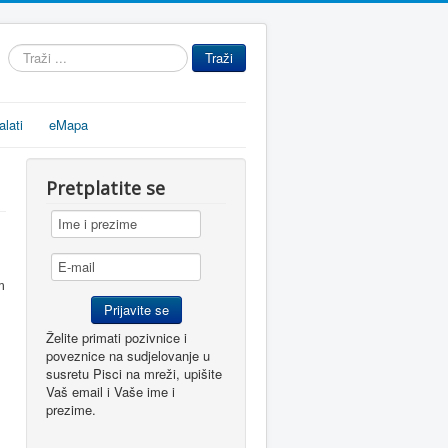
Traži
Traži
...
alati
eMapa
Pretplatite se
m
Želite primati pozivnice i
poveznice na sudjelovanje u
susretu Pisci na mreži, upišite
Vaš email i Vaše ime i
prezime.