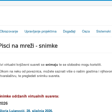
Obrazovanje
Upravljanje projektima
Događaji
Oaza
Sistemski 
Pisci na mreži - snimke
vi virtualni književni susreti se
snimaju
te se slobodno mogu koristiti.
Klikom na neku od poveznica, možete saznati više o našim gostima i njihovo
tvaralaštvu, te pregledati snimku susreta.
Snimke održanih virtualnih susreta:
2026
Gloria Lujanović, 28. siječnja 2026.