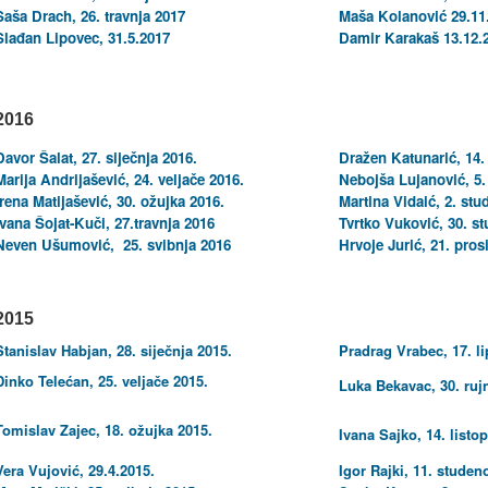
Saša Drach, 26. travnja 2017
Maša Kolanović
29.11
Slađan Lipovec, 31.5.2017
Damir Karakaš 13.12.
2016
Davor Šalat, 27. siječnja 2016.
Dražen Katunarić, 14.
Marija Andrijašević, 24. veljače 2016.
Nebojša Lujanović, 5.
Irena Matijašević, 30. ožujka 2016.
Martina Vidaić, 2. st
Ivana Šojat-Kuči, 27.travnja 2016
Tvrtko Vuković, 30. s
Neven Ušumović, 25. svibnja 2016
Hrvoje Jurić, 21. pros
2015
Stanislav Habjan, 28. siječnja 2015.
Pradrag Vrabec, 17. li
Dinko Telećan, 25. veljače 2015.
Luka Bekavac, 30. ruj
Tomislav Zajec, 18. ožujka 2015.
Ivana Sajko, 14. listo
Vera Vujović, 29.4.2015.
Igor Rajki, 11. studen