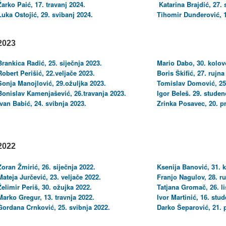
Žarko Paić, 17. travanj 2024.
Katarina Brajdić, 27.
Luka Ostojić, 29. svibanj 2024.
Tihomir Dunđerović, 1
2023
Brankica Radić, 25. siječnja 2023.
Mario Dabo, 30. kolov
Robert Perišić, 22.veljače 2023.
Boris Škifić, 27. rujna
Sonja Manojlović, 29.ožuljka 2023.
Tomislav Domović, 25
Bonislav Kamenjašević, 26.travanja 2023.
Igor Beleš. 29. stude
Ivan Babić, 24. svibnja 2023.
Zrinka Posavec, 20. p
2022
Zoran Žmirić, 26. siječnja 2022.
Ksenija Banović, 31. 
Mateja Jurčević, 23. veljače 2022.
Franjo Nagulov, 28. ru
Želimir Periš, 30. ožujka 2022.
Tatjana Gromač, 26. l
Marko Gregur, 13. travnja 2022.
Ivor Martinić, 16. stu
Gordana Crnković, 25. svibnja 2022.
Darko Šeparović, 21.