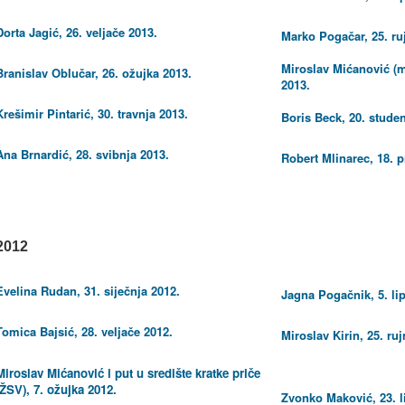
Dorta Jagić, 26. veljače 2013.
Marko Pogačar, 25. ru
Miroslav Mićanović (m
Branislav Oblučar, 26. ožujka 2013.
2013.
Krešimir Pintarić, 30. travnja 2013.
Boris Beck, 20. stude
Ana Brnardić, 28. svibnja 2013.
Robert Mlinarec, 18. 
2012
Evelina Rudan, 31. siječnja 2012.
Jagna Pogačnik, 5. lip
Tomica Bajsić, 28. veljače 2012.
Miroslav Kirin, 25. ru
Miroslav Mićanović i put u središte kratke priče
(ŽSV), 7. ožujka 2012.
Zvonko Maković, 23. l